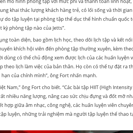
riển mô hình phòng tập với mức phí và thanh toán linh hoạt,
rung khai thác lượng khách hàng trẻ, có lối sống và thời gian
ự do tập luyện tại phòng tập thể dục thể hình chuẩn quốc t
t kỳ phòng tập nào của Jetts”.
ụng toàn diện, bao gồm lịch học, theo dõi lịch tập và kết nối
huyến khích hội viên đến phòng tập thường xuyên, kèm the
ười dùng có thể chủ động xem được lịch của các huấn luyện v
 theo lịch làm việc của bản thân. Họ còn có thể tự đặt ra t
ới hạn của chính mình”, ông Fort nhấn mạnh.
ệt Nam,” ông Fort cho biết. “Các bài tập HIIT (High Intensity
g rất nhiều năng lượng, nâng cao sức chịu đựng và đốt mỡ n
kết hợp giữa âm nhạc, công nghệ, các huấn luyện viên chuyê
ập luyện, những trải nghiệm mà người tập luyện thể thao t