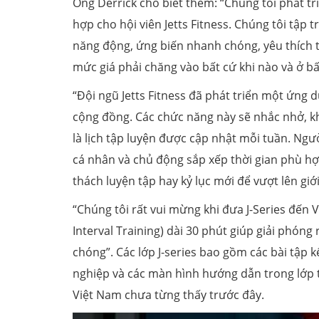
Ông Derrick cho biết thêm: “Chúng tôi phát t
hợp cho hội viên Jetts Fitness. Chúng tôi tập t
năng động, ứng biến nhanh chóng, yêu thích t
mức giá phải chăng vào bất cứ khi nào và ở bấ
“Đội ngũ Jetts Fitness đã phát triển một ứng d
cộng đồng. Các chức năng này sẽ nhắc nhở, k
là lịch tập luyện được cập nhật mỗi tuần. Ng
cá nhân và chủ động sắp xếp thời gian phù hợp
thách luyện tập hay kỷ lục mới để vượt lên gi
“Chúng tôi rất vui mừng khi đưa J-Series đến Vi
Interval Training) dài 30 phút giúp giải phón
chóng”. Các lớp J-series bao gồm các bài tập 
nghiệp và các màn hình hướng dẫn trong lớp t
Việt Nam chưa từng thấy trước đây.