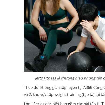
Jetts Fitness là thương hiệu phòng tập 
Theo đó, không gian tập luyện tại A36B Cống Q
và 2, khu vực tập weight training (tập tạ) tại tầ
Lớp J-Series đặc biệt bao gồm các bài tập HIIT