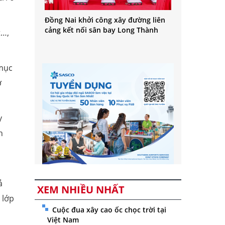
Đồng Nai khởi công xây đường liên
cảng kết nối sân bay Long Thành
t…,
 mục
ở
y
h
ả
XEM NHIỀU NHẤT
 lớp
Cuộc đua xây cao ốc chọc trời tại
Việt Nam