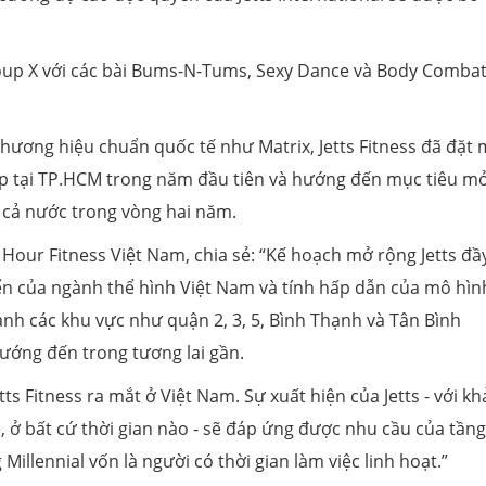
roup X với các bài Bums-N-Tums, Sexy Dance và Body Comba
 thương hiệu chuẩn quốc tế như Matrix, Jetts Fitness đã đặt
ập tại TP.HCM trong năm đầu tiên và hướng đến mục tiêu m
 cả nước trong vòng hai năm.
 Hour Fitness Việt Nam, chia sẻ: “Kế hoạch mở rộng Jetts đầ
ển của ngành thể hình Việt Nam và tính hấp dẫn của mô hìn
h các khu vực như quận 2, 3, 5, Bình Thạnh và Tân Bình
hướng đến trong tương lai gần.
tts Fitness ra mắt ở Việt Nam. Sự xuất hiện của Jetts - với kh
 ở bất cứ thời gian nào - sẽ đáp ứng được nhu cầu của tầng
illennial vốn là người có thời gian làm việc linh hoạt.”