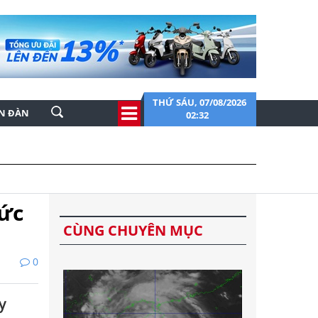
THỨ SÁU, 07/08/2026
ỄN ĐÀN
02:32
hức
CÙNG CHUYÊN MỤC
0
y