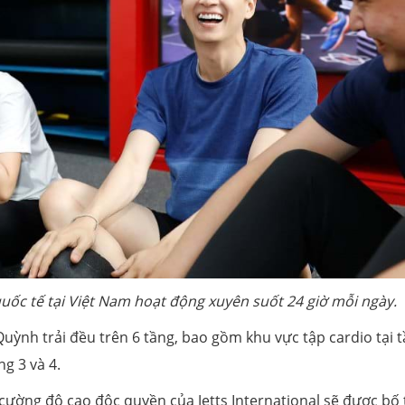
quốc tế tại Việt Nam hoạt động xuyên suốt 24 giờ mỗi ngày.
uỳnh trải đều trên 6 tầng, bao gồm khu vực tập cardio tại t
ng 3 và 4.
 cường độ cao độc quyền của Jetts International sẽ được bố t