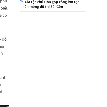
 phù
Gia tộc chú Hỏa góp công lớn tạo
nền móng đô thị Sài Gòn
 biểu
ế có
o đó
iên
hử
hanh
n
ại