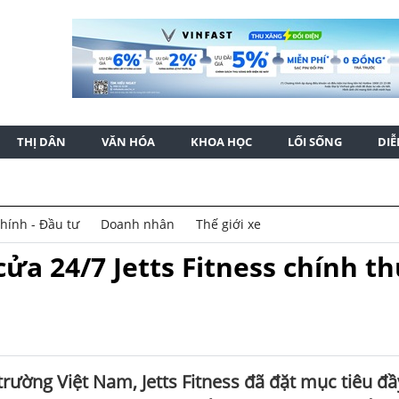
THỊ DÂN
VĂN HÓA
KHOA HỌC
LỐI SỐNG
DI
chính - Đầu tư
Doanh nhân
Thế giới xe
ửa 24/7 Jetts Fitness chính t
trường Việt Nam, Jetts Fitness đã đặt mục tiêu đầ