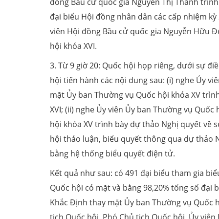
đồng Bầu cử quốc gia Nguyễn Thị Thanh trình 
đại biểu Hội đồng nhân dân các cấp nhiệm kỳ 2
viên Hội đồng Bầu cử quốc gia Nguyễn Hữu Đô
hội khóa XVI.
3. Từ 9 giờ 20: Quốc hội họp riêng, dưới sự 
hội tiến hành các nội dung sau: (i) nghe Ủy
mặt Ủy ban Thường vụ Quốc hội khóa XV trình
XVI; (ii) nghe Ủy viên Ủy ban Thường vụ Quố
hội khóa XV trình bày dự thảo Nghị quyết về 
hội thảo luận, biểu quyết thông qua dự thảo 
bằng hệ thống biểu quyết điện tử.
Kết quả như sau: có 491 đại biểu tham gia biể
Quốc hội có mặt và bằng 98,20% tổng số đại b
Khắc Định thay mặt Ủy ban Thường vụ Quốc hộ
tịch Quốc hội, Phó Chủ tịch Quốc hội, Ủy viê