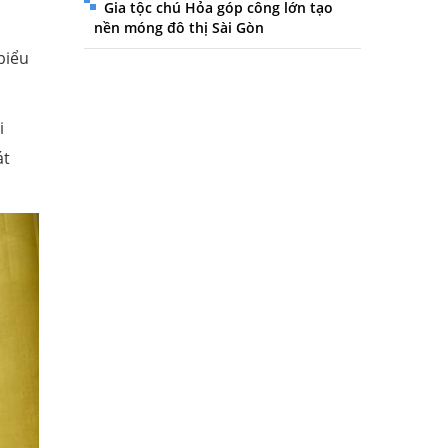
Gia tộc chú Hỏa góp công lớn tạo
nền móng đô thị Sài Gòn
biểu
i
át