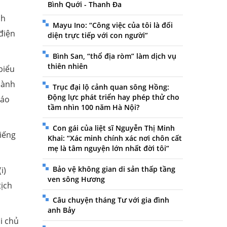
Bình Quới - Thanh Đa
ch
Mayu Ino: “Công việc của tôi là đối
điện
diện trực tiếp với con người”
Bình San, “thổ địa ròm” làm dịch vụ
thiên nhiên
biểu
hành
Trục đại lộ cảnh quan sông Hồng:
Động lực phát triển hay phép thử cho
cáo
tầm nhìn 100 năm Hà Nội?
Con gái của liệt sĩ Nguyễn Thị Minh
Tiếng
Khai: “Xác minh chính xác nơi chôn cất
mẹ là tâm nguyện lớn nhất đời tôi”
Bảo vệ không gian di sản thấp tầng
i)
ven sông Hương
ịch
Câu chuyện tháng Tư với gia đình
anh Bảy
i chủ