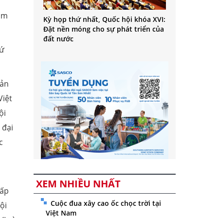
Nam
Kỳ họp thứ nhất, Quốc hội khóa XVI:
Đặt nền móng cho sự phát triển của
đất nước
hứ
sản
Việt
ội
 đại
c
XEM NHIỀU NHẤT
hấp
Cuộc đua xây cao ốc chọc trời tại
ội
Việt Nam