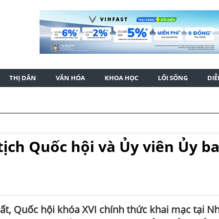
THỊ DÂN
VĂN HÓA
KHOA HỌC
LỐI SỐNG
DI
ịch Quốc hội và Ủy viên Ủy b
hất, Quốc hội khóa XVI chính thức khai mạc tại N