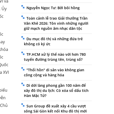
VI và
Nguyễn Ngọc Tư: Bởi bôi hồng
, Ủy
ốc
Toàn cảnh lễ trao Giải thưởng Trần
Văn Khê 2026: Tôn vinh những người
giữ mạch nguồn âm nhạc dân tộc
ốc
Du mục đô thị và những đứa trẻ
hay
không có ký ức
 khóa
TP.HCM xử lý thế nào với hơn 780
ốc
tuyến đường trùng tên, trùng số?
 Quốc
"Thổi hồn" di sản vào không gian
a XVI
công cộng và hàng hóa
Di dời làng phong gần 100 năm để
biểu
xây đô thị du lịch: Có xóa sổ dấu tích
Hàn Mặc Tử?
yễn
 Chủ
Sun Group đề xuất xây 4 cầu vượt
sông Sài Gòn kết nối Khu đô thị mới