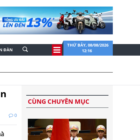
THỨ BẢY, 08/08/2026
ỄN ĐÀN
12:16
an
CÙNG CHUYÊN MỤC
0
hà