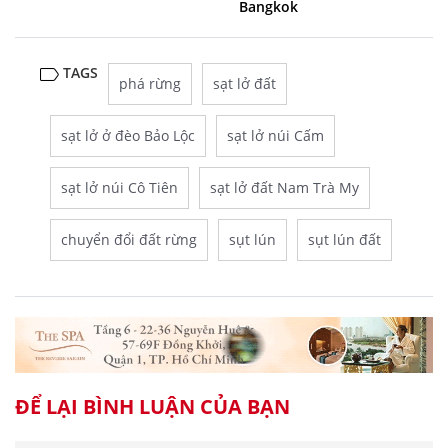
Bangkok
TAGS
phá rừng
sạt lở đất
sạt lở ở đèo Bảo Lộc
sạt lở núi Cấm
sạt lở núi Cô Tiên
sạt lở đất Nam Trà My
chuyển đổi đất rừng
sụt lún
sụt lún đất
ĐỂ LẠI BÌNH LUẬN CỦA BẠN