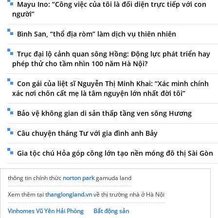
Mayu Ino: “Công việc của tôi là đối diện trực tiếp với con
người”
Bình San, “thổ địa ròm” làm dịch vụ thiên nhiên
Trục đại lộ cảnh quan sông Hồng: Động lực phát triển hay
phép thử cho tầm nhìn 100 năm Hà Nội?
Con gái của liệt sĩ Nguyễn Thị Minh Khai: “Xác minh chính
xác nơi chôn cất mẹ là tâm nguyện lớn nhất đời tôi”
Bảo vệ không gian di sản thấp tầng ven sông Hương
Câu chuyện tháng Tư với gia đình anh Bảy
Gia tộc chú Hỏa góp công lớn tạo nền móng đô thị Sài Gòn
thông tin chính thức
norton park
gamuda land
Xem thêm tại
thanglongland.vn
về thị trường nhà ở Hà Nội
Vinhomes Vũ Yên Hải Phòng
Bất động sản