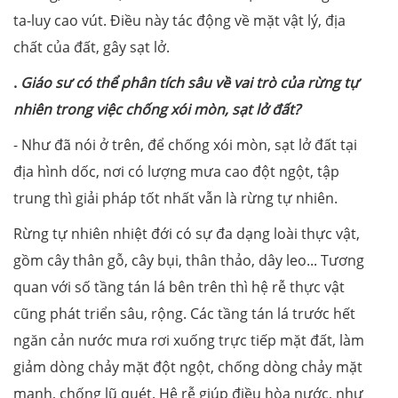
ta-luy cao vút. Điều này tác động về mặt vật lý, địa
chất của đất, gây sạt lở.
.
Giáo sư có thể phân tích sâu về vai trò của rừng tự
nhiên trong việc chống xói mòn, sạt lở đất?
- Như đã nói ở trên, để chống xói mòn, sạt lở đất tại
địa hình dốc, nơi có lượng mưa cao đột ngột, tập
trung thì giải pháp tốt nhất vẫn là rừng tự nhiên.
Rừng tự nhiên nhiệt đới có sự đa dạng loài thực vật,
gồm cây thân gỗ, cây bụi, thân thảo, dây leo... Tương
quan với số tầng tán lá bên trên thì hệ rễ thực vật
cũng phát triển sâu, rộng. Các tầng tán lá trước hết
ngăn cản nước mưa rơi xuống trực tiếp mặt đất, làm
giảm dòng chảy mặt đột ngột, chống dòng chảy mặt
mạnh, chống lũ quét. Hệ rễ giúp điều hòa nước, như