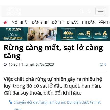
MỚI NHẤT
DÂN SINH
ĐÔ THỊ
DI SẢN
THỊ DÂN
VĂN H
Rừng càng mất, sạt lở càng
tăng
10:26 | Thứ hai, 07/08/2023
0
Việc chặt phá rừng tự nhiên gây ra nhiều hệ
lụy, trong đó có sạt lở đất, lũ quét, hạn hán,
đất đai suy thoái, biến đổi khí hậu.
Chuyển đổi đất rừng làm dự án: Đối diện thực tế mất
rừng