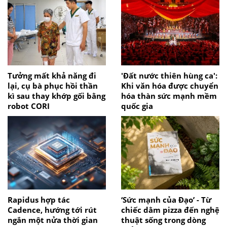
Tưởng mất khả năng đi
'Đất nước thiên hùng ca':
lại, cụ bà phục hồi thần
Khi văn hóa được chuyển
kì sau thay khớp gối bằng
hóa thàn sức mạnh mềm
robot CORI
quốc gia
Rapidus hợp tác
‘Sức mạnh của Đạo’ - Từ
Cadence, hướng tới rút
chiếc dằm pizza đến nghệ
ngắn một nửa thời gian
thuật sống trong dòng