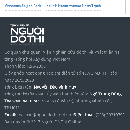
Vinhomes Saigon Park
noxh K Home Avenue Nhơn Trạch
Tập đoàn Bcons Group
Cơ quan chủ quản: Viện Nghiên cứu đô thị và Phát triển hạ
tầng (Tổng hội Xây dựng Việt Nam)
Thành lập: 12/6/2006
Giấy phép hoạt động Tạp chí điện tử số 187/GP-BTTTT cấp
ngày 26/5/2023
Tổng biên tập:
Nguyễn Đào Vĩnh Huy
Tổng thư ký tòa soạn, Ủy viên ban biên tập:
Ngô Trung Dũng
Tòa soạn và trị sự
: 386/55 Lê Văn Sỹ, phường Nhiêu Lộc,
TP.HCM
Email:
toasoan@nguoidothi.net.vn.
Điện thoại
: (028) 39319793
Bản quyền © 2017 Người Đô Thị Online