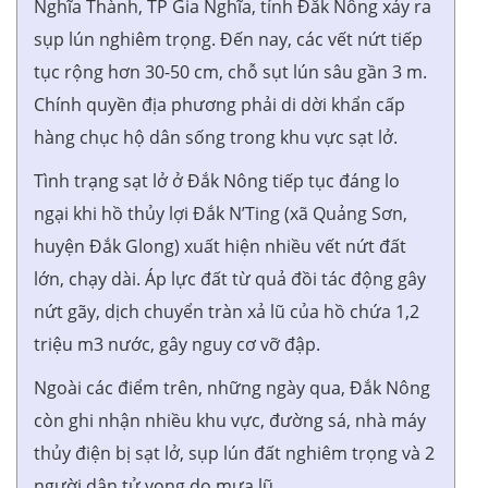
Nghĩa Thành, TP Gia Nghĩa, tỉnh Đắk Nông xảy ra
sụp lún nghiêm trọng. Đến nay, các vết nứt tiếp
tục rộng hơn 30-50 cm, chỗ sụt lún sâu gần 3 m.
Chính quyền địa phương phải di dời khẩn cấp
hàng chục hộ dân sống trong khu vực sạt lở.
Tình trạng sạt lở ở Đắk Nông tiếp tục đáng lo
ngại khi hồ thủy lợi Đắk N’Ting (xã Quảng Sơn,
huyện Đắk Glong) xuất hiện nhiều vết nứt đất
lớn, chạy dài. Áp lực đất từ quả đồi tác động gây
nứt gãy, dịch chuyển tràn xả lũ của hồ chứa 1,2
triệu m3 nước, gây nguy cơ vỡ đập.
Ngoài các điểm trên, những ngày qua, Đắk Nông
còn ghi nhận nhiều khu vực, đường sá, nhà máy
thủy điện bị sạt lở, sụp lún đất nghiêm trọng và 2
người dân tử vong do mưa lũ.