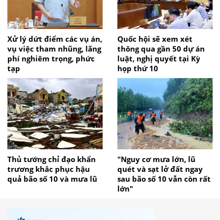
Xử lý dứt điểm các vụ án,
Quốc hội sẽ xem xét
vụ việc tham nhũng, lãng
thông qua gần 50 dự án
phí nghiêm trọng, phức
luật, nghị quyết tại Kỳ
tạp
họp thứ 10
Thủ tướng chỉ đạo khẩn
"Nguy cơ mưa lớn, lũ
trương khắc phục hậu
quét và sạt lở đất ngay
quả bão số 10 và mưa lũ
sau bão số 10 vẫn còn rất
lớn"