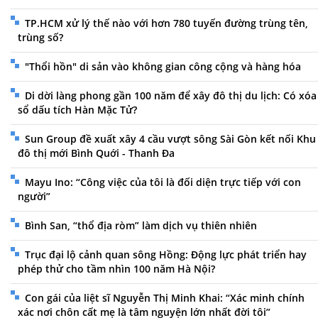
TP.HCM xử lý thế nào với hơn 780 tuyến đường trùng tên,
trùng số?
"Thổi hồn" di sản vào không gian công cộng và hàng hóa
Di dời làng phong gần 100 năm để xây đô thị du lịch: Có xóa
sổ dấu tích Hàn Mặc Tử?
Sun Group đề xuất xây 4 cầu vượt sông Sài Gòn kết nối Khu
đô thị mới Bình Quới - Thanh Đa
Mayu Ino: “Công việc của tôi là đối diện trực tiếp với con
người”
Bình San, “thổ địa ròm” làm dịch vụ thiên nhiên
Trục đại lộ cảnh quan sông Hồng: Động lực phát triển hay
phép thử cho tầm nhìn 100 năm Hà Nội?
Con gái của liệt sĩ Nguyễn Thị Minh Khai: “Xác minh chính
xác nơi chôn cất mẹ là tâm nguyện lớn nhất đời tôi”