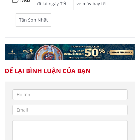
TAGS
đi lại ngày Tết
vé máy bay tết
Tân Sơn Nhất
ĐỂ LẠI BÌNH LUẬN CỦA BẠN