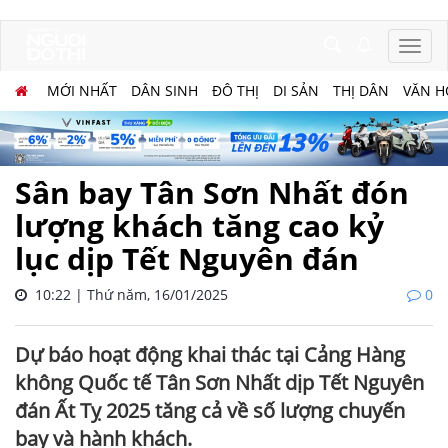
MỚI NHẤT
DÂN SINH
ĐÔ THỊ
DI SẢN
THỊ DÂN
VĂN H
Sân bay Tân Sơn Nhất đón
lượng khách tăng cao kỷ
lục dịp Tết Nguyên đán
10:22 | Thứ năm, 16/01/2025
0
Dự báo hoạt động khai thác tại Cảng Hàng
không Quốc tế Tân Sơn Nhất dịp Tết Nguyên
đán Ất Tỵ 2025 tăng cả về số lượng chuyến
bay và hành khách.