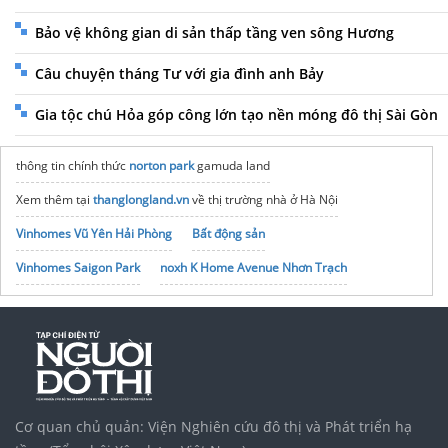
Bảo vệ không gian di sản thấp tầng ven sông Hương
Câu chuyện tháng Tư với gia đình anh Bảy
Gia tộc chú Hỏa góp công lớn tạo nền móng đô thị Sài Gòn
thông tin chính thức
norton park
gamuda land
Xem thêm tại
thanglongland.vn
về thị trường nhà ở Hà Nội
Vinhomes Vũ Yên Hải Phòng
Bất động sản
Vinhomes Saigon Park
noxh K Home Avenue Nhơn Trạch
Tập đoàn Bcons Group
xem ngày tốt
xem lá số tử vi
XSMN
trực tiếp
Cơ quan chủ quản: Viện Nghiên cứu đô thị và Phát triển hạ