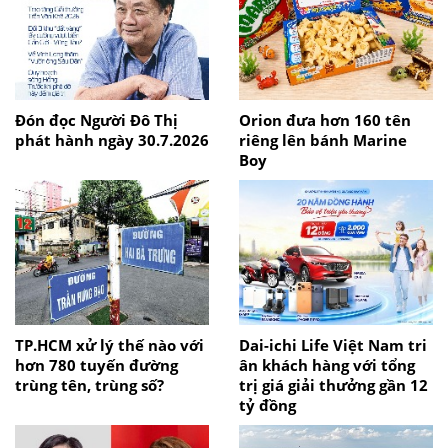
Đón đọc Người Đô Thị
Orion đưa hơn 160 tên
phát hành ngày 30.7.2026
riêng lên bánh Marine
Boy
TP.HCM xử lý thế nào với
Dai-ichi Life Việt Nam tri
hơn 780 tuyến đường
ân khách hàng với tổng
trùng tên, trùng số?
trị giá giải thưởng gần 12
tỷ đồng