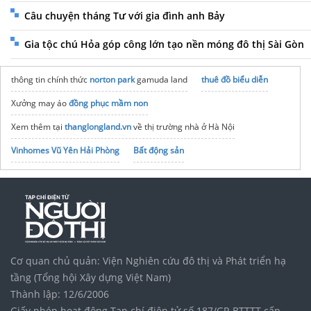
Câu chuyện tháng Tư với gia đình anh Bảy
Gia tộc chú Hỏa góp công lớn tạo nền móng đô thị Sài Gòn
thông tin chính thức
norton park
gamuda land
thuê đồ biểu diễn
Xưởng may áo
đồng phục mầm non
Xem thêm tại
thanglongland.vn
về thị trường nhà ở Hà Nội
Vinhomes Vũ Yên Hải Phòng
Bất động sản
Vinhomes Saigon Park
Nhận
may đồng phục clb tennis
giá rẻ ở Hà Nội
noxh K Home Avenue Nhơn Trạch
Tập đoàn Bcons Group
Chọn
xưởng may áo khoác đồng phục​
giá rẻ
Cơ quan chủ quản: Viện Nghiên cứu đô thị và Phát triển hạ
51 kiểu
tóc nam
đẹp và chuẩn soái ca hot trend
tầng (Tổng hội Xây dựng Việt Nam)
Thành lập: 12/6/2006
Giấy phép hoạt động Tạp chí điện tử số 187/GP-BTTTT cấp