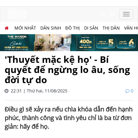
MỚI NHẤT
DÂN SINH
ĐÔ THỊ
DI SẢN
THỊ DÂN
VĂN H
'Thuyết mặc kệ họ' - Bí
quyết để ngừng lo âu, sống
đời tự do
22:31 | Thứ hai, 11/08/2025
0
Điều gì sẽ xảy ra nếu chìa khóa dẫn đến hạnh
phúc, thành công và tình yêu chỉ là ba từ đơn
giản: hãy để họ.