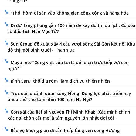
trùng số?
"Thổi hồn" di sản vào không gian công cộng và hàng hóa
Di dời làng phong gần 100 năm để xây đô thị du lịch: Có xóa
sổ dấu tích Hàn Mặc Tử?
Sun Group đề xuất xây 4 cầu vượt sông Sài Gòn kết nối Khu
đô thị mới Bình Quới - Thanh Đa
Mayu Ino: “Công việc của tôi là đối diện trực tiếp với con
người”
Bình San, “thổ địa ròm” làm dịch vụ thiên nhiên
Trục đại lộ cảnh quan sông Hồng: Động lực phát triển hay
phép thử cho tầm nhìn 100 năm Hà Nội?
Con gái của liệt sĩ Nguyễn Thị Minh Khai: “Xác minh chính
xác nơi chôn cất mẹ là tâm nguyện lớn nhất đời tôi”
Bảo vệ không gian di sản thấp tầng ven sông Hương