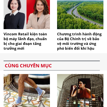
Vincom Retail kiện toàn
Chương trình hành động
bộ máy lãnh đạo, chuẩn
của Bộ Chính trị về bảo
bị cho giai đoạn tăng
vệ môi trường và ứng
trưởng mới
phó biến đổi khí hậu
CÙNG CHUYÊN MỤC