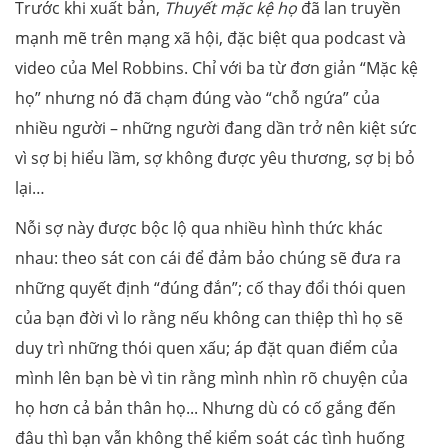
Trước khi xuất bản,
Thuyết mặc kệ họ
đã lan truyền
mạnh mẽ trên mạng xã hội, đặc biệt qua podcast và
video của Mel Robbins. Chỉ với ba từ đơn giản “Mặc kệ
họ” nhưng nó đã chạm đúng vào “chỗ ngứa” của
nhiều người – những người đang dần trở nên kiệt sức
vì sợ bị hiểu lầm, sợ không được yêu thương, sợ bị bỏ
lại…
Nỗi sợ này được bộc lộ qua nhiều hình thức khác
nhau: theo sát con cái để đảm bảo chúng sẽ đưa ra
những quyết định “đúng đắn”; cố thay đổi thói quen
của bạn đời vì lo rằng nếu không can thiệp thì họ sẽ
duy trì những thói quen xấu; áp đặt quan điểm của
mình lên bạn bè vì tin rằng mình nhìn rõ chuyện của
họ hơn cả bản thân họ... Nhưng dù có cố gắng đến
đâu thì bạn vẫn không thể kiểm soát các tình huống