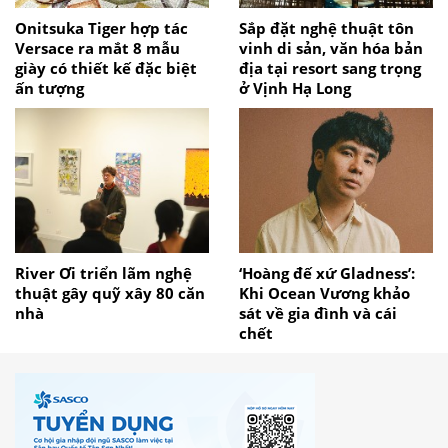
Onitsuka Tiger hợp tác
Sắp đặt nghệ thuật tôn
Versace ra mắt 8 mẫu
vinh di sản, văn hóa bản
giày có thiết kế đặc biệt
địa tại resort sang trọng
ấn tượng
ở Vịnh Hạ Long
River Ơi triển lãm nghệ
‘Hoàng đế xứ Gladness’:
thuật gây quỹ xây 80 căn
Khi Ocean Vương khảo
nhà
sát về gia đình và cái
chết