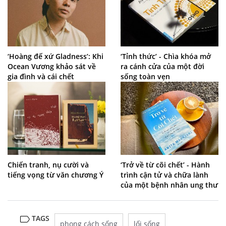
‘Hoàng đế xứ Gladness’: Khi
‘Tỉnh thức’ - Chìa khóa mở
Ocean Vương khảo sát về
ra cánh cửa của một đời
gia đình và cái chết
sống toàn vẹn
Chiến tranh, nụ cười và
‘Trở về từ cõi chết’ - Hành
tiếng vọng từ văn chương Ý
trình cận tử và chữa lành
của một bệnh nhân ung thư
TAGS
phong cách sống
lối sống