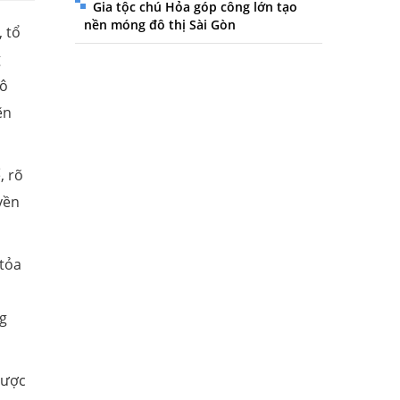
Gia tộc chú Hỏa góp công lớn tạo
nền móng đô thị Sài Gòn
, tổ
g
mô
ẽn
, rõ
yền
 tỏa
ng
 lược