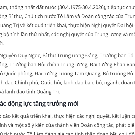
m, thống nhất đất nước (30.4.1975-30.4.2026), tiếp tục ch
, Tổng Bí thư, Chủ tịch nước Tô Lâm và Đoàn công tác của Tru
ảng Trị về kết quả triển khai, thực hiện Nghị quyết Đại hội
g bộ tỉnh lần thứ nhất, các nghị quyết của Trung ương và m
i.
ị: Nguyễn Duy Ngọc, Bí thư Trung ương Đảng, Trưởng ban Tổ
Đảng, Trưởng ban Nội chính Trung ương; Đại tướng Phan Vă
Bộ Quốc phòng; Đại tướng Lương Tam Quang, Bộ trưởng Bộ
nh đạo Chính phủ, Quốc hội, lãnh đạo ban, bộ, ngành, đoàn 
à lãnh đạo tỉnh Quảng Trị.
ác động lực tăng trưởng mới
cáo kết quả triển khai, thực hiện các nghị quyết, kết luận c
nh và một số ý kiến của thành viên Đoàn công tác, phát biể
Chủ tịch nước Tô Lâm đánh giá cao tinh thần đoàn kết, chủ độ