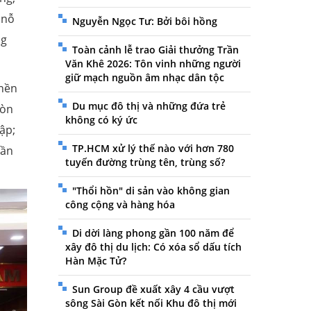
 nỗ
Nguyễn Ngọc Tư: Bởi bôi hồng
ng
Toàn cảnh lễ trao Giải thưởng Trần
Văn Khê 2026: Tôn vinh những người
giữ mạch nguồn âm nhạc dân tộc
 nền
Du mục đô thị và những đứa trẻ
còn
không có ký ức
ập;
TP.HCM xử lý thế nào với hơn 780
cần
tuyến đường trùng tên, trùng số?
"Thổi hồn" di sản vào không gian
công cộng và hàng hóa
Di dời làng phong gần 100 năm để
xây đô thị du lịch: Có xóa sổ dấu tích
Hàn Mặc Tử?
Sun Group đề xuất xây 4 cầu vượt
sông Sài Gòn kết nối Khu đô thị mới