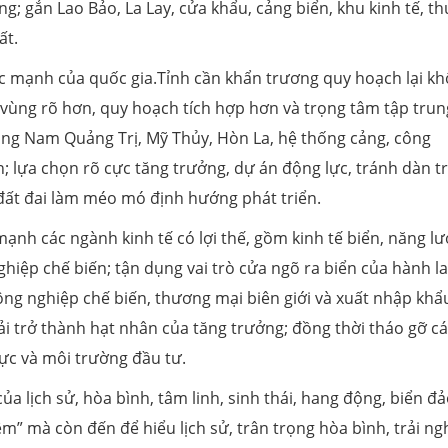
g; gắn Lao Bảo, La Lay, cửa khẩu, cảng biển, khu kinh tế, t
ất.
sức mạnh của quốc gia.Tỉnh cần khẩn trương quy hoạch lại k
uy vùng rõ hơn, quy hoạch tích hợp hơn và trọng tâm tập trun
ông Nam Quảng Trị, Mỹ Thủy, Hòn La, hệ thống cảng, công
; lựa chọn rõ cực tăng trưởng, dự án động lực, tránh dàn tr
ất đai làm méo mó định hướng phát triển.
mạnh các ngành kinh tế có lợi thế, gồm kinh tế biển, năng lư
hiệp chế biến; tận dụng vai trò cửa ngõ ra biển của hành l
công nghiệp chế biến, thương mại biên giới và xuất nhập khẩ
ải trở thành hạt nhân của tăng trưởng; đồng thời tháo gỡ c
lực và môi trường đầu tư.
a lịch sử, hòa bình, tâm linh, sinh thái, hang động, biển đả
ệm” mà còn đến để hiểu lịch sử, trân trọng hòa bình, trải n