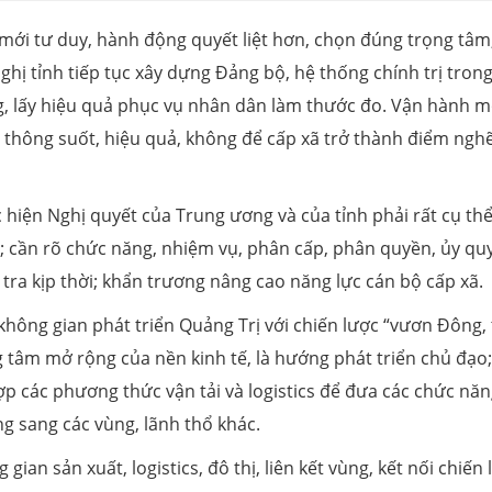
i mới tư duy, hành động quyết liệt hơn, chọn đúng trọng tâm
ghị tỉnh tiếp tục xây dựng Đảng bộ, hệ thống chính trị tron
ng, lấy hiệu quả phục vụ nhân dân làm thước đo. Vận hành 
 thông suốt, hiệu quả, không để cấp xã trở thành điểm ngh
hiện Nghị quyết của Trung ương và của tỉnh phải rất cụ thể
ệm; cần rõ chức năng, nhiệm vụ, phân cấp, phân quyền, ủy qu
 tra kịp thời; khẩn trương nâng cao năng lực cán bộ cấp xã.
 không gian phát triển Quảng Trị với chiến lược “vươn Đông,
g tâm mở rộng của nền kinh tế, là hướng phát triển chủ đạo;
ợp các phương thức vận tải và logistics để đưa các chức nă
ng sang các vùng, lãnh thổ khác.
gian sản xuất, logistics, đô thị, liên kết vùng, kết nối chiến