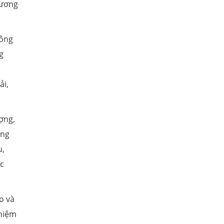
hương
hông
g
ải,
ợng,
ang
u,
ác
o và
ghiệm