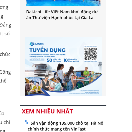
ương
Dai-ichi Life Việt Nam khởi động dự
ng
án Thư viện Hạnh phúc tại Gia Lai
 Đảng
ột số
 chức
n
 Công
thể
XEM NHIỀU NHẤT
ủa
u chỉ
Sân vận động 135.000 chỗ tại Hà Nội
chính thức mang tên VinFast
ng,