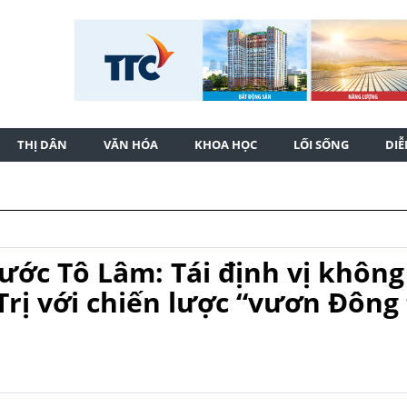
THỊ DÂN
VĂN HÓA
KHOA HỌC
LỐI SỐNG
DI
nước Tô Lâm: Tái định vị không
Trị với chiến lược “vươn Đông