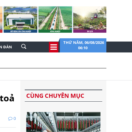
THỨ NĂM, 06/08/2026
ỄN ĐÀN
06:10
CÙNG CHUYÊN MỤC
 toả
0