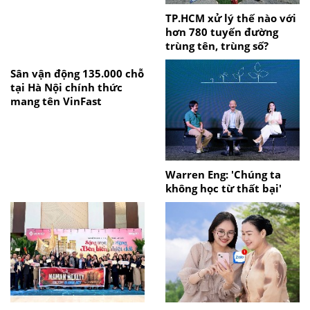
TP.HCM xử lý thế nào với
hơn 780 tuyến đường
trùng tên, trùng số?
Sân vận động 135.000 chỗ
tại Hà Nội chính thức
mang tên VinFast
Warren Eng: 'Chúng ta
không học từ thất bại'