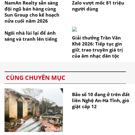
NamAn Realty sẵn sàng
Zalo vượt mốc 81 triệu
đội ngũ bán hàng cùng
người dùng
Sun Group cho kế hoạch
nửa cuối năm 2026
Ngôi nhà lùi lại để ánh
Giải thưởng Trần Văn
sáng và tranh lên tiếng
Khê 2026: Tiếp tục gìn
giữ, trao truyền giá trị
của âm nhạc dân tộc
CÙNG CHUYÊN MỤC
Bão số 10 đang ở trên đất
liền Nghệ An-Hà Tĩnh, gió
giật cấp 12