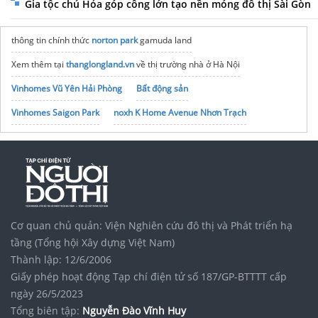
Gia tộc chú Hỏa góp công lớn tạo nền móng đô thị Sài Gòn
thông tin chính thức
norton park
gamuda land
Xem thêm tại
thanglongland.vn
về thị trường nhà ở Hà Nội
Vinhomes Vũ Yên Hải Phòng
Bất động sản
Vinhomes Saigon Park
noxh K Home Avenue Nhơn Trạch
Tập đoàn Bcons Group
Cơ quan chủ quản: Viện Nghiên cứu đô thị và Phát triển hạ
tầng (Tổng hội Xây dựng Việt Nam)
Thành lập: 12/6/2006
Giấy phép hoạt động Tạp chí điện tử số 187/GP-BTTTT cấp
ngày 26/5/2023
Tổng biên tập:
Nguyễn Đào Vĩnh Huy