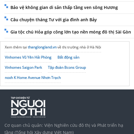
Bảo vệ không gian di sản thấp tầng ven sông Hương
Câu chuyện tháng Tư với gia đình anh Bảy
Gia tộc chú Hỏa góp công lớn tạo nền móng đô thị Sài Gòn
Xem thêm tại
thanglongland.vn
về thị trường nhà ở Hà Nội
Vinhomes Vũ Yên Hải Phòng
Bất động sản
Vinhomes Saigon Park
Tập đoàn Bcons Group
noxh K Home Avenue Nhơn Trạch
Cơ quan chủ quản: Viện Nghiên cứu đô thị và Phát triển hạ
tầng (Tổng hội Xây dựng Việt Nam)