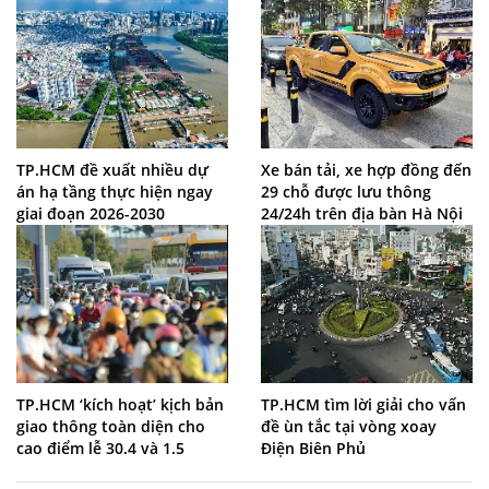
TP.HCM đề xuất nhiều dự
Xe bán tải, xe hợp đồng đến
án hạ tầng thực hiện ngay
29 chỗ được lưu thông
giai đoạn 2026-2030
24/24h trên địa bàn Hà Nội
TP.HCM ‘kích hoạt’ kịch bản
TP.HCM tìm lời giải cho vấn
giao thông toàn diện cho
đề ùn tắc tại vòng xoay
cao điểm lễ 30.4 và 1.5
Điện Biên Phủ