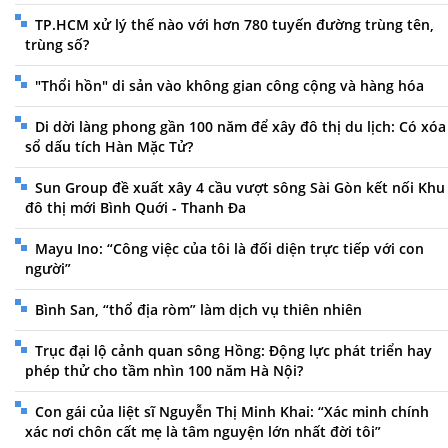
TP.HCM xử lý thế nào với hơn 780 tuyến đường trùng tên,
trùng số?
"Thổi hồn" di sản vào không gian công cộng và hàng hóa
Di dời làng phong gần 100 năm để xây đô thị du lịch: Có xóa
sổ dấu tích Hàn Mặc Tử?
Sun Group đề xuất xây 4 cầu vượt sông Sài Gòn kết nối Khu
đô thị mới Bình Quới - Thanh Đa
Mayu Ino: “Công việc của tôi là đối diện trực tiếp với con
người”
Bình San, “thổ địa ròm” làm dịch vụ thiên nhiên
Trục đại lộ cảnh quan sông Hồng: Động lực phát triển hay
phép thử cho tầm nhìn 100 năm Hà Nội?
Con gái của liệt sĩ Nguyễn Thị Minh Khai: “Xác minh chính
xác nơi chôn cất mẹ là tâm nguyện lớn nhất đời tôi”