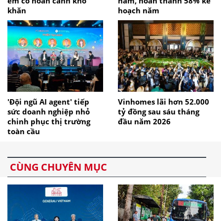
em có hoàn cảnh khó
năm, hoàn thành 58% kế
khăn
hoạch năm
'Đội ngũ AI agent' tiếp
Vinhomes lãi hơn 52.000
sức doanh nghiệp nhỏ
tỷ đồng sau sáu tháng
chinh phục thị trường
đầu năm 2026
toàn cầu
CÙNG CHUYÊN MỤC