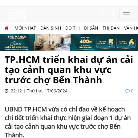
MỚI NHẤT
DÂN SINH
ĐÔ THỊ
DI SẢN
THỊ DÂN
VĂN H
TP.HCM triển khai dự án cải
tạo cảnh quan khu vực
trước chợ Bến Thành
22:12 | Thứ hai, 17/06/2024
0
UBND TP.HCM vừa có chỉ đạo về kế hoạch
chi tiết triển khai thực hiện giai đoạn 1 dự án
cải tạo cảnh quan khu vực trước chợ Bến
Thành.