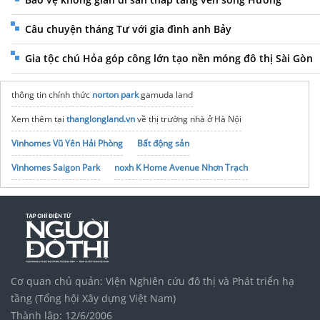
Câu chuyện tháng Tư với gia đình anh Bảy
Gia tộc chú Hỏa góp công lớn tạo nền móng đô thị Sài Gòn
thông tin chính thức
norton park
gamuda land
Xem thêm tại
thanglongland.vn
về thị trường nhà ở Hà Nội
Vinhomes Vũ Yên Hải Phòng
Bất động sản
Vinhomes Saigon Park
noxh K Home Avenue Nhơn Trạch
Tập đoàn Bcons Group
Cấu tạo móng kim cương
Nội thất hòa phát
Công ty
Hòa Phát Đạt
sản xuất bạt che
Cung cấp
Bạt phủ tàu biển
chính hãng
cửa nhôm xingfa hệ 55
Cơ quan chủ quản: Viện Nghiên cứu đô thị và Phát triển hạ
tầng (Tổng hội Xây dựng Việt Nam)
Thành lập: 12/6/2006