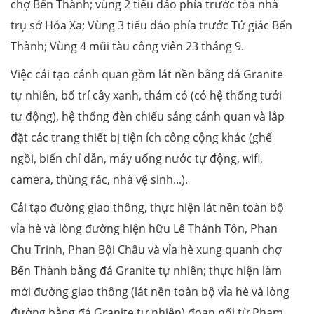
chợ Bến Thành; vùng 2 tiểu đảo phía trước tòa nhà
trụ sở Hỏa Xa; Vùng 3 tiểu đảo phía trước Tứ giác Bến
Thành; Vùng 4 mũi tàu công viên 23 tháng 9.
Việc cải tạo cảnh quan gồm lát nền bằng đá Granite
tự nhiên, bố trí cây xanh, thảm cỏ (có hệ thống tưới
tự động), hệ thống đèn chiếu sáng cảnh quan và lắp
đặt các trang thiết bị tiện ích công cộng khác (ghế
ngồi, biển chỉ dẫn, máy uống nước tự động, wifi,
camera, thùng rác, nhà vệ sinh...).
Cải tạo đường giao thông, thực hiện lát nền toàn bộ
vỉa hè và lòng đường hiện hữu Lê Thánh Tôn, Phan
Chu Trinh, Phan Bội Châu và vỉa hè xung quanh chợ
Bến Thành bằng đá Granite tự nhiên; thực hiện làm
mới đường giao thông (lát nền toàn bộ vỉa hè và lòng
đường bằng đá Granite tự nhiên) đoạn nối từ Phạm