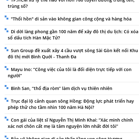
trùng số?
"Thổi hồn" di sản vào không gian công cộng và hàng hóa
Di dời làng phong gần 100 năm để xây đô thị du lịch: Có xóa
sổ dấu tích Hàn Mặc Tử?
Sun Group đề xuất xây 4 cầu vượt sông Sài Gòn kết nối Khu
đô thị mới Bình Quới - Thanh Đa
Mayu Ino: “Công việc của tôi là đối diện trực tiếp với con
người”
Bình San, “thổ địa ròm” làm dịch vụ thiên nhiên
Trục đại lộ cảnh quan sông Hồng: Động lực phát triển hay
phép thử cho tầm nhìn 100 năm Hà Nội?
Con gái của liệt sĩ Nguyễn Thị Minh Khai: “Xác minh chính
xác nơi chôn cất mẹ là tâm nguyện lớn nhất đời tôi”
Bảo vệ không gian di sản thấp tầng ven sông Hương