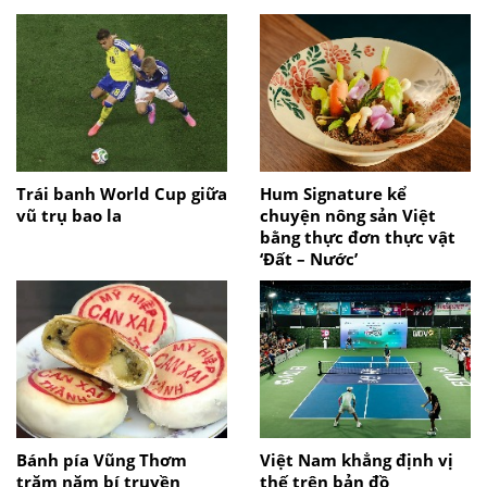
Trái banh World Cup giữa
Hum Signature kể
vũ trụ bao la
chuyện nông sản Việt
bằng thực đơn thực vật
‘Đất – Nước’
Bánh pía Vũng Thơm
Việt Nam khẳng định vị
trăm năm bí truyền
thế trên bản đồ