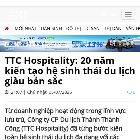
MỚI NHẤT
DÂN SINH
ĐÔ THỊ
DI SẢN
THỊ DÂN
VĂN H
TTC Hospitality: 20 năm
kiến tạo hệ sinh thái du lịch
giàu bản sắc
21:07 | Chủ nhật, 05/07/2026
0
Từ doanh nghiệp hoạt động trong lĩnh vực
lưu trú, Công ty CP Du lịch Thành Thành
Công (TTC Hospitality) đã từng bước kiện
toàn hệ sinh thái du lịch đa dạng với các