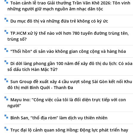
Toàn cảnh lễ trao Giải thưởng Trần Văn Khê 2026: Tôn vinh
những người giữ mạch nguồn âm nhạc dân tộc
Du mục đô thị và những đứa trẻ không có ký ức
TP.HCM xử lý thế nào với hơn 780 tuyến đường trùng tên,
trùng số?
"Thổi hồn" di sản vào không gian công cộng và hàng hóa
Di dời làng phong gần 100 năm để xây đô thị du lịch: Có xóa
sổ dấu tích Hàn Mặc Tử?
Sun Group đề xuất xây 4 cầu vượt sông Sài Gòn kết nối Khu
đô thị mới Bình Quới - Thanh Đa
Mayu Ino: “Công việc của tôi là đối diện trực tiếp với con
người”
Bình San, “thổ địa ròm” làm dịch vụ thiên nhiên
Trục đại lộ cảnh quan sông Hồng: Động lực phát triển hay