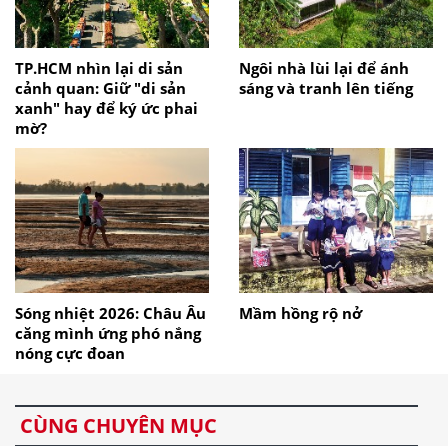
TP.HCM nhìn lại di sản
Ngôi nhà lùi lại để ánh
cảnh quan: Giữ "di sản
sáng và tranh lên tiếng
xanh" hay để ký ức phai
mờ?
Sóng nhiệt 2026: Châu Âu
Mầm hồng rộ nở
căng mình ứng phó nắng
nóng cực đoan
CÙNG CHUYÊN MỤC