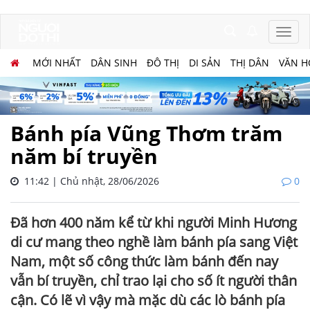
MỚI NHẤT
DÂN SINH
ĐÔ THỊ
DI SẢN
THỊ DÂN
VĂN H
Bánh pía Vũng Thơm trăm
năm bí truyền
11:42 | Chủ nhật, 28/06/2026
0
Đã hơn 400 năm kể từ khi người Minh Hương
di cư mang theo nghề làm bánh pía sang Việt
Nam, một số công thức làm bánh đến nay
vẫn bí truyền, chỉ trao lại cho số ít người thân
cận. Có lẽ vì vậy mà mặc dù các lò bánh pía