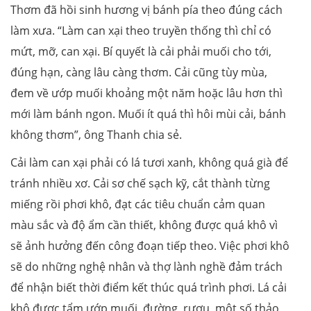
Thơm đã hồi sinh hương vị bánh pía theo đúng cách
làm xưa. “Làm can xại theo truyền thống thì chỉ có
mứt, mỡ, can xại. Bí quyết là cải phải muối cho tới,
đúng hạn, càng lâu càng thơm. Cải cũng tùy mùa,
đem về ướp muối khoảng một năm hoặc lâu hơn thì
mới làm bánh ngon. Muối ít quá thì hôi mùi cải, bánh
không thơm”, ông Thanh chia sẻ.
Cải làm can xại phải có lá tươi xanh, không quá già để
tránh nhiều xơ. Cải sơ chế sạch kỹ, cắt thành từng
miếng rồi phơi khô, đạt các tiêu chuẩn cảm quan
màu sắc và độ ẩm cần thiết, không được quá khô vì
sẽ ảnh hưởng đến công đoạn tiếp theo. Việc phơi khô
sẽ do những nghệ nhân và thợ lành nghề đảm trách
để nhận biết thời điểm kết thúc quá trình phơi. Lá cải
khô được tẩm ướp muối, đường, rượu, một số thảo