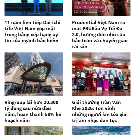
11 năm liên tiếp Dai-ichi
Prudential Việt Nam ra
Life Việt Nam góp mặt
mắt PRUBảo Vệ Tối Đa
trong bảng xếp hạng uy
2.0, hướng đến nhu cầu
tín của ngành bảo hiểm
bảo toàn và chuyển giao
tài sản
Vingroup lãi hơn 20.300
Giải thưởng Trần Văn
tỷ đồng sau nửa đầu
Khê 2026: Tôn vinh
năm, hoàn thành 58% kế
những người lan tỏa giá
hoạch năm
trị âm nhạc dân tộc