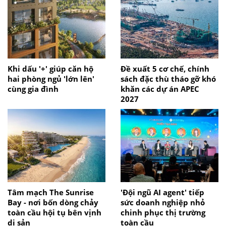
Khi dấu '+' giúp căn hộ
Đề xuất 5 cơ chế, chính
hai phòng ngủ 'lớn lên'
sách đặc thù tháo gỡ khó
cùng gia đình
khăn các dự án APEC
2027
Tâm mạch The Sunrise
'Đội ngũ AI agent' tiếp
Bay - nơi bốn dòng chảy
sức doanh nghiệp nhỏ
toàn cầu hội tụ bên vịnh
chinh phục thị trường
di sản
toàn cầu