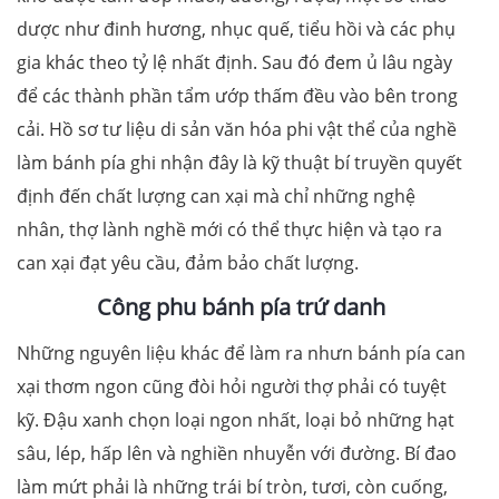
dược như đinh hương, nhục quế, tiểu hồi và các phụ
gia khác theo tỷ lệ nhất định. Sau đó đem ủ lâu ngày
để các thành phần tẩm ướp thấm đều vào bên trong
cải. Hồ sơ tư liệu di sản văn hóa phi vật thể của nghề
làm bánh pía ghi nhận đây là kỹ thuật bí truyền quyết
định đến chất lượng can xại mà chỉ những nghệ
nhân, thợ lành nghề mới có thể thực hiện và tạo ra
can xại đạt yêu cầu, đảm bảo chất lượng.
Công phu bánh pía trứ danh
Những nguyên liệu khác để làm ra nhưn bánh pía can
xại thơm ngon cũng đòi hỏi người thợ phải có tuyệt
kỹ. Đậu xanh chọn loại ngon nhất, loại bỏ những hạt
sâu, lép, hấp lên và nghiền nhuyễn với đường. Bí đao
làm mứt phải là những trái bí tròn, tươi, còn cuống,