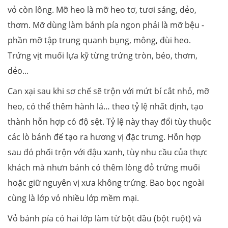
vỏ còn lông. Mỡ heo là mỡ heo tơ, tươi sáng, dẻo,
thơm. Mỡ dùng làm bánh pía ngon phải là mỡ bệu -
phần mỡ tập trung quanh bụng, mông, đùi heo.
Trứng vịt muối lựa kỹ từng trứng tròn, béo, thơm,
dẻo...
Can xại sau khi sơ chế sẽ trộn với mứt bí cắt nhỏ, mỡ
heo, có thể thêm hành lá… theo tỷ lệ nhất định, tạo
thành hỗn hợp có độ sệt. Tỷ lệ này thay đổi tùy thuộc
các lò bánh để tạo ra hương vị đặc trưng. Hỗn hợp
sau đó phối trộn với đậu xanh, tùy nhu cầu của thực
khách mà nhưn bánh có thêm lòng đỏ trứng muối
hoặc giữ nguyên vị xưa không trứng. Bao bọc ngoài
cùng là lớp vỏ nhiều lớp mềm mại.
Vỏ bánh pía có hai lớp làm từ bột dầu (bột ruột) và