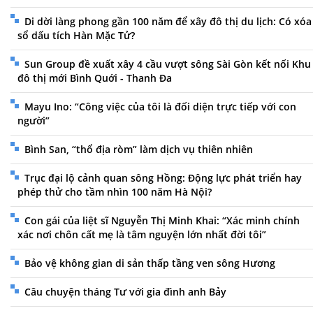
Di dời làng phong gần 100 năm để xây đô thị du lịch: Có xóa
sổ dấu tích Hàn Mặc Tử?
Sun Group đề xuất xây 4 cầu vượt sông Sài Gòn kết nối Khu
đô thị mới Bình Quới - Thanh Đa
Mayu Ino: “Công việc của tôi là đối diện trực tiếp với con
người”
Bình San, “thổ địa ròm” làm dịch vụ thiên nhiên
Trục đại lộ cảnh quan sông Hồng: Động lực phát triển hay
phép thử cho tầm nhìn 100 năm Hà Nội?
Con gái của liệt sĩ Nguyễn Thị Minh Khai: “Xác minh chính
xác nơi chôn cất mẹ là tâm nguyện lớn nhất đời tôi”
Bảo vệ không gian di sản thấp tầng ven sông Hương
Câu chuyện tháng Tư với gia đình anh Bảy