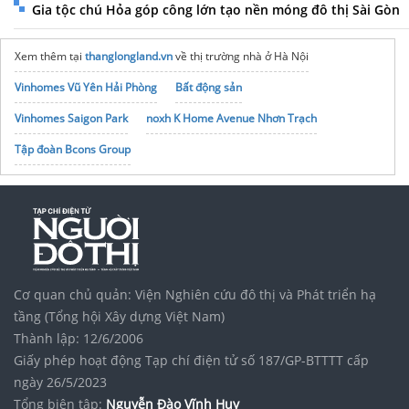
Gia tộc chú Hỏa góp công lớn tạo nền móng đô thị Sài Gòn
Xem thêm tại
thanglongland.vn
về thị trường nhà ở Hà Nội
Vinhomes Vũ Yên Hải Phòng
Bất động sản
Vinhomes Saigon Park
noxh K Home Avenue Nhơn Trạch
Tập đoàn Bcons Group
Cơ quan chủ quản: Viện Nghiên cứu đô thị và Phát triển hạ
tầng (Tổng hội Xây dựng Việt Nam)
Thành lập: 12/6/2006
Giấy phép hoạt động Tạp chí điện tử số 187/GP-BTTTT cấp
ngày 26/5/2023
Tổng biên tập:
Nguyễn Đào Vĩnh Huy