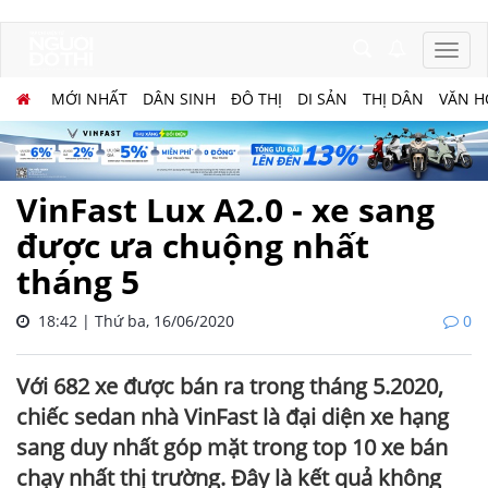
MỚI NHẤT
DÂN SINH
ĐÔ THỊ
DI SẢN
THỊ DÂN
VĂN H
VinFast Lux A2.0 - xe sang
được ưa chuộng nhất
tháng 5
18:42 | Thứ ba, 16/06/2020
0
Với 682 xe được bán ra trong tháng 5.2020,
chiếc sedan nhà VinFast là đại diện xe hạng
sang duy nhất góp mặt trong top 10 xe bán
chạy nhất thị trường. Đây là kết quả không