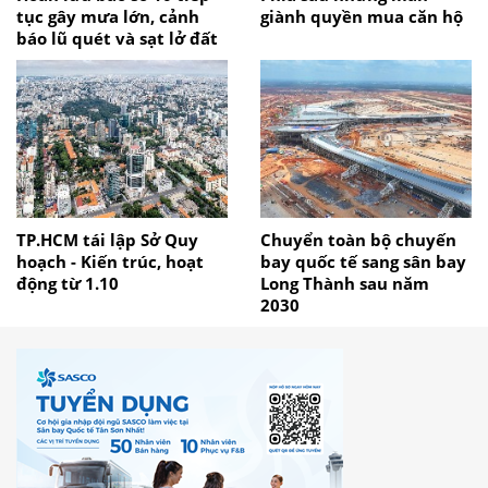
tục gây mưa lớn, cảnh
giành quyền mua căn hộ
báo lũ quét và sạt lở đất
TP.HCM tái lập Sở Quy
Chuyển toàn bộ chuyến
hoạch - Kiến trúc, hoạt
bay quốc tế sang sân bay
động từ 1.10
Long Thành sau năm
2030