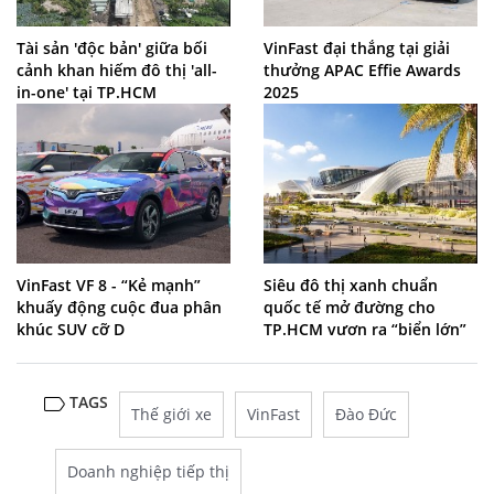
Tài sản 'độc bản' giữa bối
VinFast đại thắng tại giải
cảnh khan hiếm đô thị 'all-
thưởng APAC Effie Awards
in-one' tại TP.HCM
2025
VinFast VF 8 - “Kẻ mạnh”
Siêu đô thị xanh chuẩn
khuấy động cuộc đua phân
quốc tế mở đường cho
khúc SUV cỡ D
TP.HCM vươn ra “biển lớn”
TAGS
Thế giới xe
VinFast
Đào Đức
Doanh nghiệp tiếp thị