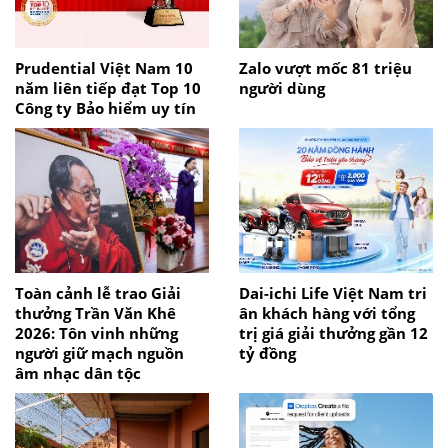
Prudential Việt Nam 10
Zalo vượt mốc 81 triệu
năm liên tiếp đạt Top 10
người dùng
Công ty Bảo hiểm uy tín
Toàn cảnh lễ trao Giải
Dai-ichi Life Việt Nam tri
thưởng Trần Văn Khê
ân khách hàng với tổng
2026: Tôn vinh những
trị giá giải thưởng gần 12
người giữ mạch nguồn
tỷ đồng
âm nhạc dân tộc