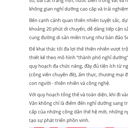
sơ, bãi cát trắng mịn, nước biển trong vắt và n
không gian nghỉ dưỡng cao cấp và trải nghiệ
Bên cạnh cảnh quan thiên nhiên tuyệt sắc, dự 
khoảng 20 phút di chuyển, dễ dàng tiếp cận sâ
cung đường di sản miền trung như bán đảo Sơ
Để khai thác tối đa lợi thế thiên nhiên vượt t
thiết kế theo mô hình “thành phố nghỉ dưỡng” 
quy hoạch đa chức năng, đầy đủ tiện ích từ nghỉ
(công viên chuyên đề), ẩm thực, thương mại đế
con người - thiên nhiên và công nghệ.
Với quy hoạch tổng thể và toàn diện, khi đi v
Vân không chỉ là điểm đến nghỉ dưỡng sang t
cấp của những công dân thế hệ mới, những ng
tạo sự phát triển phồn vinh.