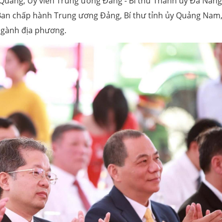
uảng, Ủy viên Trung ương Đảng - Bí thư Thành ủy Đà Nẵng
Ban chấp hành Trung ương Đảng, Bí thư tỉnh ủy Quảng Nam
 ngành địa phương.