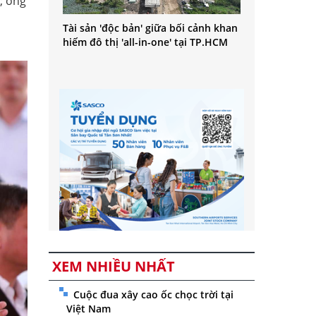
; ông
,
Tài sản 'độc bản' giữa bối cảnh khan
hiếm đô thị 'all-in-one' tại TP.HCM
XEM NHIỀU NHẤT
Cuộc đua xây cao ốc chọc trời tại
Việt Nam