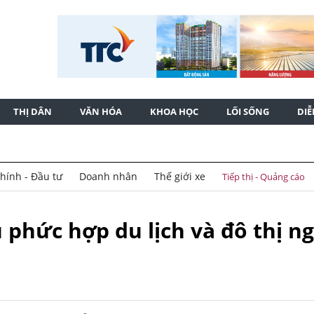
THỊ DÂN
VĂN HÓA
KHOA HỌC
LỐI SỐNG
DI
chính - Đầu tư
Doanh nhân
Thế giới xe
Tiếp thị - Quảng cáo
 phức hợp du lịch và đô thị ng