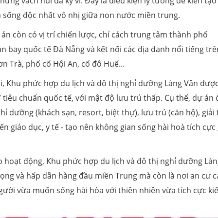
hững vách núi đá kỳ vĩ. Đây là điều kiện lý tưởng để kiến tạo
m sống độc nhất vô nhị giữa non nước miền trung.
án còn có vị trí chiến lược, chỉ cách trung tâm thành phố
n bay quốc tế Đà Nẵng và kết nối các địa danh nổi tiếng trê
n Trà, phố cổ Hội An, cố đô Huế…
rội, Khu phức hợp du lịch và đô thị nghỉ dưỡng Làng Vân đượ
tiêu chuẩn quốc tế, với mật độ lưu trú thấp. Cụ thể, dự án
 dưỡng (khách sạn, resort, biệt thự), lưu trú (căn hộ), giải t
n giáo dục, y tế - tạo nên không gian sống hài hoà tích cực
ào hoạt động, Khu phức hợp du lịch và đô thị nghỉ dưỡng Là
rọng và hấp dẫn hàng đầu miền Trung mà còn là nơi an cư 
ười vừa muốn sống hài hòa với thiên nhiên vừa tích cực ki