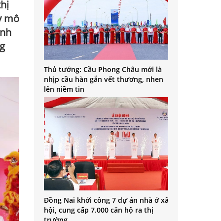
hị
uy mô
ình
ng
Thủ tướng: Cầu Phong Châu mới là
nhịp cầu hàn gắn vết thương, nhen
lên niềm tin
Đồng Nai khởi công 7 dự án nhà ở xã
hội, cung cấp 7.000 căn hộ ra thị
trường