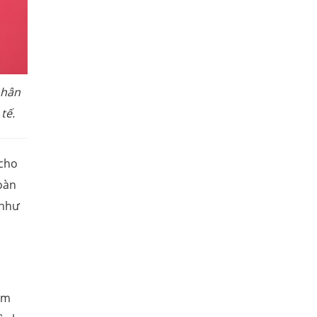
nhân
tế.
 cho
oàn
 như
à
ầm