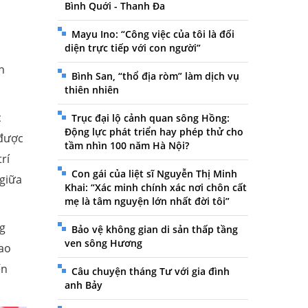
Bình Quới - Thanh Đa
Mayu Ino: “Công việc của tôi là đối
diện trực tiếp với con người”
n
Bình San, “thổ địa ròm” làm dịch vụ
thiên nhiên
c
Trục đại lộ cảnh quan sông Hồng:
Động lực phát triển hay phép thử cho
 được
tầm nhìn 100 năm Hà Nội?
rí
Con gái của liệt sĩ Nguyễn Thị Minh
 giữa
Khai: “Xác minh chính xác nơi chôn cất
mẹ là tâm nguyện lớn nhất đời tôi”
ng
Bảo vệ không gian di sản thấp tầng
ven sông Hương
cao
ến
Câu chuyện tháng Tư với gia đình
anh Bảy