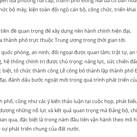
yền địa phương hai cấp, thành phố Đồng Nai đã cơ bản ho
ức bộ máy, kiện toàn đội ngũ cán bộ, công chức, triển khai v
 tiền đề quan trọng để xây dựng nền hành chính hiện đại,
a thành phố trực thuộc Trung ương trong thời gian tới.
o, quốc phòng, an ninh, đối ngoại được quan tâm; trật tự, an
 hệ thống chính trị được chú trọng; năng lực, sức chiến đấ
c biệt, tổ chức thành công Lễ công bố thành lập thành phố
ng đại, đánh dấu bước ngoặt mới trong quá trình phát triển củ
h phố, cũng như các ý kiến thảo luận tại cuộc họp, phát biểu
 dương những nỗ lực và kết quả quan trọng mà Đảng bộ, ch
an qua, đặc biệt là trong năm đầu tiên vận hành theo mô h
o sự phát triển chung của đất nước.