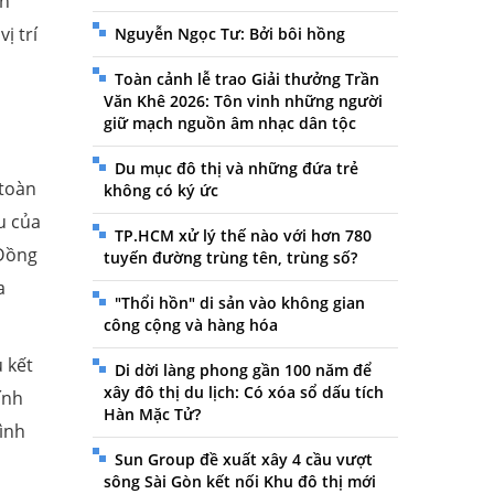
àn
ị trí
Nguyễn Ngọc Tư: Bởi bôi hồng
Toàn cảnh lễ trao Giải thưởng Trần
Văn Khê 2026: Tôn vinh những người
giữ mạch nguồn âm nhạc dân tộc
Du mục đô thị và những đứa trẻ
 toàn
không có ký ức
u của
TP.HCM xử lý thế nào với hơn 780
 Đồng
tuyến đường trùng tên, trùng số?
a
"Thổi hồn" di sản vào không gian
công cộng và hàng hóa
 kết
Di dời làng phong gần 100 năm để
xây đô thị du lịch: Có xóa sổ dấu tích
ính
Hàn Mặc Tử?
ình
Sun Group đề xuất xây 4 cầu vượt
sông Sài Gòn kết nối Khu đô thị mới