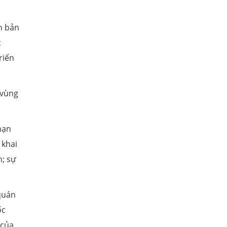
h bản
c
riển
 vùng
hạn
 khai
n; sự
quán
ốc
 của