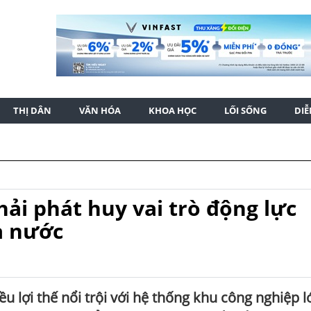
THỊ DÂN
VĂN HÓA
KHOA HỌC
LỐI SỐNG
DI
ải phát huy vai trò động lực
ả nước
 lợi thế nổi trội với hệ thống khu công nghiệp lớ