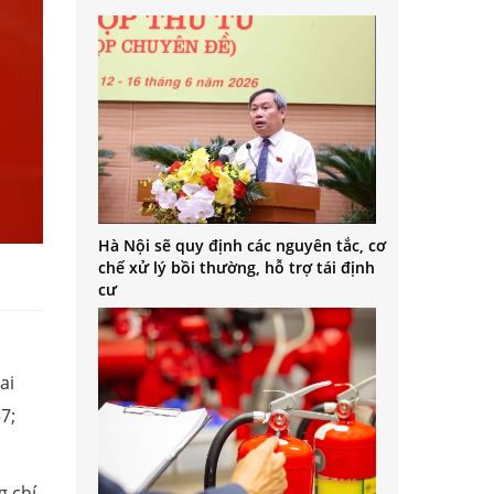
Hà Nội sẽ quy định các nguyên tắc, cơ
chế xử lý bồi thường, hỗ trợ tái định
cư
ai
7;
g chí