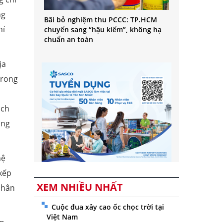
ng
Bãi bỏ nghiệm thu PCCC: TP.HCM
hí
chuyển sang “hậu kiểm”, không hạ
chuẩn an toàn
ịa
Trong
ịch
ăng
hệ
 xếp
XEM NHIỀU NHẤT
nhân
Cuộc đua xây cao ốc chọc trời tại
Việt Nam