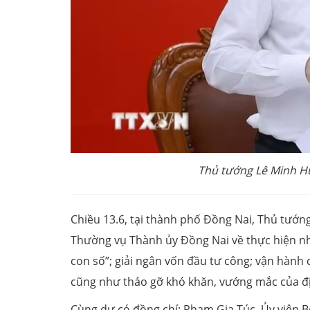
Thủ tướng Lê Minh H
Chiều 13.6, tại thành phố Đồng Nai, Thủ tướn
Thường vụ Thành ủy Đồng Nai về thực hiện nhiệ
con số”; giải ngân vốn đầu tư công; vận hành 
cũng như tháo gỡ khó khăn, vướng mắc của đ
Cùng dự có đồng chí: Phạm Gia Túc, Ủy viên B