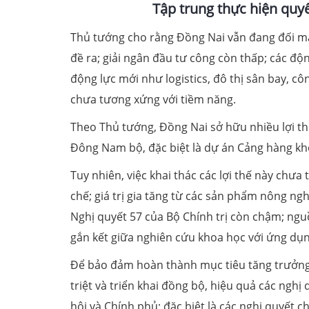
Tập trung thực hiện quyế
Thủ tướng cho rằng Đồng Nai vẫn đang đối mặt
đề ra; giải ngân đầu tư công còn thấp; các độ
động lực mới như logistics, đô thị sân bay, cô
chưa tương xứng với tiềm năng.
Theo Thủ tướng, Đồng Nai sở hữu nhiều lợi thế
Đông Nam bộ, đặc biệt là dự án Cảng hàng kh
Tuy nhiên, việc khai thác các lợi thế này chư
chế; giá trị gia tăng từ các sản phẩm nông ngh
Nghị quyết 57 của Bộ Chính trị còn chậm; ngu
gắn kết giữa nghiên cứu khoa học với ứng dụn
Để bảo đảm hoàn thành mục tiêu tăng trưởn
triệt và triển khai đồng bộ, hiệu quả các nghị
hội và Chính phủ; đặc biệt là các nghị quyết c