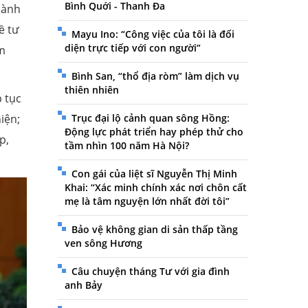
Bình Quới - Thanh Đa
hành
ề tư
Mayu Ino: “Công việc của tôi là đối
diện trực tiếp với con người”
àm
Bình San, “thổ địa ròm” làm dịch vụ
thiên nhiên
p tục
iện;
Trục đại lộ cảnh quan sông Hồng:
Động lực phát triển hay phép thử cho
p,
tầm nhìn 100 năm Hà Nội?
Con gái của liệt sĩ Nguyễn Thị Minh
Khai: “Xác minh chính xác nơi chôn cất
mẹ là tâm nguyện lớn nhất đời tôi”
Bảo vệ không gian di sản thấp tầng
ven sông Hương
Câu chuyện tháng Tư với gia đình
anh Bảy