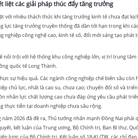
t liệt các giải pháp thúc đẩy tăng trưởng
 với nhiều thách thức khi tăng trưởng kinh tế chưa đạt kịc
ng lực tăng trưởng truyền thống đã dần tới hạn trong khi cá
ng nghiệp công nghệ cao, kinh tế số, đổi mới sáng tạo phát t
 nổi trội với hệ thống khu công nghiệp lớn, vị trí trung tâm
ông quốc tế Long Thành.
a thực sự hiệu quả. Các ngành công nghiệp chế biến sâu còn 
iệp chủ lực, nhất là cao su, chưa cao; chuyển đổi số và triển
ồn nhân lực chất lượng cao chưa đáp ứng yêu cầu phát triể
g thực tiễn tại doanh nghiệp chưa sâu rộng.
g năm 2026 đã đề ra, Thủ tướng nhấn mạnh Đồng Nai phải 
 quyết, kết luận của Trung ương, Bộ Chính trị, Ban Bí thư, Qu
hiến lược của Bộ Chính trị, Kết luận số 18-KL/TW, các chỉ đạo