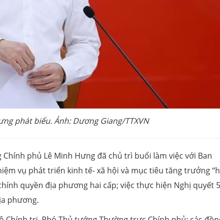
ưng phát biểu. Ảnh: Dương Giang/TTXVN
g Chính phủ Lê Minh Hưng đã chủ trì buổi làm việc với Ban
m vụ phát triển kinh tế- xã hội và mục tiêu tăng trưởng “h
chính quyền địa phương hai cấp; việc thực hiện Nghị quyết 5
ịa phương.
ộ Chính trị, Phó Thủ tướng Thường trực Chính phủ; các đồn