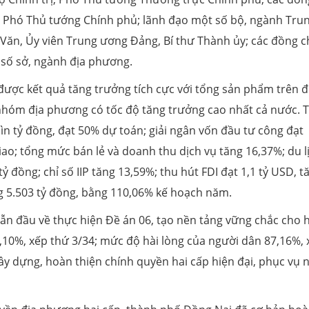
 Phó Thủ tướng Chính phủ; lãnh đạo một số bộ, ngành Tru
Văn, Ủy viên Trung ương Đảng, Bí thư Thành ủy; các đồng c
số sở, ngành địa phương.
được kết quả tăng trưởng tích cực với tổng sản phẩm trên đ
 nhóm địa phương có tốc độ tăng trưởng cao nhất cả nước. 
ìn tỷ đồng, đạt 50% dự toán; giải ngân vốn đầu tư công đạt
iao; tổng mức bán lẻ và doanh thu dịch vụ tăng 16,37%; du l
ỷ đồng; chỉ số IIP tăng 13,59%; thu hút FDI đạt 1,1 tỷ USD, t
g 5.503 tỷ đồng, bằng 110,06% kế hoạch năm.
n đầu về thực hiện Đề án 06, tạo nền tảng vững chắc cho 
3,10%, xếp thứ 3/34; mức độ hài lòng của người dân 87,16%,
xây dựng, hoàn thiện chính quyền hai cấp hiện đại, phục vụ 