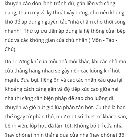
khuyến cáo đón lành tránh dữ, gắn liền với công
năng, thẩm mỹ và kỹ thuật xây dựng, cho nên không
khó để áp dụng nguyên tắc “nhà chậm cho thời sống
nhanh”. Thứ tự ưu tiên áp dụng là hệ thống cửa, bếp
núc và các không gian của chủ nhân ( Môn - Táo -
Chủ).
Do Trường khí của mỗi nhà mỗi khác, khi các nhà mở
cửa thẳng hàng nhau sẽ gây nên các luồng khí hút
mạnh, đưa bụi, tiếng ồn và các tác nhân xấu qua lại.
Khoảng cách càng gần và độ tiếp xúc cao giữa hai
nhà thì càng cần biện pháp để sao cho luồng di
chuyển và gió hút gió lùa phân tán bớt. Cụ thể là hạn
chế ngay từ phần thô, như một số thiết kế khách sạn,
bệnh viện, lớp học đã làm tốt: Không bố trí cửa nhà
(hay phòng) nhìn thẳng qua cửa nhà (hay phòng) đối