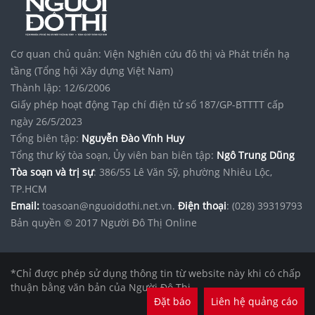
Cơ quan chủ quản: Viện Nghiên cứu đô thị và Phát triển hạ
tầng (Tổng hội Xây dựng Việt Nam)
Thành lập: 12/6/2006
Giấy phép hoạt động Tạp chí điện tử số 187/GP-BTTTT cấp
ngày 26/5/2023
Tổng biên tập:
Nguyễn Đào Vĩnh Huy
Tổng thư ký tòa soạn, Ủy viên ban biên tập:
Ngô Trung Dũng
Tòa soạn và trị sự
: 386/55 Lê Văn Sỹ, phường Nhiêu Lộc,
TP.HCM
Email:
toasoan@nguoidothi.net.vn.
Điện thoại
: (028) 39319793
Bản quyền © 2017 Người Đô Thị Online
*Chỉ được phép sử dụng thông tin từ website này khi có chấp
thuận bằng văn bản của Người Đô Thị.
Đặt báo
Liên hệ quảng cáo