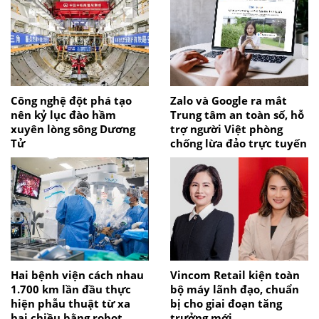
Công nghệ đột phá tạo
Zalo và Google ra mắt
nên kỷ lục đào hầm
Trung tâm an toàn số, hỗ
xuyên lòng sông Dương
trợ người Việt phòng
Tử
chống lừa đảo trực tuyến
Hai bệnh viện cách nhau
Vincom Retail kiện toàn
1.700 km lần đầu thực
bộ máy lãnh đạo, chuẩn
hiện phẫu thuật từ xa
bị cho giai đoạn tăng
hai chiều bằng robot
trưởng mới