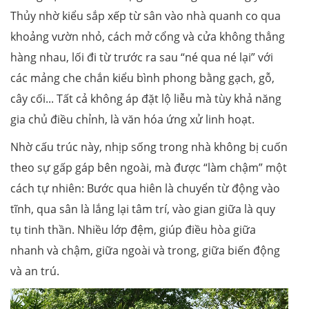
Thủy nhờ kiểu sắp xếp từ sân vào nhà quanh co qua
khoảng vườn nhỏ, cách mở cổng và cửa không thẳng
hàng nhau, lối đi từ trước ra sau “né qua né lại” với
các mảng che chắn kiểu bình phong bằng gạch, gỗ,
cây cối... Tất cả không áp đặt lộ liễu mà tùy khả năng
gia chủ điều chỉnh, là văn hóa ứng xử linh hoạt.
Nhờ cấu trúc này, nhịp sống trong nhà không bị cuốn
theo sự gấp gáp bên ngoài, mà được “làm chậm” một
cách tự nhiên: Bước qua hiên là chuyển từ động vào
tĩnh, qua sân là lắng lại tâm trí, vào gian giữa là quy
tụ tinh thần. Nhiều lớp đệm, giúp điều hòa giữa
nhanh và chậm, giữa ngoài và trong, giữa biến động
và an trú.