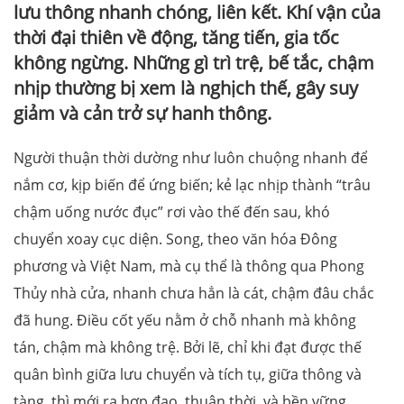
lưu thông nhanh chóng, liên kết. Khí vận của
thời đại thiên về động, tăng tiến, gia tốc
không ngừng. Những gì trì trệ, bế tắc, chậm
nhịp thường bị xem là nghịch thế, gây suy
giảm và cản trở sự hanh thông.
Người thuận thời dường như luôn chuộng nhanh để
nắm cơ, kịp biến để ứng biến; kẻ lạc nhịp thành “trâu
chậm uống nước đục” rơi vào thế đến sau, khó
chuyển xoay cục diện. Song, theo văn hóa Đông
phương và Việt Nam, mà cụ thể là thông qua Phong
Thủy nhà cửa, nhanh chưa hẳn là cát, chậm đâu chắc
đã hung. Điều cốt yếu nằm ở chỗ nhanh mà không
tán, chậm mà không trệ. Bởi lẽ, chỉ khi đạt được thế
quân bình giữa lưu chuyển và tích tụ, giữa thông và
tàng, thì mới ra hợp đạo, thuận thời, và bền vững.