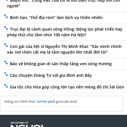
Mayu Ino: “Công việc của tôi là đối diện trực tiếp với con
người”
Bình San, “thổ địa ròm” làm dịch vụ thiên nhiên
Trục đại lộ cảnh quan sông Hồng: Động lực phát triển hay
phép thử cho tầm nhìn 100 năm Hà Nội?
Con gái của liệt sĩ Nguyễn Thị Minh Khai: “Xác minh chính
xác nơi chôn cất mẹ là tâm nguyện lớn nhất đời tôi”
Bảo vệ không gian di sản thấp tầng ven sông Hương
Câu chuyện tháng Tư với gia đình anh Bảy
Gia tộc chú Hỏa góp công lớn tạo nền móng đô thị Sài Gòn
thông tin chính thức
norton park
gamuda land