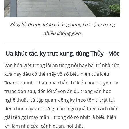
Xử lý lối đi uốn lượn có ứng dụng khá rộng trong
nhiều không gian
.
Ưa khúc tắc, kỵ trực xung, dùng Thủy - Mộc
Văn hóa Việt trong lời ăn tiếng nói hay bài trí nhà cửa
xưa nay đều có thể thấy vô số biểu hiện của kiểu
“loanh quanh” chậm mà chắc. Từ kiểu nói chuyện rào
trước đón sau, đến lối ví von ẩn dụ trong văn học
nghệ thuật, từ tập quán kiêng kỵ theo tôn ti trật tự,
đến chọn cây và chưng mâm ngũ quả theo cách diễn
giải tên gọi may mắn... trong đó rõ nhất là biểu hiện
khi làm nhà cửa, cảnh quan, nội thất.