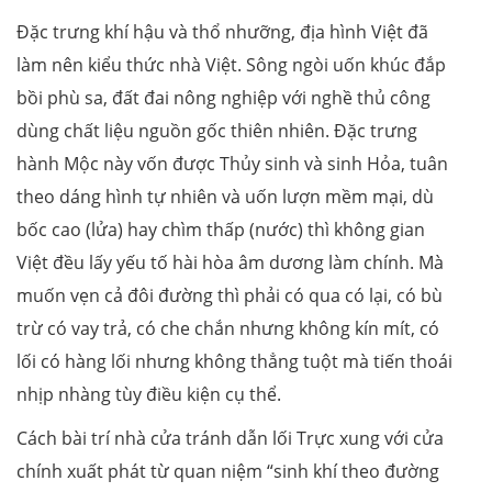
Đặc trưng khí hậu và thổ nhưỡng, địa hình Việt đã
làm nên kiểu thức nhà Việt. Sông ngòi uốn khúc đắp
bồi phù sa, đất đai nông nghiệp với nghề thủ công
dùng chất liệu nguồn gốc thiên nhiên. Đặc trưng
hành Mộc này vốn được Thủy sinh và sinh Hỏa, tuân
theo dáng hình tự nhiên và uốn lượn mềm mại, dù
bốc cao (lửa) hay chìm thấp (nước) thì không gian
Việt đều lấy yếu tố hài hòa âm dương làm chính. Mà
muốn vẹn cả đôi đường thì phải có qua có lại, có bù
trừ có vay trả, có che chắn nhưng không kín mít, có
lối có hàng lối nhưng không thẳng tuột mà tiến thoái
nhịp nhàng tùy điều kiện cụ thể.
Cách bài trí nhà cửa tránh dẫn lối Trực xung với cửa
chính xuất phát từ quan niệm “sinh khí theo đường