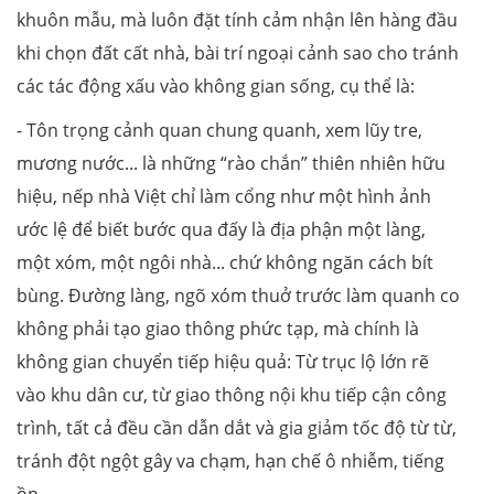
khuôn mẫu, mà luôn đặt tính cảm nhận lên hàng đầu
khi chọn đất cất nhà, bài trí ngoại cảnh sao cho tránh
các tác động xấu vào không gian sống, cụ thể là:
- Tôn trọng cảnh quan chung quanh, xem lũy tre,
mương nước... là những “rào chắn” thiên nhiên hữu
hiệu, nếp nhà Việt chỉ làm cổng như một hình ảnh
ước lệ để biết bước qua đấy là địa phận một làng,
một xóm, một ngôi nhà... chứ không ngăn cách bít
bùng. Đường làng, ngõ xóm thuở trước làm quanh co
không phải tạo giao thông phức tạp, mà chính là
không gian chuyển tiếp hiệu quả: Từ trục lộ lớn rẽ
vào khu dân cư, từ giao thông nội khu tiếp cận công
trình, tất cả đều cần dẫn dắt và gia giảm tốc độ từ từ,
tránh đột ngột gây va chạm, hạn chế ô nhiễm, tiếng
ồn.