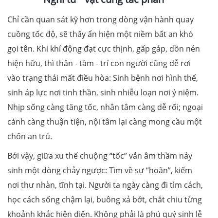
Chỉ cần quan sát kỹ hơn trong dòng vận hành quay
cuồng tốc độ, sẽ thấy ẩn hiện một niềm bất an khó
gọi tên. Khi khí động đạt cực thịnh, gấp gáp, dồn nén
hiện hữu, thì thân - tâm - trí con người cũng dễ rơi
vào trạng thái mất điều hòa: Sinh bệnh nơi hình thể,
sinh áp lực nơi tinh thần, sinh nhiễu loạn nơi ý niệm.
Nhịp sống càng tăng tốc, nhân tâm càng dễ rối; ngoại
cảnh càng thuận tiện, nội tâm lại càng mong cầu một
chốn an trú.
Bởi vậy, giữa xu thế chuộng “tốc” vẫn âm thầm nảy
sinh một dòng chảy ngược: Tìm về sự “hoãn”, kiếm
nơi thư nhàn, tĩnh tại. Người ta ngày càng đi tìm cách,
học cách sống chậm lại, buông xả bớt, chắt chiu từng
khoảnh khắc hiện diện. Không phải là phú quý sinh lễ