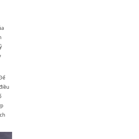
ủa
h
ỷ
y
 Để
điều
ổ
ợp
ạch