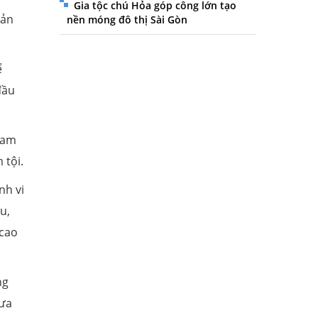
Gia tộc chú Hỏa góp công lớn tạo
uản
nền móng đô thị Sài Gòn
ể
đầu
tham
 tội.
nh vi
u,
 cao
ng
đưa