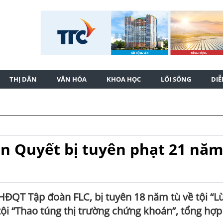
THỊ DÂN
VĂN HÓA
KHOA HỌC
LỐI SỐNG
DI
ăn Quyết bị tuyên phạt 21 năm
 HĐQT Tập đoàn FLC, bị tuyên 18 năm tù về tội “L
tội “Thao túng thị trường chứng khoán”, tổng hợp