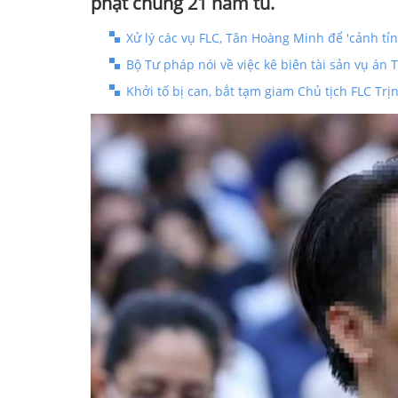
phạt chung 21 năm tù.
Xử lý các vụ FLC, Tân Hoàng Minh để 'cảnh tỉn
Bộ Tư pháp nói về việc kê biên tài sản vụ án
Khởi tố bị can, bắt tạm giam Chủ tịch FLC Tr