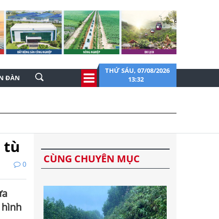
THỨ SÁU, 07/08/2026
ỄN ĐÀN
13:32
 tù
CÙNG CHUYÊN MỤC
0
ừa
 hình