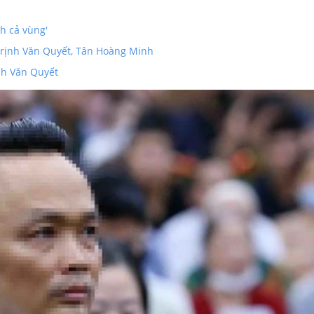
h cả vùng'
 Trịnh Văn Quyết, Tân Hoàng Minh
ịnh Văn Quyết