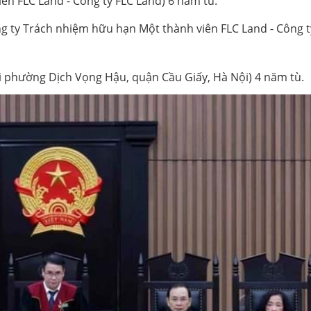
ên FLC Land - Công ty FLC Land) 6 năm tù.
g ty Trách nhiệm hữu hạn Một thành viên FLC Land - Công t
i phường Dịch Vọng Hậu, quận Cầu Giấy, Hà Nội) 4 năm tù.