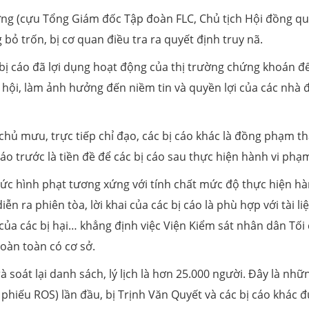
ơng (cựu Tổng Giám đốc Tập đoàn FLC, Chủ tịch Hội đồng q
bỏ trốn, bị cơ quan điều tra ra quyết định truy nã.
 bị cáo đã lợi dụng hoạt động của thị trường chứng khoán đ
 hội, làm ảnh hưởng đến niềm tin và quyền lợi của các nhà 
 chủ mưu, trực tiếp chỉ đạo, các bị cáo khác là đồng phạm 
cáo trước là tiền đề để các bị cáo sau thực hiện hành vi phạm
mức hình phạt tương xứng với tính chất mức độ thực hiện hà
ễn ra phiên tòa, lời khai của các bị cáo là phù hợp với tài liệ
 của các bị hại… khẳng định việc Viện Kiểm sát nhân dân Tối
hoàn toàn có cơ sở.
à soát lại danh sách, lý lịch là hơn 25.000 người. Đây là nhữ
phiếu ROS) lần đầu, bị Trịnh Văn Quyết và các bị cáo khác 