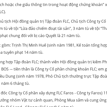
lệch hoặc che giấu thông tin trong hoạt động chứng khoán” x
LC).
ủ tịch Hội đồng quản trị Tập đoàn FLC, Chủ tịch Công ty Cổ
 tù về tội “Lừa đảo chiếm đoạt tài sản”, 3 năm tù về tội “T
hạt chung đối với bị cáo Quyết là 21 năm tù.
hác gồm: Trịnh Thị Minh Huế (sinh năm 1981, Kế toán tổng hợ
òa tuyên phạt 14 năm tù.
ổng hợp Tập đoàn FLC; thành viên Hội đồng quản trị kiêm P
OS -– tiền thân là Công ty Cổ phần chứng khoán FLC; em gá
iều Dung (sinh năm 1978, Phó Chủ tịch thường trực Tập đo
8 năm 6 tháng tù.
đốc Công ty Cổ phần xây dựng FLC Faros - Công ty Faros) 1
rưởng nhóm Vật tư cảnh quan, Phòng Mua sắm và cung ứng