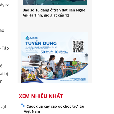
ảy ra
Bão số 10 đang ở trên đất liền Nghệ
An-Hà Tĩnh, gió giật cấp 12
hao
p Tập
hó
i bị
àn
XEM NHIỀU NHẤT
1
 vật
Cuộc đua xây cao ốc chọc trời tại
Việt Nam