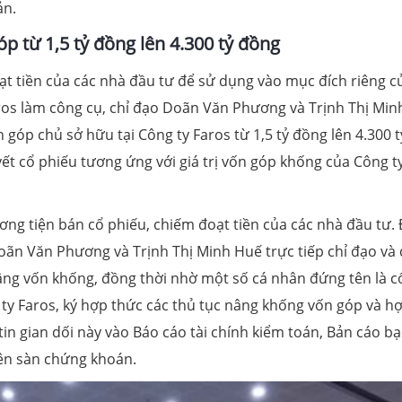
ản.
 từ 1,5 tỷ đồng lên 4.300 tỷ đồng
t tiền của các nhà đầu tư để sử dụng vào mục đích riêng c
ros làm công cụ, chỉ đạo Doãn Văn Phương và Trịnh Thị Min
 góp chủ sở hữu tại Công ty Faros từ 1,5 tỷ đồng lên 4.300 t
ết cổ phiếu tương ứng với giá trị vốn góp khống của Công t
ng tiện bán cổ phiếu, chiếm đoạt tiền của các nhà đầu tư.
oãn Văn Phương và Trịnh Thị Minh Huế trực tiếp chỉ đạo và 
ng vốn khống, đồng thời nhờ một số cá nhân đứng tên là c
y Faros, ký hợp thức các thủ tục nâng khống vốn góp và h
in gian dối này vào Báo cáo tài chính kiểm toán, Bản cáo b
rên sàn chứng khoán.