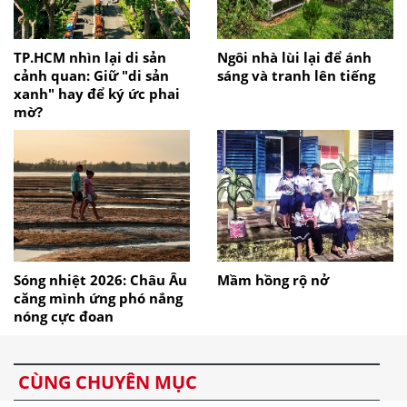
TP.HCM nhìn lại di sản
Ngôi nhà lùi lại để ánh
cảnh quan: Giữ "di sản
sáng và tranh lên tiếng
xanh" hay để ký ức phai
mờ?
Sóng nhiệt 2026: Châu Âu
Mầm hồng rộ nở
căng mình ứng phó nắng
nóng cực đoan
CÙNG CHUYÊN MỤC