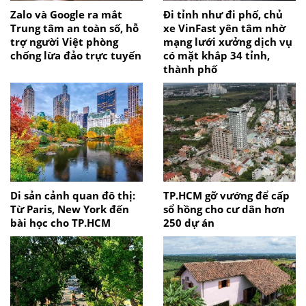
Zalo và Google ra mắt
Đi tỉnh như đi phố, chủ
Trung tâm an toàn số, hỗ
xe VinFast yên tâm nhờ
trợ người Việt phòng
mạng lưới xưởng dịch vụ
chống lừa đảo trực tuyến
có mặt khắp 34 tỉnh,
thành phố
Di sản cảnh quan đô thị:
TP.HCM gỡ vướng để cấp
Từ Paris, New York đến
sổ hồng cho cư dân hơn
bài học cho TP.HCM
250 dự án