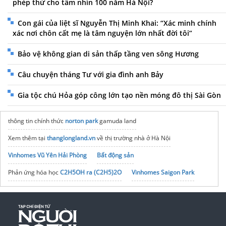
phép thử cho tầm nhìn 100 năm Hà Nội?
Con gái của liệt sĩ Nguyễn Thị Minh Khai: “Xác minh chính
xác nơi chôn cất mẹ là tâm nguyện lớn nhất đời tôi”
Bảo vệ không gian di sản thấp tầng ven sông Hương
Câu chuyện tháng Tư với gia đình anh Bảy
Gia tộc chú Hỏa góp công lớn tạo nền móng đô thị Sài Gòn
thông tin chính thức
norton park
gamuda land
Xem thêm tại
thanglongland.vn
về thị trường nhà ở Hà Nội
Vinhomes Vũ Yên Hải Phòng
Bất động sản
Phản ứng hóa học
C2H5OH ra (C2H5)2O
Vinhomes Saigon Park
Cập nhật
suzuki jimny 2026
tại Việt Nam
noxh K Home Avenue Nhơn Trạch
Tập đoàn Bcons Group