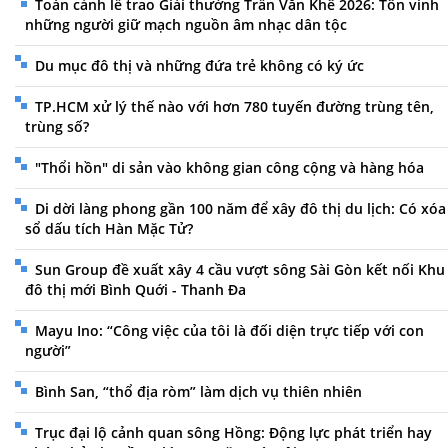
Toàn cảnh lễ trao Giải thưởng Trần Văn Khê 2026: Tôn vinh
những người giữ mạch nguồn âm nhạc dân tộc
Du mục đô thị và những đứa trẻ không có ký ức
TP.HCM xử lý thế nào với hơn 780 tuyến đường trùng tên,
trùng số?
"Thổi hồn" di sản vào không gian công cộng và hàng hóa
Di dời làng phong gần 100 năm để xây đô thị du lịch: Có xóa
sổ dấu tích Hàn Mặc Tử?
Sun Group đề xuất xây 4 cầu vượt sông Sài Gòn kết nối Khu
đô thị mới Bình Quới - Thanh Đa
Mayu Ino: “Công việc của tôi là đối diện trực tiếp với con
người”
Bình San, “thổ địa ròm” làm dịch vụ thiên nhiên
Trục đại lộ cảnh quan sông Hồng: Động lực phát triển hay