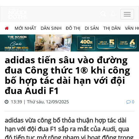
MỚI NHẤT
DÂN SINH
ĐÔ THỊ
DI SẢN
THỊ DÂN
VĂN H
adidas tiến sâu vào đường
đua Công thức 1® khi công
bố hợp tác dài hạn với đội
đua Audi F1
13:39 | Thứ sáu, 12/09/2025
0
adidas vừa công bố thỏa thuận hợp tác dài
hạn với đội đua F1 sắp ra mắt của Audi, qua
đó tiếp tục mở rộng phạm vi hoạt động trong