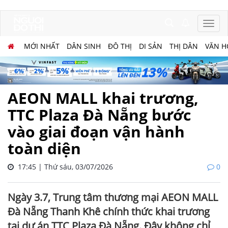
MỚI NHẤT
DÂN SINH
ĐÔ THỊ
DI SẢN
THỊ DÂN
VĂN H
AEON MALL khai trương,
TTC Plaza Đà Nẵng bước
vào giai đoạn vận hành
toàn diện
17:45 | Thứ sáu, 03/07/2026
0
Ngày 3.7, Trung tâm thương mại AEON MALL
Đà Nẵng Thanh Khê chính thức khai trương
tại dự án TTC Plaza Đà Nẵng. Đây không chỉ