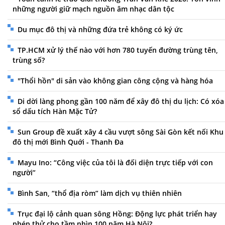
những người giữ mạch nguồn âm nhạc dân tộc
Du mục đô thị và những đứa trẻ không có ký ức
TP.HCM xử lý thế nào với hơn 780 tuyến đường trùng tên,
trùng số?
"Thổi hồn" di sản vào không gian công cộng và hàng hóa
Di dời làng phong gần 100 năm để xây đô thị du lịch: Có xóa
sổ dấu tích Hàn Mặc Tử?
Sun Group đề xuất xây 4 cầu vượt sông Sài Gòn kết nối Khu
đô thị mới Bình Quới - Thanh Đa
Mayu Ino: “Công việc của tôi là đối diện trực tiếp với con
người”
Bình San, “thổ địa ròm” làm dịch vụ thiên nhiên
Trục đại lộ cảnh quan sông Hồng: Động lực phát triển hay
phép thử cho tầm nhìn 100 năm Hà Nội?