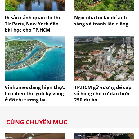
Di sản cảnh quan đô thị:
Ngôi nhà lùi lại để ánh
Từ Paris, New York đến
sáng và tranh lên tiếng
bài học cho TP.HCM
Vinhomes đang hiện thực
TP.HCM gỡ vướng để cấp
hóa điều thế giới kỳ vọng
sổ hồng cho cư dân hơn
ở đô thị tương lai
250 dự án
CÙNG CHUYÊN MỤC