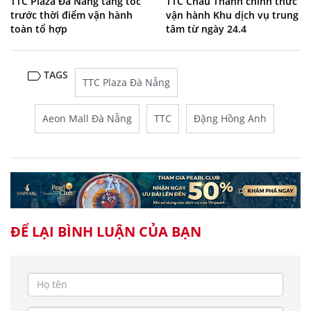
TTC Plaza Đà Nẵng tăng tốc
TTC Châu Thành chính thức
trước thời điểm vận hành
vận hành Khu dịch vụ trung
toàn tổ hợp
tâm từ ngày 24.4
TAGS
TTC Plaza Đà Nẵng
Aeon Mall Đà Nẵng
TTC
Đặng Hồng Anh
ĐỂ LẠI BÌNH LUẬN CỦA BẠN