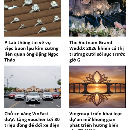
P-Lab thông tin về vụ
The Vietnam Grand
việc buôn lậu kim cương
WeddX 2026 khiến cả thị
liên quan ông Đặng Ngọc
trường cưới sôi sục trước
Thảo
giờ G
Chủ xe xăng VinFast
Vingroup triển khai loạt
được tặng voucher tới 80
dự án mở không gian
triệu đồng để đổi xe điện
phát triển hướng biển