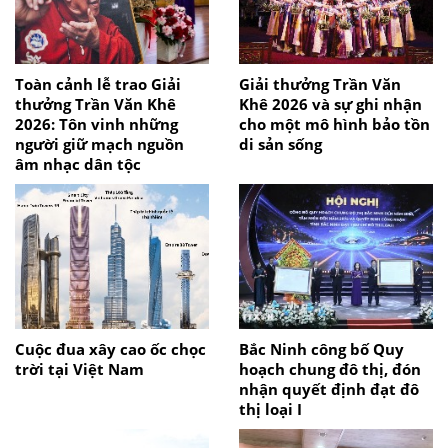
Toàn cảnh lễ trao Giải
Giải thưởng Trần Văn
thưởng Trần Văn Khê
Khê 2026 và sự ghi nhận
2026: Tôn vinh những
cho một mô hình bảo tồn
người giữ mạch nguồn
di sản sống
âm nhạc dân tộc
Cuộc đua xây cao ốc chọc
Bắc Ninh công bố Quy
trời tại Việt Nam
hoạch chung đô thị, đón
nhận quyết định đạt đô
thị loại I