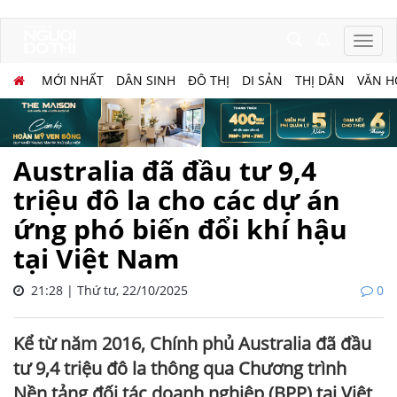
MỚI NHẤT
DÂN SINH
ĐÔ THỊ
DI SẢN
THỊ DÂN
VĂN H
Australia đã đầu tư 9,4
triệu đô la cho các dự án
ứng phó biến đổi khí hậu
tại Việt Nam
21:28 | Thứ tư, 22/10/2025
0
Kể từ năm 2016, Chính phủ Australia đã đầu
tư 9,4 triệu đô la thông qua Chương trình
Nền tảng đối tác doanh nghiệp (BPP) tại Việt