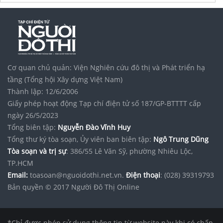
dự án
sun festo town sun group
hạ long
Vinhomes Saigon Park
noxh K Home Avenue Nhơn Trạch
Tập đoàn Bcons Group
Lắp đặt
cửa thép
BẢO HÀNH 5 NĂM!
Báo giá thi công
bê tông áp khuôn
giá rẻ
Cơ quan chủ quản: Viện Nghiên cứu đô thị và Phát triển hạ
học đấu thầu qua mạng tại hà nội
tầng (Tổng hội Xây dựng Việt Nam)
Thành lập: 12/6/2006
Giấy phép hoạt động Tạp chí điện tử số 187/GP-BTTTT cấp
ngày 26/5/2023
Tổng biên tập:
Nguyễn Đào Vĩnh Huy
Tổng thư ký tòa soạn, Ủy viên ban biên tập:
Ngô Trung Dũng
Tòa soạn và trị sự
: 386/55 Lê Văn Sỹ, phường Nhiêu Lộc,
TP.HCM
Email:
toasoan@nguoidothi.net.vn.
Điện thoại
: (028) 39319793
Bản quyền © 2017 Người Đô Thị Online
*Chỉ được phép sử dụng thông tin từ website này khi có chấp