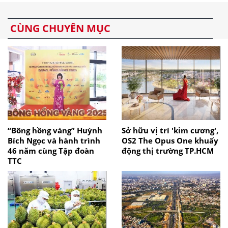
CÙNG CHUYÊN MỤC
“Bông hồng vàng” Huỳnh
Sở hữu vị trí 'kim cương',
Bích Ngọc và hành trình
OS2 The Opus One khuấy
46 năm cùng Tập đoàn
động thị trường TP.HCM
TTC