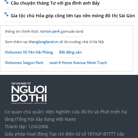
Câu chuyện tháng Tư với gia đình anh Bảy
Gia tộc chú Hỏa góp công lớn tạo nền móng đô thị Sài Gòn
thông tin chính thức
norton park
gamuda land
Xem thêm tại
thanglongland.vn
về thị trường nhà ở Hà Nội
Vinhomes Vũ Yên Hải Phòng
Bất động sản
Vinhomes Saigon Park
noxh K Home Avenue Nhơn Trạch
Tập đoàn Bcons Group
Rút gọn link miễn phí
Short URL
mua tài khoản canva pro
giá rẻ
Chuyển đổi số doanh nghiệp​
Mua
vps việt nam
giá rẻ
Cơ quan chủ quản: Viện Nghiên cứu đô thị và Phát triển hạ
tầng (Tổng hội Xây dựng Việt Nam)
Thành lập: 12/6/2006
Giấy phép hoạt động Tạp chí điện tử số 187/GP-BTTTT cấp