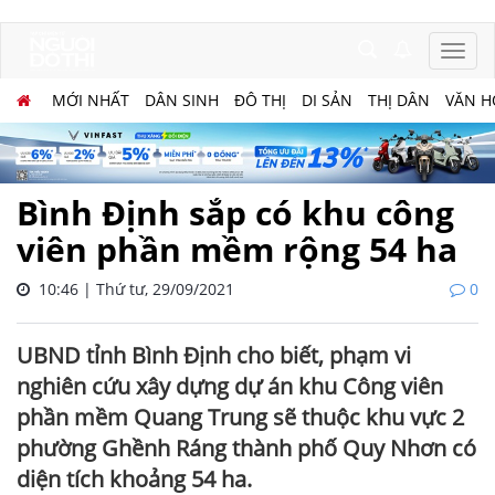
MỚI NHẤT
DÂN SINH
ĐÔ THỊ
DI SẢN
THỊ DÂN
VĂN H
Bình Định sắp có khu công
viên phần mềm rộng 54 ha
10:46 | Thứ tư, 29/09/2021
0
UBND tỉnh Bình Định cho biết, phạm vi
nghiên cứu xây dựng dự án khu Công viên
phần mềm Quang Trung sẽ thuộc khu vực 2
phường Ghềnh Ráng thành phố Quy Nhơn có
diện tích khoảng 54 ha.