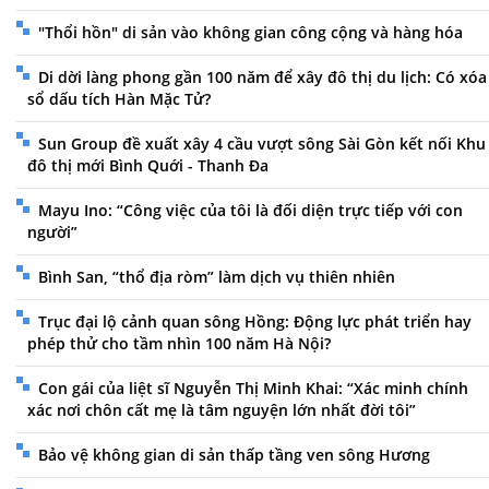
"Thổi hồn" di sản vào không gian công cộng và hàng hóa
Di dời làng phong gần 100 năm để xây đô thị du lịch: Có xóa
sổ dấu tích Hàn Mặc Tử?
Sun Group đề xuất xây 4 cầu vượt sông Sài Gòn kết nối Khu
đô thị mới Bình Quới - Thanh Đa
Mayu Ino: “Công việc của tôi là đối diện trực tiếp với con
người”
Bình San, “thổ địa ròm” làm dịch vụ thiên nhiên
Trục đại lộ cảnh quan sông Hồng: Động lực phát triển hay
phép thử cho tầm nhìn 100 năm Hà Nội?
Con gái của liệt sĩ Nguyễn Thị Minh Khai: “Xác minh chính
xác nơi chôn cất mẹ là tâm nguyện lớn nhất đời tôi”
Bảo vệ không gian di sản thấp tầng ven sông Hương