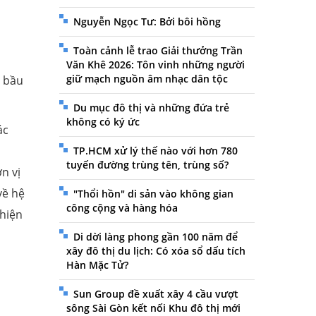
Nguyễn Ngọc Tư: Bởi bôi hồng
Toàn cảnh lễ trao Giải thưởng Trần
Văn Khê 2026: Tôn vinh những người
giữ mạch nguồn âm nhạc dân tộc
à bầu
Du mục đô thị và những đứa trẻ
không có ký ức
ác
TP.HCM xử lý thế nào với hơn 780
tuyến đường trùng tên, trùng số?
n vị
về hệ
"Thổi hồn" di sản vào không gian
công cộng và hàng hóa
 hiện
Di dời làng phong gần 100 năm để
xây đô thị du lịch: Có xóa sổ dấu tích
Hàn Mặc Tử?
Sun Group đề xuất xây 4 cầu vượt
sông Sài Gòn kết nối Khu đô thị mới