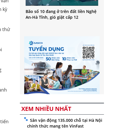
 vấn
m kỳ
Bão số 10 đang ở trên đất liền Nghệ
An-Hà Tĩnh, gió giật cấp 12
n thứ
i
g
hành
XEM NHIỀU NHẤT
Sân vận động 135.000 chỗ tại Hà Nội
 tiến
chính thức mang tên VinFast