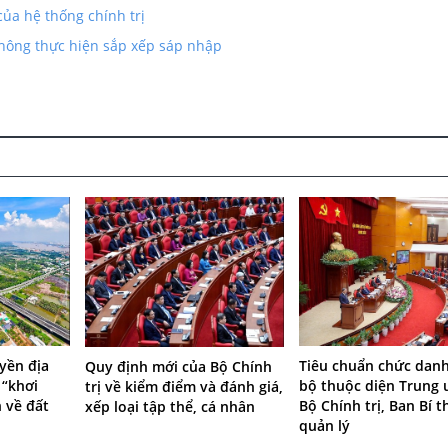
của hệ thống chính trị
không thực hiện sắp xếp sáp nhập
yền địa
Tiêu chuẩn chức dan
Quy định mới của Bộ Chính
 “khơi
bộ thuộc diện Trung 
trị về kiểm điểm và đánh giá,
 về đất
Bộ Chính trị, Ban Bí t
xếp loại tập thể, cá nhân
quản lý