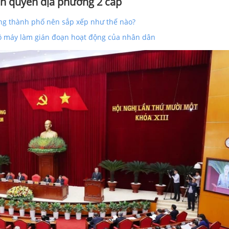
nh quyền địa phương 2 cấp
ong thành phố nên sắp xếp như thế nào?
bộ máy làm gián đoạn hoạt động của nhân dân