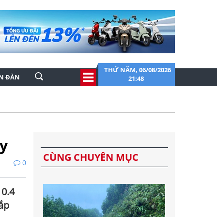
THỨ NĂM, 06/08/2026
ỄN ĐÀN
21:48
áy
CÙNG CHUYÊN MỤC
0
10.4
sắp