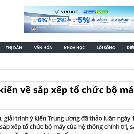
THỊ DÂN
VĂN HÓA
KHOA HỌC
LỐI SỐNG
DI
 kiến về sắp xếp tổ chức bộ m
u, giải trình ý kiến Trung ương đã thảo luận ngày 
c sắp xếp tổ chức bộ máy của hệ thống chính trị, 