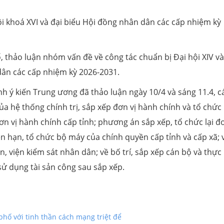
 khoá XVI và đại biểu Hội đồng nhân dân các cấp nhiệm kỳ
ổ, thảo luận nhóm vấn đề về công tác chuẩn bị Đại hội XIV v
dân các cấp nhiệm kỳ 2026-2031.
rình ý kiến Trung ương đã thảo luận ngày 10/4 và sáng 11.4, c
ủa hệ thống chính trị, sắp xếp đơn vị hành chính và tổ chức
n vị hành chính cấp tỉnh; phương án sắp xếp, tổ chức lại đơ
n hạn, tổ chức bộ máy của chính quyền cấp tỉnh và cấp xã; 
, viện kiểm sát nhân dân; về bố trí, sắp xếp cán bộ và thực
 sử dụng tài sản công sau sắp xếp.
phố với tinh thần cách mạng triệt để