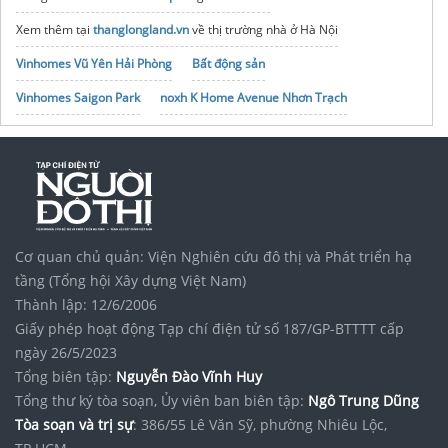
Xem thêm tại
thanglongland.vn
về thị trường nhà ở Hà Nội
Vinhomes Vũ Yên Hải Phòng
Bất động sản
Vinhomes Saigon Park
noxh K Home Avenue Nhơn Trạch
Tập đoàn Bcons Group
Phim cách nhiệt ô tô
AKAuto
Cơ quan chủ quản: Viện Nghiên cứu đô thị và Phát triển hạ
tầng (Tổng hội Xây dựng Việt Nam)
Thành lập: 12/6/2006
Giấy phép hoạt động Tạp chí điện tử số 187/GP-BTTTT cấp
ngày 26/5/2023
Tổng biên tập:
Nguyễn Đào Vĩnh Huy
Tổng thư ký tòa soạn, Ủy viên ban biên tập:
Ngô Trung Dũng
Tòa soạn và trị sự
: 386/55 Lê Văn Sỹ, phường Nhiêu Lộc,