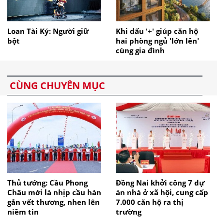
Loan Tài Ký: Người giữ
Khi dấu '+' giúp căn hộ
bột
hai phòng ngủ 'lớn lên'
cùng gia đình
CÙNG CHUYÊN MỤC
Thủ tướng: Cầu Phong
Đồng Nai khởi công 7 dự
Châu mới là nhịp cầu hàn
án nhà ở xã hội, cung cấp
gắn vết thương, nhen lên
7.000 căn hộ ra thị
niềm tin
trường