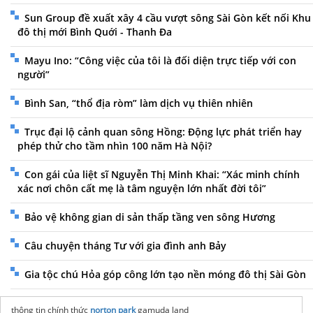
Sun Group đề xuất xây 4 cầu vượt sông Sài Gòn kết nối Khu
đô thị mới Bình Quới - Thanh Đa
Mayu Ino: “Công việc của tôi là đối diện trực tiếp với con
người”
Bình San, “thổ địa ròm” làm dịch vụ thiên nhiên
Trục đại lộ cảnh quan sông Hồng: Động lực phát triển hay
phép thử cho tầm nhìn 100 năm Hà Nội?
Con gái của liệt sĩ Nguyễn Thị Minh Khai: “Xác minh chính
xác nơi chôn cất mẹ là tâm nguyện lớn nhất đời tôi”
Bảo vệ không gian di sản thấp tầng ven sông Hương
Câu chuyện tháng Tư với gia đình anh Bảy
Gia tộc chú Hỏa góp công lớn tạo nền móng đô thị Sài Gòn
thông tin chính thức
norton park
gamuda land