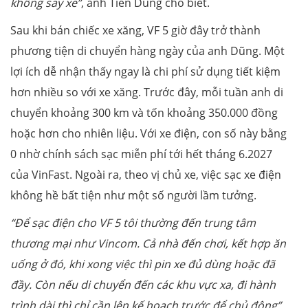
không say xe”
, anh Tiến Dũng cho biết.
Sau khi bán chiếc xe xăng, VF 5 giờ đây trở thành
phương tiện di chuyển hàng ngày của anh Dũng. Một
lợi ích dễ nhận thấy ngay là chi phí sử dụng tiết kiệm
hơn nhiều so với xe xăng. Trước đây, mỗi tuần anh di
chuyển khoảng 300 km và tốn khoảng 350.000 đồng
hoặc hơn cho nhiên liệu. Với xe điện, con số này bằng
0 nhờ chính sách sạc miễn phí tới hết tháng 6.2027
của VinFast. Ngoài ra, theo vị chủ xe, việc sạc xe điện
không hề bất tiện như một số người lầm tưởng.
“Để sạc điện cho VF 5 tôi thường đến trung tâm
thương mại như Vincom. Cả nhà đến chơi, kết hợp ăn
uống ở đó, khi xong việc thì pin xe đủ dùng hoặc đã
đầy. Còn nếu di chuyển đến các khu vực xa, đi hành
trình dài thì chỉ
cần lên kế hoạch trước để chủ động”
,