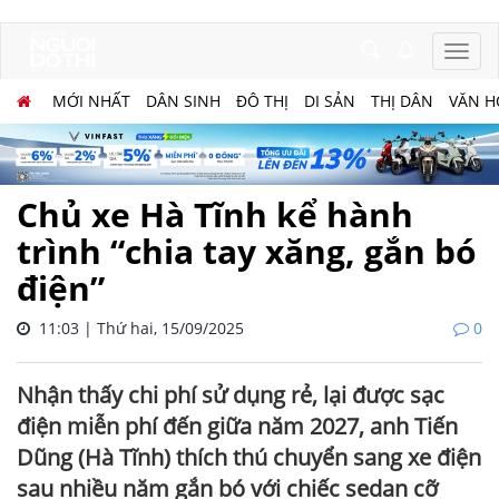
MỚI NHẤT
DÂN SINH
ĐÔ THỊ
DI SẢN
THỊ DÂN
VĂN H
Chủ xe Hà Tĩnh kể hành
trình “chia tay xăng, gắn bó
điện”
11:03 | Thứ hai, 15/09/2025
0
Nhận thấy chi phí sử dụng rẻ, lại được sạc
điện miễn phí đến giữa năm 2027, anh Tiến
Dũng (Hà Tĩnh) thích thú chuyển sang xe điện
sau nhiều năm gắn bó với chiếc sedan cỡ