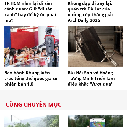
TP.HCM nhìn lại di sản
Không đập đi xây lại:
cảnh quan: Giữ "di sản
quán trà Đà Lạt của
xanh" hay để ký ức phai
xưởng xép thắng giải
mờ?
ArchDaily 2026
Ban hành Khung kiến
Bùi Hải Sơn và Hoàng
trúc tổng thể quốc gia số
Tường Minh triển lãm
phiên bản 1.0
điêu khắc 'Vượt qua'
CÙNG CHUYÊN MỤC