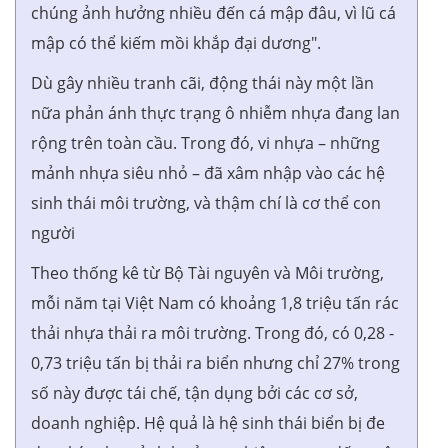
chúng ảnh hưởng nhiều đến cá mập đâu, vì lũ cá
mập có thể kiếm mồi khắp đại dương".
Dù gây nhiều tranh cãi, động thái này một lần
nữa phản ánh thực trạng ô nhiễm nhựa đang lan
rộng trên toàn cầu. Trong đó, vi nhựa – những
mảnh nhựa siêu nhỏ – đã xâm nhập vào các hệ
sinh thái môi trường, và thậm chí là cơ thể con
người
Theo thống kê từ Bộ Tài nguyên và Môi trường,
mỗi năm tại Việt Nam có khoảng 1,8 triệu tấn rác
thải nhựa thải ra môi trường. Trong đó, có 0,28 -
0,73 triệu tấn bị thải ra biển nhưng chỉ 27% trong
số này được tái chế, tận dụng bởi các cơ sở,
doanh nghiệp. Hệ quả là hệ sinh thái biển bị đe