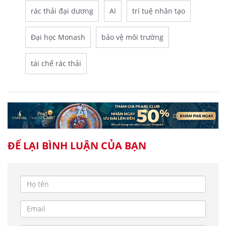
rác thải đại dương
AI
trí tuệ nhân tạo
Đại học Monash
bảo vệ môi trường
tái chế rác thải
ĐỂ LẠI BÌNH LUẬN CỦA BẠN