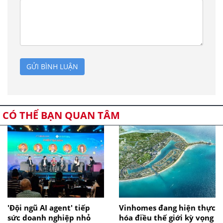
GỬI BÌNH LUẬN
CÓ THỂ BẠN QUAN TÂM
'Đội ngũ AI agent' tiếp
Vinhomes đang hiện thực
sức doanh nghiệp nhỏ
hóa điều thế giới kỳ vọng