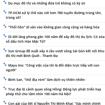
Du mục đô thị và những đứa trẻ không có ký ức
TP.HCM xử lý thế nào với hơn 780 tuyến đường trùng tên,
trùng số?
"Thổi hồn" di sản vào không gian công cộng và hàng hóa
Di dời làng phong gần 100 năm để xây đô thị du lịch: Có xóa
sổ dấu tích Hàn Mặc Tử?
Sun Group đề xuất xây 4 cầu vượt sông Sài Gòn kết nối Khu
đô thị mới Bình Quới - Thanh Đa
Mayu Ino: “Công việc của tôi là đối diện trực tiếp với con
người”
Bình San, “thổ địa ròm” làm dịch vụ thiên nhiên
Trục đại lộ cảnh quan sông Hồng: Động lực phát triển hay
phép thử cho tầm nhìn 100 năm Hà Nội?
Con gái của liệt sĩ Nguyễn Thị Minh Khai: “Xác minh chính