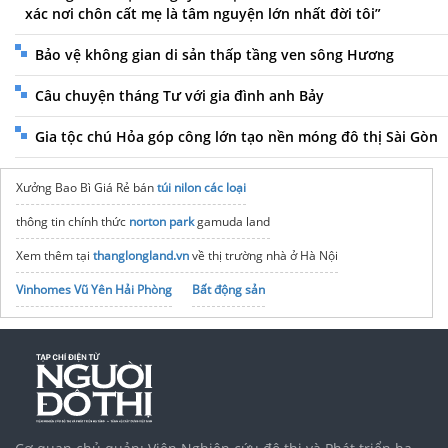
xác nơi chôn cất mẹ là tâm nguyện lớn nhất đời tôi”
Bảo vệ không gian di sản thấp tầng ven sông Hương
Câu chuyện tháng Tư với gia đình anh Bảy
Gia tộc chú Hỏa góp công lớn tạo nền móng đô thị Sài Gòn
Xưởng Bao Bì Giá Rẻ bán
túi nilon các loại
thông tin chính thức
norton park
gamuda land
Xem thêm tại
thanglongland.vn
về thị trường nhà ở Hà Nội
Vinhomes Vũ Yên Hải Phòng
Bất động sản
Vinhomes Saigon Park
Mua
Nhựa công nghiệp
TPHCM
noxh K Home Avenue Nhơn Trạch
Tập đoàn Bcons Group