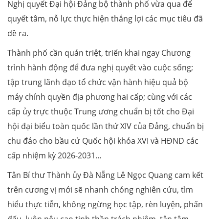
Nghị quyết Đại hội Đảng bộ thành phố vừa qua để
quyết tâm, nỗ lực thực hiện thắng lợi các mục tiêu đã
đề ra.
Thành phố cần quán triệt, triển khai ngay Chương
trình hành động để đưa nghị quyết vào cuộc sống;
tập trung lãnh đạo tổ chức vận hành hiệu quả bộ
máy chính quyền địa phương hai cấp; cùng với các
cấp ủy trực thuộc Trung ương chuẩn bị tốt cho Đại
hội đại biểu toàn quốc lần thứ XIV của Đảng, chuẩn bị
chu đáo cho bầu cử Quốc hội khóa XVI và HĐND các
cấp nhiệm kỳ 2026-2031…
Tân Bí thư Thành ủy Đà Nẵng Lê Ngọc Quang cam kết
trên cương vị mới sẽ nhanh chóng nghiên cứu, tìm
hiểu thực tiễn, không ngừng học tập, rèn luyện, phấn
đấu, luôn nêu cao tinh thần trách nhiệm, tận tâm,