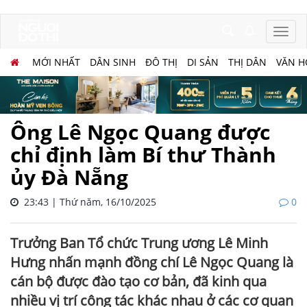
MỚI NHẤT
DÂN SINH
ĐÔ THỊ
DI SẢN
THỊ DÂN
VĂN H
Ông Lê Ngọc Quang được
chỉ định làm Bí thư Thành
ủy Đà Nẵng
23:43 | Thứ năm, 16/10/2025
0
Trưởng Ban Tổ chức Trung ương Lê Minh
Hưng nhấn mạnh đồng chí Lê Ngọc Quang là
cán bộ được đào tạo cơ bản, đã kinh qua
nhiều vị trí công tác khác nhau ở các cơ quan