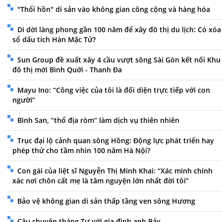
"Thổi hồn" di sản vào không gian công cộng và hàng hóa
Di dời làng phong gần 100 năm để xây đô thị du lịch: Có xóa
sổ dấu tích Hàn Mặc Tử?
Sun Group đề xuất xây 4 cầu vượt sông Sài Gòn kết nối Khu
đô thị mới Bình Quới - Thanh Đa
Mayu Ino: “Công việc của tôi là đối diện trực tiếp với con
người”
Bình San, “thổ địa ròm” làm dịch vụ thiên nhiên
Trục đại lộ cảnh quan sông Hồng: Động lực phát triển hay
phép thử cho tầm nhìn 100 năm Hà Nội?
Con gái của liệt sĩ Nguyễn Thị Minh Khai: “Xác minh chính
xác nơi chôn cất mẹ là tâm nguyện lớn nhất đời tôi”
Bảo vệ không gian di sản thấp tầng ven sông Hương
Câu chuyện tháng Tư với gia đình anh Bảy