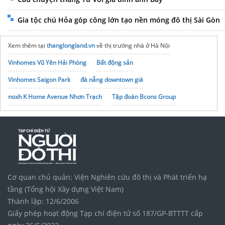
Gia tộc chú Hỏa góp công lớn tạo nền móng đô thị Sài Gòn
Xem thêm tại
thanglongland.vn
về thị trường nhà ở Hà Nội
Vinhomes Vũ Yên Hải Phòng
Bất động sản
Vinhomes Saigon Park
đà nẵng downtown giá
noxh K Home Avenue Nhơn Trạch
Tập đoàn Bcons Group
Cơ quan chủ quản: Viện Nghiên cứu đô thị và Phát triển hạ
tầng (Tổng hội Xây dựng Việt Nam)
Thành lập: 12/6/2006
Giấy phép hoạt động Tạp chí điện tử số 187/GP-BTTTT cấp