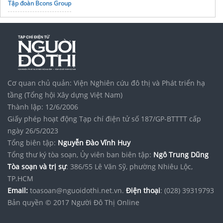
Tập đoàn Bcons Group
Cơ quan chủ quản: Viện Nghiên cứu đô thị và Phát triển hạ
tầng (Tổng hội Xây dựng Việt Nam)
Thành lập: 12/6/2006
Giấy phép hoạt động Tạp chí điện tử số 187/GP-BTTTT cấp
ngày 26/5/2023
Tổng biên tập:
Nguyễn Đào Vĩnh Huy
Tổng thư ký tòa soạn, Ủy viên ban biên tập:
Ngô Trung Dũng
Tòa soạn và trị sự
: 386/55 Lê Văn Sỹ, phường Nhiêu Lộc,
TP.HCM
Email:
toasoan@nguoidothi.net.vn.
Điện thoại
: (028) 39319793
Bản quyền © 2017 Người Đô Thị Online