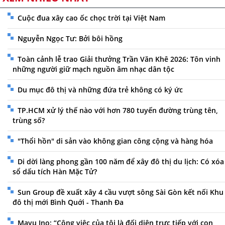
Cuộc đua xây cao ốc chọc trời tại Việt Nam
Nguyễn Ngọc Tư: Bởi bôi hồng
Toàn cảnh lễ trao Giải thưởng Trần Văn Khê 2026: Tôn vinh
những người giữ mạch nguồn âm nhạc dân tộc
Du mục đô thị và những đứa trẻ không có ký ức
TP.HCM xử lý thế nào với hơn 780 tuyến đường trùng tên,
trùng số?
"Thổi hồn" di sản vào không gian công cộng và hàng hóa
Di dời làng phong gần 100 năm để xây đô thị du lịch: Có xóa
sổ dấu tích Hàn Mặc Tử?
Sun Group đề xuất xây 4 cầu vượt sông Sài Gòn kết nối Khu
đô thị mới Bình Quới - Thanh Đa
Mayu Ino: “Công việc của tôi là đối diện trực tiếp với con