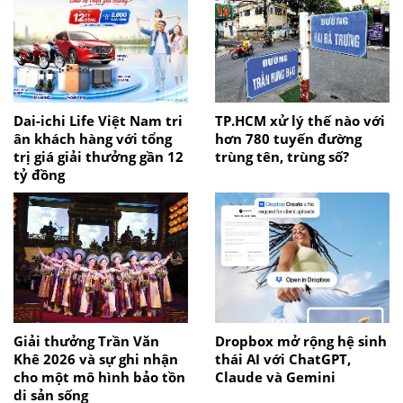
Dai-ichi Life Việt Nam tri
TP.HCM xử lý thế nào với
ân khách hàng với tổng
hơn 780 tuyến đường
trị giá giải thưởng gần 12
trùng tên, trùng số?
tỷ đồng
Giải thưởng Trần Văn
Dropbox mở rộng hệ sinh
Khê 2026 và sự ghi nhận
thái AI với ChatGPT,
cho một mô hình bảo tồn
Claude và Gemini
di sản sống