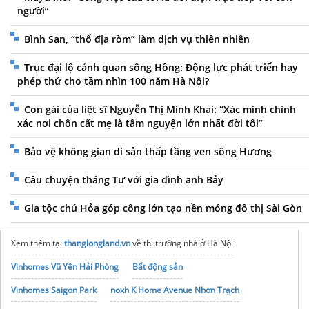
người”
Bình San, “thổ địa ròm” làm dịch vụ thiên nhiên
Trục đại lộ cảnh quan sông Hồng: Động lực phát triển hay
phép thử cho tầm nhìn 100 năm Hà Nội?
Con gái của liệt sĩ Nguyễn Thị Minh Khai: “Xác minh chính
xác nơi chôn cất mẹ là tâm nguyện lớn nhất đời tôi”
Bảo vệ không gian di sản thấp tầng ven sông Hương
Câu chuyện tháng Tư với gia đình anh Bảy
Gia tộc chú Hỏa góp công lớn tạo nền móng đô thị Sài Gòn
Xem thêm tại
thanglongland.vn
về thị trường nhà ở Hà Nội
Vinhomes Vũ Yên Hải Phòng
Bất động sản
Vinhomes Saigon Park
noxh K Home Avenue Nhơn Trạch