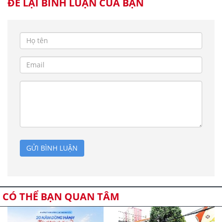
ĐỂ LẠI BÌNH LUẬN CỦA BẠN
GỬI BÌNH LUẬN
CÓ THỂ BẠN QUAN TÂM