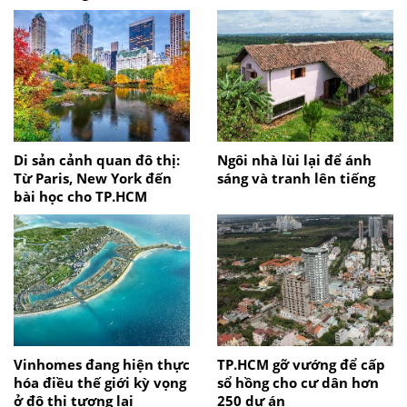
Di sản cảnh quan đô thị:
Ngôi nhà lùi lại để ánh
Từ Paris, New York đến
sáng và tranh lên tiếng
bài học cho TP.HCM
Vinhomes đang hiện thực
TP.HCM gỡ vướng để cấp
hóa điều thế giới kỳ vọng
sổ hồng cho cư dân hơn
ở đô thị tương lai
250 dự án