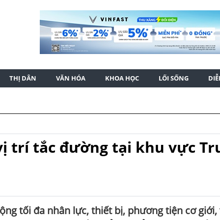
THỊ DÂN
VĂN HÓA
KHOA HỌC
LỐI SỐNG
DI
ị trí tắc đường tại khu vực T
g tối đa nhân lực, thiết bị, phương tiện cơ giới, 