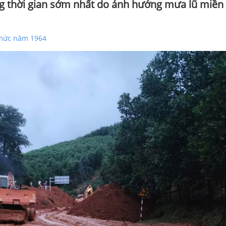
ng thời gian sớm nhất do ảnh hưởng mưa lũ miền
t mức năm 1964