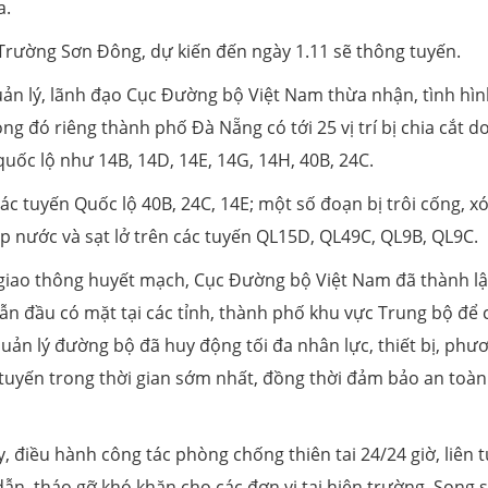
a.
Trường Sơn Đông, dự kiến đến ngày 1.11 sẽ thông tuyến.
ản lý, lãnh đạo Cục Đường bộ Việt Nam thừa nhận, tình hì
g đó riêng thành phố Đà Nẵng có tới 25 vị trí bị chia cắt d
quốc lộ như 14B, 14D, 14E, 14G, 14H, 40B, 24C.
các tuyến Quốc lộ 40B, 24C, 14E; một số đoạn bị trôi cống, x
gập nước và sạt lở trên các tuyến QL15D, QL49C, QL9B, QL9C.
n giao thông huyết mạch, Cục Đường bộ Việt Nam đã thành l
ẫn đầu có mặt tại các tỉnh, thành phố khu vực Trung bộ để 
uản lý đường bộ đã huy động tối đa nhân lực, thiết bị, phư
g tuyến trong thời gian sớm nhất, đồng thời đảm bảo an toàn
, điều hành công tác phòng chống thiên tai 24/24 giờ, liên t
ẫn, tháo gỡ khó khăn cho các đơn vị tại hiện trường. Song 