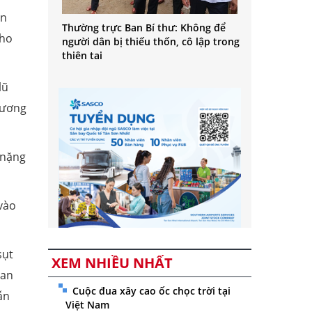
ển
Thường trực Ban Bí thư: Không để
cho
người dân bị thiếu thốn, cô lập trong
thiên tai
lũ
g ương
 nặng
 vào
sụt
XEM NHIỀU NHẤT
oan
Cuộc đua xây cao ốc chọc trời tại
ẫn
Việt Nam