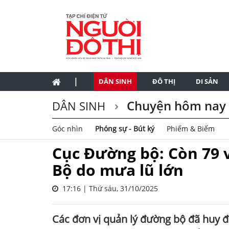
|
DÂN SINH
ĐÔ THỊ
DI SẢN
Chuyện hôm nay
DÂN SINH
Góc nhìn
Phóng sự - Bút ký
Phiếm & Biếm
Cục Đường bộ: Còn 79 v
Bộ do mưa lũ lớn
17:16 | Thứ sáu, 31/10/2025
Các đơn vị quản lý đường bộ đã huy độn