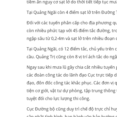
tiềm ẩn nguy cơ sạt lở do thời tiết tiếp tục mư
Tại Quảng Ngãi còn 4 điểm sạt lở trên Đường 
Đối với các tuyến phân cấp cho địa phương qu
còn nhiều phức tạp với 45 điểm tắc đường, tron
ngập sâu từ 0,2-4m và sạt lở trên nhiều đoạn 
Tại Quảng Ngãi, có 12 điểm tắc, chủ yếu trên 
cầu. Quảng Trị cũng còn 8 vị trí ách tắc do n
Ngay sau khi mưa lũ gây chia cắt nhiều tuyế
các đoàn công tác do lãnh đạo Cục trực tiếp d
đạo, đôn đốc công tác khắc phục. Các đơn vị q
tiện cơ giới, vật tư dự phòng, tập trung thôn
tuyệt đối cho lực lượng thi công.
Cục Đường bộ cũng duy trì chế độ trực chỉ huy
cập nhật tình hình, ban hành văn bản hướng d