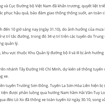
ng và Cục Đường bộ Việt Nam đã khẩn trương, quyết liệt tri
ắc phục hậu quả, bảo đảm giao thông thông suốt, an toàn 
h đến 10 giờ sáng nay (ngày 31.10), do ảnh hưởng của mưa 
 vị trí tắc đường, trong đó 34 vị trí trên các tuyến do Trun
ng quản lý.
, khu vực thuộc Khu Quản lý đường bộ II và III bị ảnh hưởng
lở trên nhánh Tây Đường Hồ Chí Minh, dự kiến sẽ thông tuyến
g xe.
trên tuyến Trường Sơn Đông. Tuyến La Sơn-Hòa Liên hiện bị 
ng tiện được phân luồng qua hướng Nam hầm Hải Vân-Tuy L
ua đèo Lò Xo đã thông xe toàn tuyến từ ngày 30.10, song v