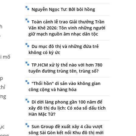
Nguyễn Ngọc Tư: Bởi bôi hồng
Toàn cảnh lễ trao Giải thưởng Trần
nh
Văn Khê 2026: Tôn vinh những người
giữ mạch nguồn âm nhạc dân tộc
o
Du mục đô thị và những đứa trẻ
không có ký ức
ói mố
TP.HCM xử lý thế nào với hơn 780
tuyến đường trùng tên, trùng số?
ập
"Thổi hồn" di sản vào không gian
chỉ
công cộng và hàng hóa
ơng
Di dời làng phong gần 100 năm để
xây đô thị du lịch: Có xóa sổ dấu tích
Hàn Mặc Tử?
ục
Sun Group đề xuất xây 4 cầu vượt
sông Sài Gòn kết nối Khu đô thị mới
song