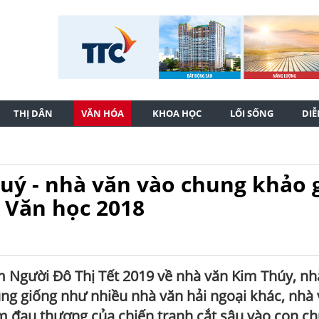
THỊ DÂN
VĂN HÓA
KHOA HỌC
LỐI SỐNG
DI
huý - nhà văn vào chung khảo g
 Văn học 2018
ẩm Người Đô Thị Tết 2019 về nhà văn Kim Thúy, nh
g giống như nhiều nhà văn hải ngoại khác, nhà
m đau thương của chiến tranh cắt sâu vào con c