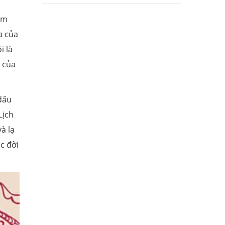
hấm
ĩa của
i là
i của
 dấu
Lịch
à lạ
ộc đời