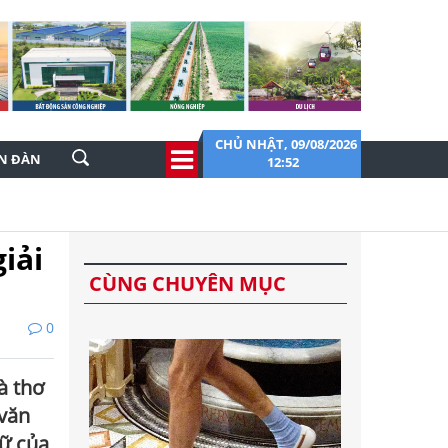
CHỦ NHẬT, 09/08/2026
ỄN ĐÀN
12:52
iải
CÙNG CHUYÊN MỤC
0
à thơ
 văn
hữ của