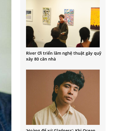
River Ơi triển lãm nghệ thuật gây quỹ
xây 80 căn nhà
‘Hoàng đế xứ Gladness’: Khi Ocean