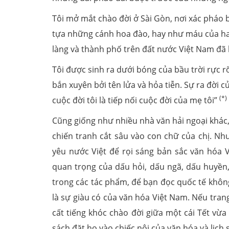
Tôi mở mắt chào đời ở Sài Gòn, nơi xác phá
tựa những cánh hoa đào, hay như máu của hai
làng và thành phố trên đất nước Việt Nam đã b
Tôi được sinh ra dưới bóng của bầu trời rực
bắn xuyên bởi tên lửa và hỏa tiễn. Sự ra đời 
(*)
cuộc đời tôi là tiếp nối cuộc đời của mẹ tôi”
Cũng giống như nhiều nhà văn hải ngoại khác
chiến tranh cắt sâu vào con chữ của chị. Như
yêu nước Việt để rọi sáng bản sắc văn hóa 
quan trọng của dấu hỏi, dấu ngã, dấu huyền, 
trong các tác phẩm, để bạn đọc quốc tế khôn
là sự giàu có của văn hóa Việt Nam. Nếu tra
cất tiếng khóc chào đời giữa một cái Tết vừa
sách đặt họ vào chiếc nôi của văn hóa và lịch 