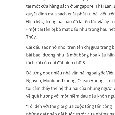
tại một cửa hàng sách ở Singapore, Thái Lan,
quyết định mua sách xuất phát từ bài viết trê
Điều kỳ lạ trong bài báo đó là tên tác giả ấy 
- một cái tên bị bỏ mất dấu như trong hầu hết
Thúy.
Cái dấu sắc nhỏ nhoi trên tên chị giữa trang 
bài báo, dường như là một bông hoa kiêu hãnh
tách rời của dải đất hình chữ S.
Đã từng đọc nhiều nhà văn hải ngoại gốc Việt 
Nguyen, Monique Truong, Ocean Vuong... tôi đ
tôi cảm thấy thế hệ thứ hai của những người Vi
về quê hương với một niềm đau đáu khôn nguôi
“Tôi đến với thế giới giữa cuộc tổng tấn công
những dải pháo dài buộc trước cửa những ngô