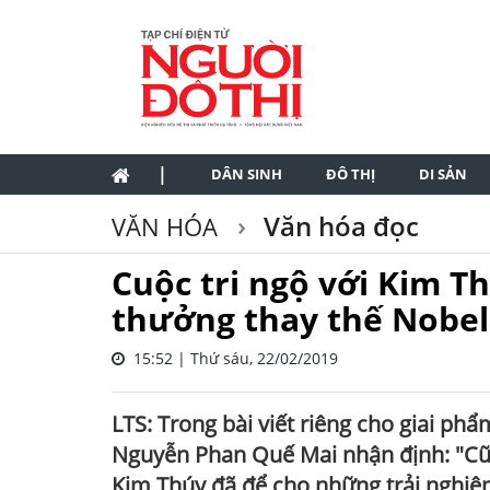
|
DÂN SINH
ĐÔ THỊ
DI SẢN
Văn hóa đọc
VĂN HÓA
Cuộc tri ngộ với Kim T
thưởng thay thế Nobel
15:52 | Thứ sáu, 22/02/2019
LTS: Trong bài viết riêng cho giai ph
Nguyễn Phan Quế Mai nhận định: "Cũn
Kim Thúy đã để cho những trải nghiệ