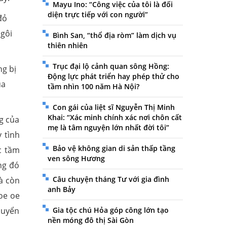
Mayu Ino: “Công việc của tôi là đối
diện trực tiếp với con người”
đỏ
ngôi
Bình San, “thổ địa ròm” làm dịch vụ
thiên nhiên
Trục đại lộ cảnh quan sông Hồng:
ng bị
Động lực phát triển hay phép thử cho
ủa
tầm nhìn 100 năm Hà Nội?
Con gái của liệt sĩ Nguyễn Thị Minh
Khai: “Xác minh chính xác nơi chôn cất
g của
mẹ là tâm nguyện lớn nhất đời tôi”
 tình
Bảo vệ không gian di sản thấp tầng
c tầm
ven sông Hương
ng đó
Câu chuyện tháng Tư với gia đình
à còn
anh Bảy
oe oe
quyển
Gia tộc chú Hỏa góp công lớn tạo
nền móng đô thị Sài Gòn