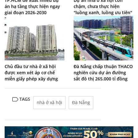
TP.HCM đề xuất nhiều dự
Dự án nhà ở xã hội còn
án hạ tầng thực hiện ngay
chậm, chưa thực hiện
giai đoạn 2026-2030
"luồng xanh, luồng ưu tiên"
Chủ đầu tư nhà ở xã hội
Đà Nẵng chấp thuận THACO
được xem xét áp cơ chế
nghiên cứu dự án đường
miễn giấy phép xây dựng
sắt đô thị 265.000 tỉ đồng
TAGS
nhà ở xã hội
Đà Nẵng