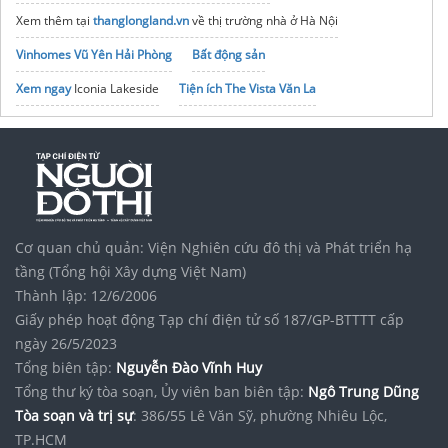
Xem thêm tại
thanglongland.vn
về thị trường nhà ở Hà Nội
Vinhomes Vũ Yên Hải Phòng
Bất động sản
Xem ngay
Iconia Lakeside
Tiện ích The Vista Văn La
Celadon City Tân Phú
Khu đô thị
Vinhomes Olympic
Ngọc Hồi, Hà Nội
Căn hộ MIK Cần Giờ
xưởng sản Xuất
rèm ngoài trời
chất lượng
Tập đoàn Bcons Group
noxh K Home Avenue Nhơn Trạch
Cơ quan chủ quản: Viện Nghiên cứu đô thị và Phát triển hạ
Vinhomes Saigon Park
tầng (Tổng hội Xây dựng Việt Nam)
Thành lập: 12/6/2006
Giấy phép hoạt động Tạp chí điện tử số 187/GP-BTTTT cấp
ngày 26/5/2023
Tổng biên tập:
Nguyễn Đào Vĩnh Huy
Tổng thư ký tòa soạn, Ủy viên ban biên tập:
Ngô Trung Dũng
Tòa soạn và trị sự
: 386/55 Lê Văn Sỹ, phường Nhiêu Lộc,
TP.HCM