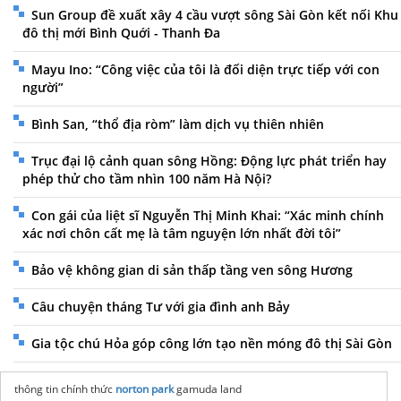
Sun Group đề xuất xây 4 cầu vượt sông Sài Gòn kết nối Khu
đô thị mới Bình Quới - Thanh Đa
Mayu Ino: “Công việc của tôi là đối diện trực tiếp với con
người”
Bình San, “thổ địa ròm” làm dịch vụ thiên nhiên
Trục đại lộ cảnh quan sông Hồng: Động lực phát triển hay
phép thử cho tầm nhìn 100 năm Hà Nội?
Con gái của liệt sĩ Nguyễn Thị Minh Khai: “Xác minh chính
xác nơi chôn cất mẹ là tâm nguyện lớn nhất đời tôi”
Bảo vệ không gian di sản thấp tầng ven sông Hương
Câu chuyện tháng Tư với gia đình anh Bảy
Gia tộc chú Hỏa góp công lớn tạo nền móng đô thị Sài Gòn
thông tin chính thức
norton park
gamuda land