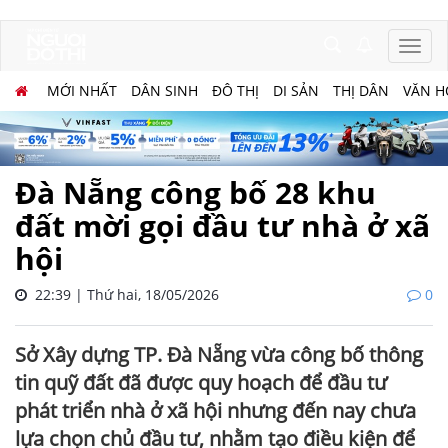
MỚI NHẤT
DÂN SINH
ĐÔ THỊ
DI SẢN
THỊ DÂN
VĂN H
Đà Nẵng công bố 28 khu
đất mời gọi đầu tư nhà ở xã
hội
22:39 | Thứ hai, 18/05/2026
0
Sở Xây dựng TP. Đà Nẵng vừa công bố thông
tin quỹ đất đã được quy hoạch để đầu tư
phát triển nhà ở xã hội nhưng đến nay chưa
lựa chọn chủ đầu tư, nhằm tạo điều kiện để