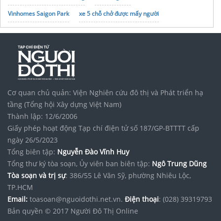
Vinhomes Saigon Park
xe 5 chỗ chở được mấy người
noxh K Home Avenue Nhơn Trạch
Tập đoàn Bcons Group
Xe đạp trẻ em 3 5 tuổi
Xe đạp trợ lực
Xe đạp trợ lực điện
phoenix 999
Cơ quan chủ quản: Viện Nghiên cứu đô thị và Phát triển hạ
tầng (Tổng hội Xây dựng Việt Nam)
Thành lập: 12/6/2006
Giấy phép hoạt động Tạp chí điện tử số 187/GP-BTTTT cấp
ngày 26/5/2023
Tổng biên tập:
Nguyễn Đào Vĩnh Huy
Tổng thư ký tòa soạn, Ủy viên ban biên tập:
Ngô Trung Dũng
Tòa soạn và trị sự
: 386/55 Lê Văn Sỹ, phường Nhiêu Lộc,
TP.HCM
Email:
toasoan@nguoidothi.net.vn.
Điện thoại
: (028) 39319793
Bản quyền © 2017 Người Đô Thị Online