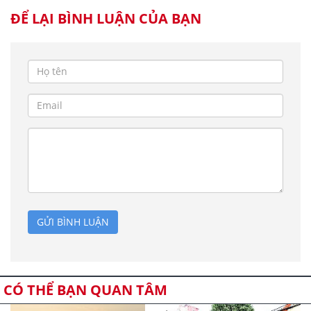
ĐỂ LẠI BÌNH LUẬN CỦA BẠN
GỬI BÌNH LUẬN
CÓ THỂ BẠN QUAN TÂM