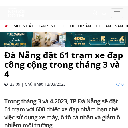
MỚI NHẤT
DÂN SINH
ĐÔ THỊ
DI SẢN
THỊ DÂN
VĂN H
Đà Nẵng đặt 61 trạm xe đạp
công cộng trong tháng 3 và
4
23:09 | Chủ nhật, 12/03/2023
0
Trong tháng 3 và 4.2023, TP.Đà Nẵng sẽ đặt
61 trạm với 600 chiếc xe đạp nhằm hạn chế
việc sử dụng xe máy, ô tô cá nhân và giảm ô
nhiễm môi trường.