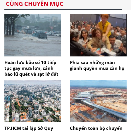
CÙNG CHUYÊN MỤC
Hoàn lưu bão số 10 tiếp
Phía sau những màn
tục gây mưa lớn, cảnh
giành quyền mua căn hộ
báo lũ quét và sạt lở đất
TP.HCM tái lập Sở Quy
Chuyển toàn bộ chuyến