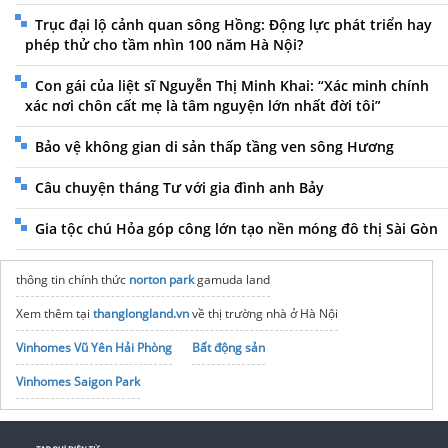
Trục đại lộ cảnh quan sông Hồng: Động lực phát triển hay
phép thử cho tầm nhìn 100 năm Hà Nội?
Con gái của liệt sĩ Nguyễn Thị Minh Khai: “Xác minh chính
xác nơi chôn cất mẹ là tâm nguyện lớn nhất đời tôi”
Bảo vệ không gian di sản thấp tầng ven sông Hương
Câu chuyện tháng Tư với gia đình anh Bảy
Gia tộc chú Hỏa góp công lớn tạo nền móng đô thị Sài Gòn
thông tin chính thức
norton park
gamuda land
Xem thêm tại
thanglongland.vn
về thị trường nhà ở Hà Nội
Vinhomes Vũ Yên Hải Phòng
Bất động sản
Vinhomes Saigon Park
Tiện ích Vinhomes Global Gate Hạ Long
có gì?