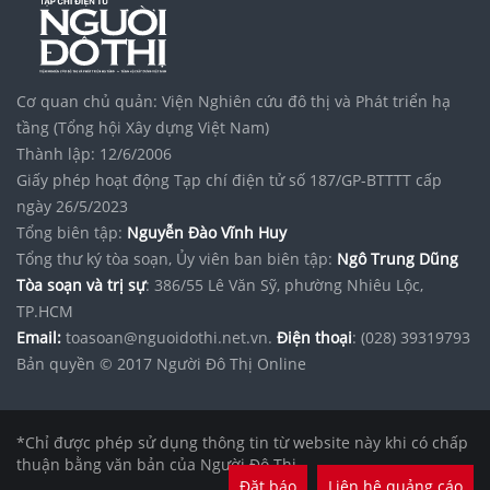
Khám phá dự án
Vinhomes làng vân
Đà Nẵng
noxh K Home Avenue Nhơn Trạch
Tập đoàn Bcons Group
kết cấu thép
Mái hiên di động giá bao nhiêu
tiền
Cơ quan chủ quản: Viện Nghiên cứu đô thị và Phát triển hạ
Cỏ nhân tạo
Anhphatgroup
tầng (Tổng hội Xây dựng Việt Nam)
Thành lập: 12/6/2006
Giấy phép hoạt động Tạp chí điện tử số 187/GP-BTTTT cấp
ngày 26/5/2023
Tổng biên tập:
Nguyễn Đào Vĩnh Huy
Tổng thư ký tòa soạn, Ủy viên ban biên tập:
Ngô Trung Dũng
Tòa soạn và trị sự
: 386/55 Lê Văn Sỹ, phường Nhiêu Lộc,
TP.HCM
Email:
toasoan@nguoidothi.net.vn.
Điện thoại
: (028) 39319793
Bản quyền © 2017 Người Đô Thị Online
*Chỉ được phép sử dụng thông tin từ website này khi có chấp
thuận bằng văn bản của Người Đô Thị.
Đặt báo
Liên hệ quảng cáo