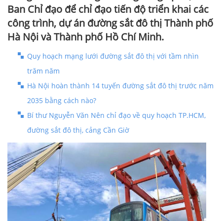
Ban Chỉ đạo để chỉ đạo tiến độ triển khai các
công trình, dự án đường sắt đô thị Thành phố
Hà Nội và Thành phố Hồ Chí Minh.
Quy hoạch mạng lưới đường sắt đô thị với tầm nhìn
trăm năm
Hà Nội hoàn thành 14 tuyến đường sắt đô thị trước năm
2035 bằng cách nào?
Bí thư Nguyễn Văn Nên chỉ đạo về quy hoạch TP.HCM,
đường sắt đô thị, cảng Cần Giờ