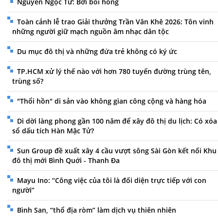
Nguyễn Ngọc Tư: Bởi bôi hồng
Toàn cảnh lễ trao Giải thưởng Trần Văn Khê 2026: Tôn vinh
những người giữ mạch nguồn âm nhạc dân tộc
Du mục đô thị và những đứa trẻ không có ký ức
TP.HCM xử lý thế nào với hơn 780 tuyến đường trùng tên,
trùng số?
"Thổi hồn" di sản vào không gian công cộng và hàng hóa
Di dời làng phong gần 100 năm để xây đô thị du lịch: Có xóa
sổ dấu tích Hàn Mặc Tử?
Sun Group đề xuất xây 4 cầu vượt sông Sài Gòn kết nối Khu
đô thị mới Bình Quới - Thanh Đa
Mayu Ino: “Công việc của tôi là đối diện trực tiếp với con
người”
Bình San, “thổ địa ròm” làm dịch vụ thiên nhiên