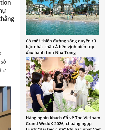
ction
thự
 khẳng
Có một thiên đường sống quyến rũ
bậc nhất châu Á bên vịnh biển top
đầu hành tinh Nha Trang
h
 sở
như
Hàng nghìn khách đổ về The Vietnam
Grand WeddX 2026, choáng ngợp
trước “đại tiệc cưới” lớn bậc nhất Việt