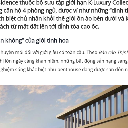
sidence thuộc bộ sưu tập giới hạn K-Luxury Colle
g căn hộ 4 phòng ngủ, được ví như những “dinh 
ch biệt chủ nhân khỏi thế giới ồn ào bên dưới và
ách từ mặt đất lên tới đỉnh tòa cao ốc.
ên không” của giới tinh hoa
chuyện mới đối với giới giàu có toàn cầu. Theo
Báo cáo Thịn
ô thị lớn ngày càng khan hiếm, những bất động sản hạng sang
i nghiệm sống khác biệt như penthouse đang được săn đón 