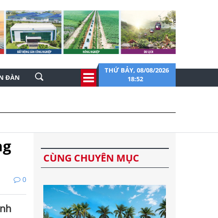
THỨ BẢY, 08/08/2026
ỄN ĐÀN
18:52
ng
CÙNG CHUYÊN MỤC
0
inh