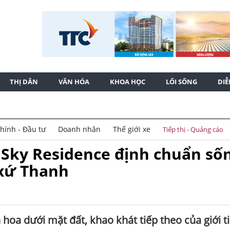
THỊ DÂN
VĂN HÓA
KHOA HỌC
LỐI SỐNG
DI
chính - Đầu tư
Doanh nhân
Thế giới xe
Tiếp thị - Quảng cáo
 Sky Residence định chuẩn số
 xứ Thanh
hoa dưới mặt đất, khao khát tiếp theo của giới t