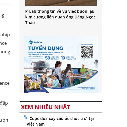
P-Lab thông tin về vụ việc buôn lậu
ng
kim cương liên quan ông Đặng Ngọc
Thảo
 nhịp
ence
phong
dence
 đập
XEM NHIỀU NHẤT
Cuộc đua xây cao ốc chọc trời tại
vườn
Việt Nam