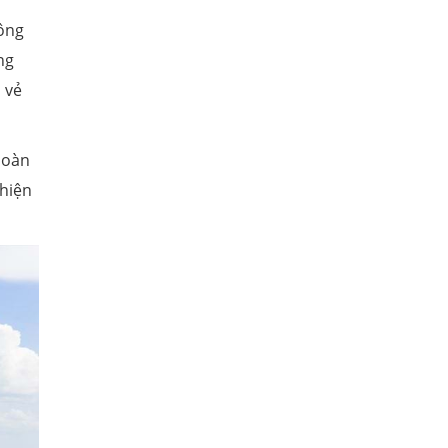
ông
ng
 vẻ
hoàn
thiện