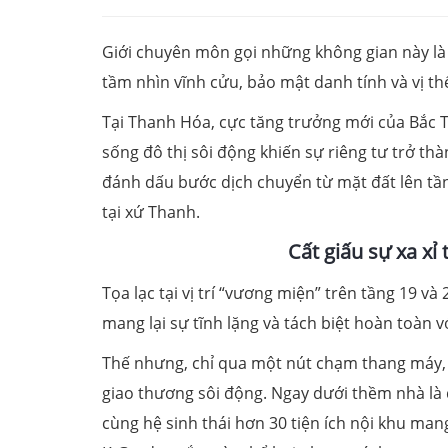
Giới chuyên môn gọi những không gian này là c
tầm nhìn vĩnh cửu, bảo mật danh tính và vị t
Tại Thanh Hóa, cực tăng trưởng mới của Bắc T
sống đô thị sôi động khiến sự riêng tư trở th
đánh dấu bước dịch chuyển từ mặt đất lên t
tại xứ Thanh.
Cất giấu sự xa xỉ 
Tọa lạc tại vị trí “vương miện” trên tầng 19 
mang lại sự tĩnh lặng và tách biệt hoàn toàn v
Thế nhưng, chỉ qua một nút chạm thang máy, 
giao thương sôi động. Ngay dưới thềm nhà là
cùng hệ sinh thái hơn 30 tiện ích nội khu ma