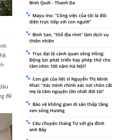
Bình Quới - Thanh Đa
Mayu Ino: “Công việc của tôi là đối
diện trực tiếp với con người”
Bình San, “thổ địa ròm” làm dịch vụ
thiên nhiên
inh
Trục đại lộ cảnh quan sông Hồng:
hệ.
Động lực phát triển hay phép thử cho
nh
tầm nhìn 100 năm Hà Nội?
Con gái của liệt sĩ Nguyễn Thị Minh
Khai: “Xác minh chính xác nơi chôn cất
 dấu
mẹ là tâm nguyện lớn nhất đời tôi”
ng để
Bảo vệ không gian di sản thấp tầng
ven sông Hương
Câu chuyện tháng Tư với gia đình
anh Bảy