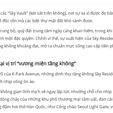
ác “Sky Vault” (két sắt trên không), nơi sự xa xỉ được đo bằ
hế độc tôn mà các biệt thự mặt đất khó sánh được.
rung bộ, quỹ đất trung tâm ngày càng khan hiếm, trong khi
ành một đặc quyền. Chính vì thế, sự xuất hiện của Sky Resid
ầng không khoáng đạt, mở ra chuẩn mực sống cao cấp tiên 
tại vị trí “vương miện tầng không”
và 20 của K-Park Avenue, những dinh thự tầng không Sky Resi
ới nhịp sống ồn ào.
không gian tĩnh mịch sẽ ngay lập tức nhường chỗ cho nhịp
 dòng chảy của những khu phố thương mại sầm uất, đan cài
ng đậm hơi thở Hàn Quốc, như Cổng chào Seoul Light Gate, 