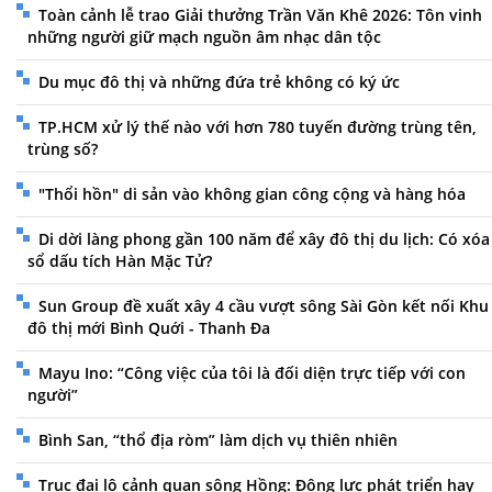
Toàn cảnh lễ trao Giải thưởng Trần Văn Khê 2026: Tôn vinh
những người giữ mạch nguồn âm nhạc dân tộc
Du mục đô thị và những đứa trẻ không có ký ức
TP.HCM xử lý thế nào với hơn 780 tuyến đường trùng tên,
trùng số?
"Thổi hồn" di sản vào không gian công cộng và hàng hóa
Di dời làng phong gần 100 năm để xây đô thị du lịch: Có xóa
sổ dấu tích Hàn Mặc Tử?
Sun Group đề xuất xây 4 cầu vượt sông Sài Gòn kết nối Khu
đô thị mới Bình Quới - Thanh Đa
Mayu Ino: “Công việc của tôi là đối diện trực tiếp với con
người”
Bình San, “thổ địa ròm” làm dịch vụ thiên nhiên
Trục đại lộ cảnh quan sông Hồng: Động lực phát triển hay