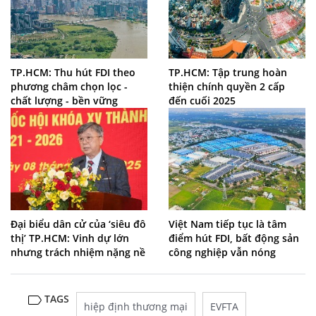
TP.HCM: Thu hút FDI theo
TP.HCM: Tập trung hoàn
phương châm chọn lọc -
thiện chính quyền 2 cấp
chất lượng - bền vững
đến cuối 2025
Đại biểu dân cử của ‘siêu đô
Việt Nam tiếp tục là tâm
thị’ TP.HCM: Vinh dự lớn
điểm hút FDI, bất động sản
nhưng trách nhiệm nặng nề
công nghiệp vẫn nóng
TAGS
hiệp định thương mại
EVFTA