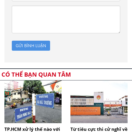
GỬI BÌNH LUẬN
CÓ THỂ BẠN QUAN TÂM
TP.HCM xử lý thế nào với
Từ tiêu cực thi cử nghĩ về