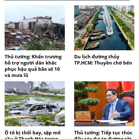
Thủ tướng: Khẩn trương
Du lịch đường thủy
hỗ trợ người dân khắc
TP.HCM: Thuyền chờ bến
phục hậu quả bão số 10
và mưa lũ
Ô tô bị thổi bay, sập mố
Thủ tướng: Tiếp tục thúc
cầu ở Thanh Hóa trong
đẩy các dự án đường sắt