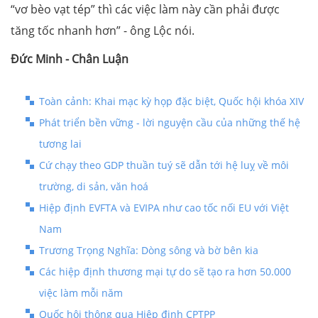
“vơ bèo vạt tép” thì các việc làm này cần phải được
tăng tốc nhanh hơn” - ông Lộc nói.
Đức Minh - Chân Luận
Toàn cảnh: Khai mạc kỳ họp đặc biệt, Quốc hội khóa XIV
Phát triển bền vững - lời nguyện cầu của những thế hệ
tương lai
Cứ chạy theo GDP thuần tuý sẽ dẫn tới hệ luỵ về môi
trường, di sản, văn hoá
Hiệp định EVFTA và EVIPA như cao tốc nối EU với Việt
Nam
Trương Trọng Nghĩa: Dòng sông và bờ bên kia
Các hiệp định thương mại tự do sẽ tạo ra hơn 50.000
việc làm mỗi năm
Quốc hội thông qua Hiệp định CPTPP