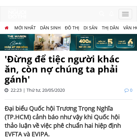
MỚI NHẤT
DÂN SINH
ĐÔ THỊ
DI SẢN
THỊ DÂN
VĂN H
'Đừng để tiệc người khác
ăn, còn nợ chúng ta phải
gánh'
22:23 | Thứ tư, 20/05/2020
0
Đại biểu Quốc hội Trương Trọng Nghĩa
(TP.HCM) cảnh báo như vậy khi Quốc hội
thảo luận về việc phê chuẩn hai hiệp định
EVFTA và EVIPA.