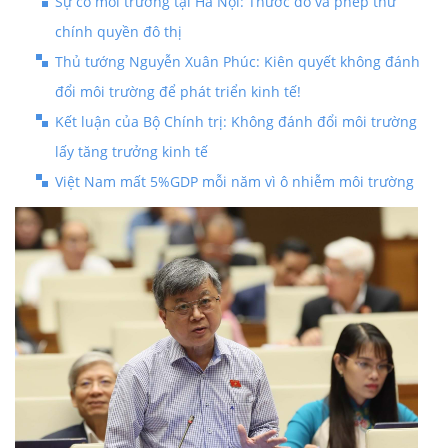
Sự cố môi trường tại Hà Nội: Thước đo và phép thử
chính quyền đô thị
Thủ tướng Nguyễn Xuân Phúc: Kiên quyết không đánh
đổi môi trường để phát triển kinh tế!
Kết luận của Bộ Chính trị: Không đánh đổi môi trường
lấy tăng trưởng kinh tế
Việt Nam mất 5%GDP mỗi năm vì ô nhiễm môi trường