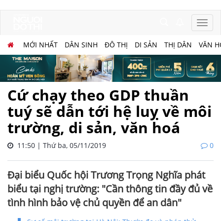
MỚI NHẤT
DÂN SINH
ĐÔ THỊ
DI SẢN
THỊ DÂN
VĂN H
Cứ chạy theo GDP thuần
tuý sẽ dẫn tới hệ luỵ về môi
trường, di sản, văn hoá
11:50 | Thứ ba, 05/11/2019
0
Đại biểu Quốc hội Trương Trọng Nghĩa phát
biểu tại nghị trường: "Cần thông tin đầy đủ về
tình hình bảo vệ chủ quyền để an dân"