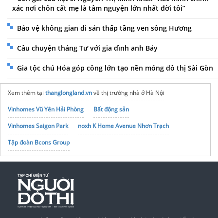
xác nơi chôn cất mẹ là tâm nguyện lớn nhất đời tôi”
Bảo vệ không gian di sản thấp tầng ven sông Hương
Câu chuyện tháng Tư với gia đình anh Bảy
Gia tộc chú Hỏa góp công lớn tạo nền móng đô thị Sài Gòn
Xem thêm tại
thanglongland.vn
về thị trường nhà ở Hà Nội
Vinhomes Vũ Yên Hải Phòng
Bất động sản
Vinhomes Saigon Park
noxh K Home Avenue Nhơn Trạch
Tập đoàn Bcons Group