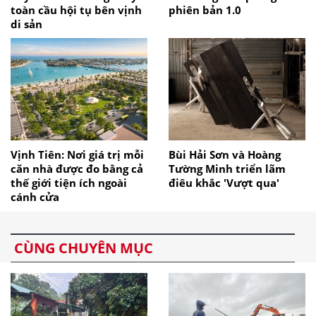
toàn cầu hội tụ bên vịnh
phiên bản 1.0
di sản
Vịnh Tiên: Nơi giá trị mỗi
Bùi Hải Sơn và Hoàng
căn nhà được đo bằng cả
Tường Minh triển lãm
thế giới tiện ích ngoài
điêu khắc 'Vượt qua'
cánh cửa
CÙNG CHUYÊN MỤC