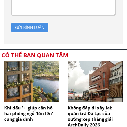
GỬI BÌNH LUẬN
CÓ THỂ BẠN QUAN TÂM
Khi dấu '+' giúp căn hộ
Không đập đi xây lại:
hai phòng ngủ 'lớn lên'
quán trà Đà Lạt của
cùng gia đình
xưởng xép thắng giải
ArchDaily 2026