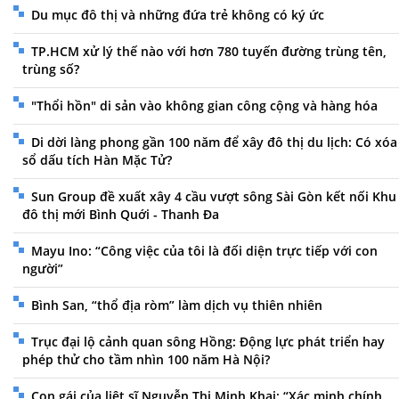
Du mục đô thị và những đứa trẻ không có ký ức
TP.HCM xử lý thế nào với hơn 780 tuyến đường trùng tên,
trùng số?
"Thổi hồn" di sản vào không gian công cộng và hàng hóa
Di dời làng phong gần 100 năm để xây đô thị du lịch: Có xóa
sổ dấu tích Hàn Mặc Tử?
Sun Group đề xuất xây 4 cầu vượt sông Sài Gòn kết nối Khu
đô thị mới Bình Quới - Thanh Đa
Mayu Ino: “Công việc của tôi là đối diện trực tiếp với con
người”
Bình San, “thổ địa ròm” làm dịch vụ thiên nhiên
Trục đại lộ cảnh quan sông Hồng: Động lực phát triển hay
phép thử cho tầm nhìn 100 năm Hà Nội?
Con gái của liệt sĩ Nguyễn Thị Minh Khai: “Xác minh chính