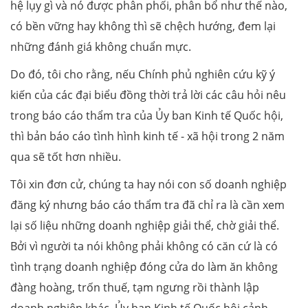
hệ lụy gì và nó được phân phối, phân bổ như thế nào,
có bền vững hay không thì sẽ chệch hướng, đem lại
những đánh giá không chuẩn mực.
Do đó, tôi cho rằng, nếu Chính phủ nghiên cứu kỹ ý
kiến của các đại biểu đồng thời trả lời các câu hỏi nêu
trong báo cáo thẩm tra của Ủy ban Kinh tế Quốc hội,
thì bản báo cáo tình hình kinh tế - xã hội trong 2 năm
qua sẽ tốt hơn nhiều.
Tôi xin đơn cử, chúng ta hay nói con số doanh nghiệp
đăng ký nhưng báo cáo thẩm tra đã chỉ ra là cần xem
lại số liệu những doanh nghiệp giải thể, chờ giải thể.
Bởi vì người ta nói không phải không có căn cứ là có
tình trạng doanh nghiệp đóng cửa do làm ăn không
đàng hoàng, trốn thuế, tạm ngưng rồi thành lập
doanh nghiệp khác. Ủy ban Kinh tế Quốc hội cảnh