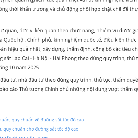
 đồng thời khẩn trương và chủ động phối hợp chặt chẽ để th
ơ quan, đơn vị liên quan theo chức năng, nhiệm vụ được gi
ủa Quốc hội, Chính phủ, kinh nghiệm quốc tế, điều kiện thực 
oàn hiệu quả nhất; xây dựng, thẩm định, công bố các tiêu c
 sắt Lào Cai - Hà Nội - Hải Phòng theo đúng quy trình, thủ t
háng 10 năm 2025.
đầu tư, nhà đầu tư theo đúng quy trình, thủ tục, thẩm quyề
; báo cáo Thủ tướng Chính phủ những nội dung vượt thẩm q
huẩn, quy chuẩn về đường sắt tốc độ cao
n, quy chuẩn cho đường sắt tốc độ cao