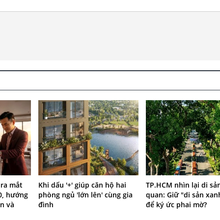
 ra mắt
Khi dấu '+' giúp căn hộ hai
TP.HCM nhìn lại di sả
0, hướng
phòng ngủ 'lớn lên' cùng gia
quan: Giữ "di sản xan
n và
đình
để ký ức phai mờ?