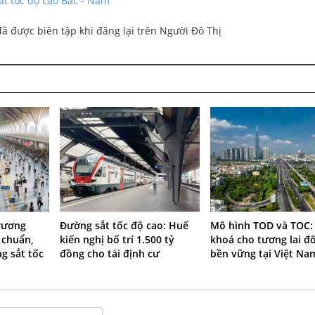
t tốc độ cao Bắc - Nam
ã được biên tập khi đăng lại trên Người Đô Thị
rương
Đường sắt tốc độ cao: Huế
Mô hình TOD và TOC:
 chuẩn,
kiến nghị bố trí 1.500 tỷ
khoá cho tương lai đô
g sắt tốc
đồng cho tái định cư
bền vững tại Việt Na