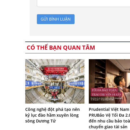
GỬI BÌNH LUẬN
CÓ THỂ BẠN QUAN TÂM
Công nghệ đột phá tạo nên
Prudential Việt Nam
kỷ lục đào hầm xuyên lòng
PRUBảo Vệ Tối Đa 2.
sông Dương Tử
đến nhu cầu bảo toà
chuyển giao tài sản