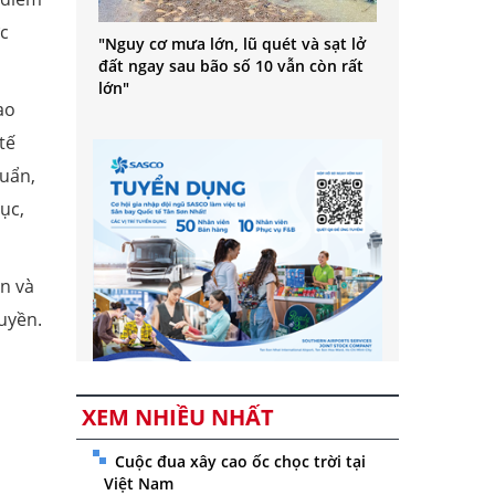
ực
"Nguy cơ mưa lớn, lũ quét và sạt lở
đất ngay sau bão số 10 vẫn còn rất
lớn"
ao
tế
huẩn,
ục,
n và
uyền.
XEM NHIỀU NHẤT
Cuộc đua xây cao ốc chọc trời tại
Việt Nam