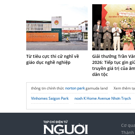
Từ tiêu cực thi cử nghĩ về
Giải thưởng Trần Vă
giáo dục nghề nghiệp
2026: Tiếp tục gìn gi
truyền giá trị của â
dân tộc
thông tin chính thức
norton park
gamuda land
Xem thêm tạ
Vinhomes Saigon Park
noxh K Home Avenue Nhơn Trạch
Cơ qua
Thành 