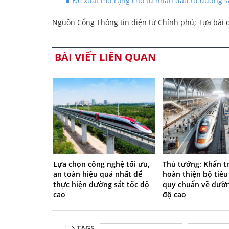
Đề xuất mở rộng cho tư nhân đầu tư đường sắ
Nguồn Cổng Thông tin điện tử Chính phủ; Tựa bài đ
BÀI VIẾT LIÊN QUAN
Lựa chọn công nghệ tối ưu,
Thủ tướng: Khẩn t
an toàn hiệu quả nhất để
hoàn thiện bộ tiêu
thực hiện đường sắt tốc độ
quy chuẩn về đườn
cao
độ cao
TAGS