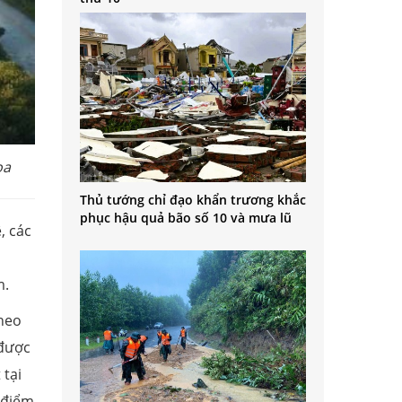
ọa
Thủ tướng chỉ đạo khẩn trương khắc
phục hậu quả bão số 10 và mưa lũ
, các
m.
theo
 được
 tại
 điểm