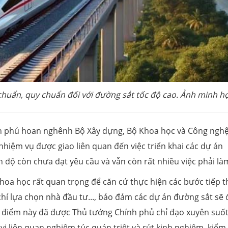
chuẩn, quy chuẩn đối với đường sắt tốc độ cao. Ảnh minh h
nh phủ hoan nghênh Bộ Xây dựng, Bộ Khoa học và Công nghệ
 nhiệm vụ được giao liên quan đến việc triển khai các dự án
n độ còn chưa đạt yêu cầu và vẫn còn rất nhiều việc phải là
khoa học rất quan trọng để căn cứ thực hiện các bước tiếp 
chí lựa chọn nhà đầu tư..., bảo đảm các dự án đường sắt sẽ
n điểm này đã được Thủ tướng Chính phủ chỉ đạo xuyên suốt
vị liên quan nghiêm túc quán triệt và rút kinh nghiệm, kiểm