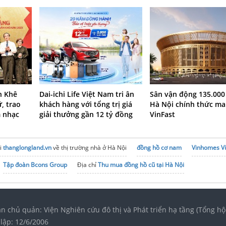
n Khê
Dai-ichi Life Việt Nam tri ân
Sân vận động 135.000 
ữ, trao
khách hàng với tổng trị giá
Hà Nội chính thức ma
m nhạc
giải thưởng gần 12 tỷ đồng
VinFast
i
thanglongland.vn
về thị trường nhà ở Hà Nội
đồng hồ cơ nam
Vinhomes V
Tập đoàn Bcons Group
Địa chỉ
Thu mua đồng hồ cũ tại Hà Nội
n chủ quản: Viện Nghiên cứu đô thị và Phát triển hạ tầng (Tổng hộ
lập: 12/6/2006