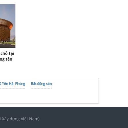
chỗ tại
ng tên
ũ Yên Hải Phòng
Bất động sản
i Xây dựng Việt Nam)