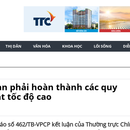
THỊ DÂN
VĂN HÓA
KHOA HỌC
LỐI SỐNG
DI
an phải hoàn thành các quy
t tốc độ cao
áo số 462/TB-VPCP kết luận của Thường trực Ch