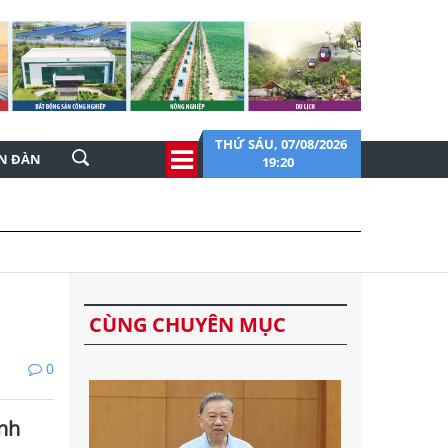
THỨ SÁU, 07/08/2026
ỄN ĐÀN
19:20
CÙNG CHUYÊN MỤC
0
ính