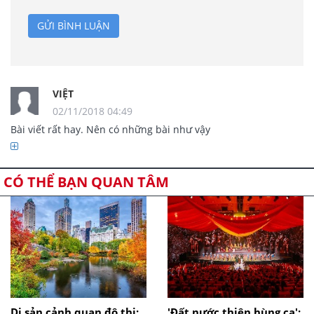
GỬI BÌNH LUẬN
VIỆT
02/11/2018 04:49
Bài viết rất hay. Nên có những bài như vậy 
CÓ THỂ BẠN QUAN TÂM
Di sản cảnh quan đô thị:
'Đất nước thiên hùng ca':