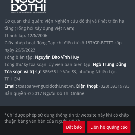
Cơ quan chủ quản: Viện Nghiên cứu đô thị và Phát triển hạ
tầng (Tổng hội Xây dựng Việt Nam)
Thành lập: 12/6/2006
Giấy phép hoạt động Tạp chí điện tử số 187/GP-BTTTT cấp
ngày 26/5/2023
Tổng biên tập:
Nguyễn Đào Vĩnh Huy
Tổng thư ký tòa soạn, Ủy viên ban biên tập:
Ngô Trung Dũng
Tòa soạn và trị sự
: 386/55 Lê Văn Sỹ, phường Nhiêu Lộc,
TP.HCM
Email:
toasoan@nguoidothi.net.vn.
Điện thoại
: (028) 39319793
Bản quyền © 2017 Người Đô Thị Online
*Chỉ được phép sử dụng thông tin từ website này khi có chấp
thuận bằng văn bản của Người Đô Thị.
Đặt báo
Liên hệ quảng cáo