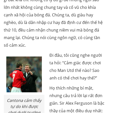
lớn nhất không cùng chung tay và cổ vũ cho khía
cạnh xã hội của bóng đá. Chúng ta, dù giàu hay
nghèo, dù là dân nhập cư hay đã định cư đến thế hệ
thứ 10, đều cảm nhận chung niềm vui mà bóng đá
mang lại. Chúng ta nói cùng ngôn ngữ, có cùng tần
số cảm xúc.
Đi đâu, tôi cũng nghe người
ta hỏi: “Cảm giác được chơi
cho Man Utd thế nào? Sao
anh có thể chơi hay thế?”
Họ thích những bí mật,
nhưng câu trả lời lại rất đơn
Cantona cảm thấy
giản. Sir Alex Ferguson là bậc
tự do khi được
thầy của một điều duy nhất:
chơi dưới trướng