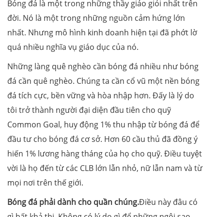
Bóng đá là một trong những thầy giáo giỏi nhất trên
đời. Nó là một trong những nguồn cảm hứng lớn
nhất. Nhưng mô hình kinh doanh hiện tại đã phớt lờ
quá nhiều nghĩa vụ giáo dục của nó.
Những làng quê nghèo cần bóng đá nhiều như bóng
đá cần quê nghèo. Chúng ta cần cổ vũ một nền bóng
đá tích cực, bền vững và hòa nhập hơn. Đấy là lý do
tôi trở thành người đại diện đầu tiên cho quỹ
Common Goal, huy động 1% thu nhập từ bóng đá để
đầu tư cho bóng đá cơ sở. Hơn 60 cầu thủ đã đồng ý
hiến 1% lương hàng tháng của họ cho quỹ. Điều tuyệt
vời là họ đến từ các CLB lớn lẫn nhỏ, nữ lẫn nam và từ
mọi nơi trên thế giới.
Bóng đá phải dành cho quần chúng.
Điều này đâu có
gì bất khả thi. Không có lý do gì để những ngôi sao