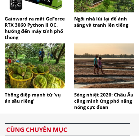
Gainward ra mắt GeForce
Ngôi nhà lùi lại để ánh
RTX 3060 Python II OC,
sáng và tranh lên tiếng
hướng đến máy tính phổ
thông
Thông điệp mạnh từ 'vụ
Sóng nhiệt 2026: Châu Âu
án sầu riêng'
căng mình ứng phó nắng
nóng cực đoan
CÙNG CHUYÊN MỤC