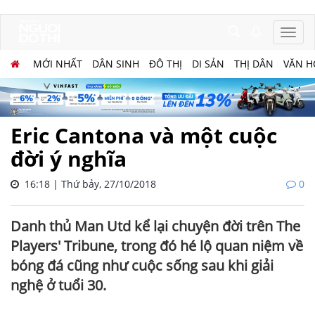
MỚI NHẤT
DÂN SINH
ĐÔ THỊ
DI SẢN
THỊ DÂN
VĂN H
Eric Cantona và một cuộc
đời ý nghĩa
16:18 | Thứ bảy, 27/10/2018
0
Danh thủ Man Utd kể lại chuyện đời trên The
Players' Tribune, trong đó hé lộ quan niệm về
bóng đá cũng như cuộc sống sau khi giải
nghệ ở tuổi 30.