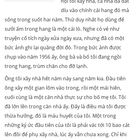
nội tôi xây nhà, cả nhà đã dắt
díu vào chính cái hang đó mà
sống trong suốt hai năm. Thứ duy nhất họ dùng để
sưởi ấm trong hang là một cái lò. Nghe có vẻ như
truyện cổ tích ngày xửa ngày xưa, nhưng đã có một
bức ảnh ghi lại quãng đời đó. Trong bức ảnh được
chụp vào năm 1956 ấy, ông bà và bố tôi đang ngồi
trong hang, trùm chăn cho đỡ lạnh.
Ông tôi xây nhà hết năm này sang năm kia. Đầu tiên
ông xây một gian lõm vào trong, rồi một mái hiên,
cuối cùng là một căn nhà thực sự cho bố mẹ tôi. Tôi
đã lớn lên trong căn nhà ấy. Đấy là điều mà tôi được
thừa hưởng, đó là máu huyết của tôi. Một trong
những ký ức đầu tiên của tôi là phải vác tới 10 bao cát
lên đồi để phụ xây nhà, lúc ấy vẫn chưa xong. Chỉ khi