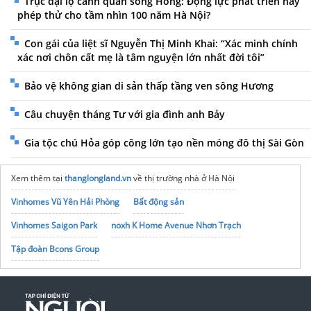
Trục đại lộ cảnh quan sông Hồng: Động lực phát triển hay
phép thử cho tầm nhìn 100 năm Hà Nội?
Con gái của liệt sĩ Nguyễn Thị Minh Khai: “Xác minh chính
xác nơi chôn cất mẹ là tâm nguyện lớn nhất đời tôi”
Bảo vệ không gian di sản thấp tầng ven sông Hương
Câu chuyện tháng Tư với gia đình anh Bảy
Gia tộc chú Hỏa góp công lớn tạo nền móng đô thị Sài Gòn
Xem thêm tại
thanglongland.vn
về thị trường nhà ở Hà Nội
Vinhomes Vũ Yên Hải Phòng
Bất động sản
Vinhomes Saigon Park
noxh K Home Avenue Nhơn Trạch
Tập đoàn Bcons Group