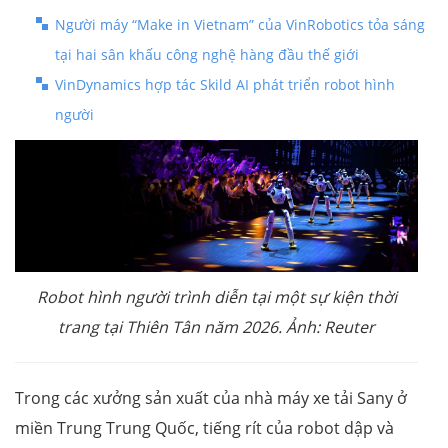
Người máy “Make in Vietnam” của VinRobotics tỏa sáng
tại hai sân khấu công nghệ hàng đầu thế giới
VinDynamics hợp tác Skild AI phát triển robot hình
người
Robot hình người trình diễn tại một sự kiện thời
trang tại Thiên Tân năm 2026. Ảnh: Reuter
Trong các xưởng sản xuất của nhà máy xe tải Sany ở
miền Trung Trung Quốc, tiếng rít của robot dập và