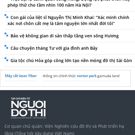
phép thử cho tầm nhìn 100 năm Hà Nội?
Con gái của liệt sĩ Nguyễn Thị Minh Khai: “Xác minh chính
xác nơi chôn cất mẹ là tâm nguyện lớn nhất đời tôi”
Bảo vệ không gian di sản thấp tầng ven sông Hương
Câu chuyện tháng Tư với gia đình anh Bảy
Gia tộc chú Hỏa góp công lớn tạo nền móng đô thị Sài Gòn
Máy cắt laser Fiber
thông tin chính thức
norton park
gamuda land
Cơ quan chủ quản: Viện Nghiên cứu đô thị và Phát triển hạ
tầng (Tổng hội Xây dựng Việt Nam)