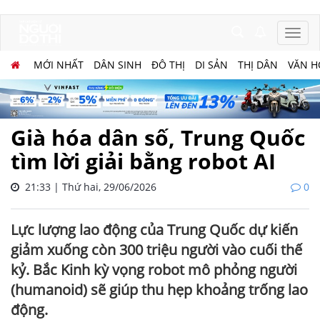
MỚI NHẤT
DÂN SINH
ĐÔ THỊ
DI SẢN
THỊ DÂN
VĂN H
Già hóa dân số, Trung Quốc
tìm lời giải bằng robot AI
21:33 | Thứ hai, 29/06/2026
0
Lực lượng lao động của Trung Quốc dự kiến
giảm xuống còn 300 triệu người vào cuối thế
kỷ. Bắc Kinh kỳ vọng robot mô phỏng người
(humanoid) sẽ giúp thu hẹp khoảng trống lao
động.