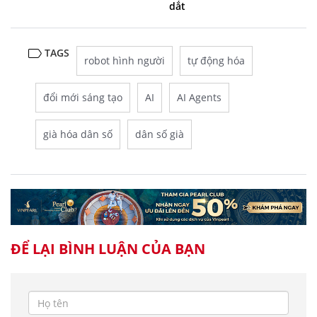
dắt
TAGS
robot hình người
tự động hóa
đổi mới sáng tạo
AI
AI Agents
già hóa dân số
dân số già
ĐỂ LẠI BÌNH LUẬN CỦA BẠN