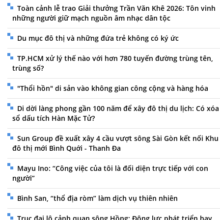
Toàn cảnh lễ trao Giải thưởng Trần Văn Khê 2026: Tôn vinh
những người giữ mạch nguồn âm nhạc dân tộc
Du mục đô thị và những đứa trẻ không có ký ức
TP.HCM xử lý thế nào với hơn 780 tuyến đường trùng tên,
trùng số?
"Thổi hồn" di sản vào không gian công cộng và hàng hóa
Di dời làng phong gần 100 năm để xây đô thị du lịch: Có xóa
sổ dấu tích Hàn Mặc Tử?
Sun Group đề xuất xây 4 cầu vượt sông Sài Gòn kết nối Khu
đô thị mới Bình Quới - Thanh Đa
Mayu Ino: “Công việc của tôi là đối diện trực tiếp với con
người”
Bình San, “thổ địa ròm” làm dịch vụ thiên nhiên
Trục đại lộ cảnh quan sông Hồng: Động lực phát triển hay