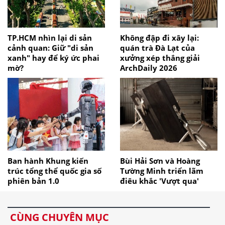
TP.HCM nhìn lại di sản
Không đập đi xây lại:
cảnh quan: Giữ "di sản
quán trà Đà Lạt của
xanh" hay để ký ức phai
xưởng xép thắng giải
mờ?
ArchDaily 2026
Ban hành Khung kiến
Bùi Hải Sơn và Hoàng
trúc tổng thể quốc gia số
Tường Minh triển lãm
phiên bản 1.0
điêu khắc 'Vượt qua'
CÙNG CHUYÊN MỤC