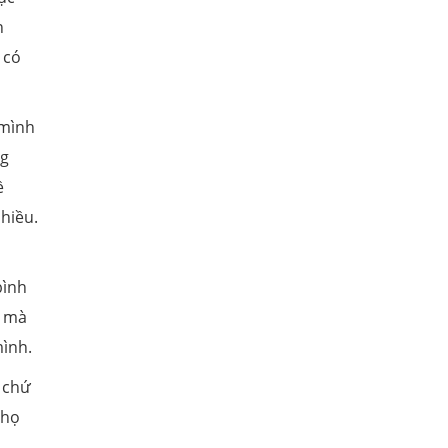
n
 có
 mình
ng
ề
hiều.
bình
e mà
mình.
, chứ
 họ