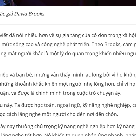
ác giả David Brooks.
iết đã nói nhiều hơn về sự gia tăng của cô đơn trong xã hội
có mức sống cao và công nghệ phát triển. Theo Brooks, cảm g
trong mắt người khác là một lý do quan trọng khiến nhiều ng
hiệp và bạn bè, nhưng vẫn thấy mình lạc lõng bởi vì họ khôn
những khoảnh khắc khiến một người nhẹ lòng hơn, chỉ vì họ
 luận, và được là chính mình trong cuộc trò chuyện ấy.
ều này. Ta được học toán, ngoại ngữ, kỹ năng nghề nghiệp, 
học cách lắng nghe một người cho đến nơi đến chốn.
gày nay thường chú trọng kỹ năng nghề nghiệp hơn kỹ năng 
 lắng nghe tốt hơn. Nó khiến ta quen phản ứng nhanh, phán