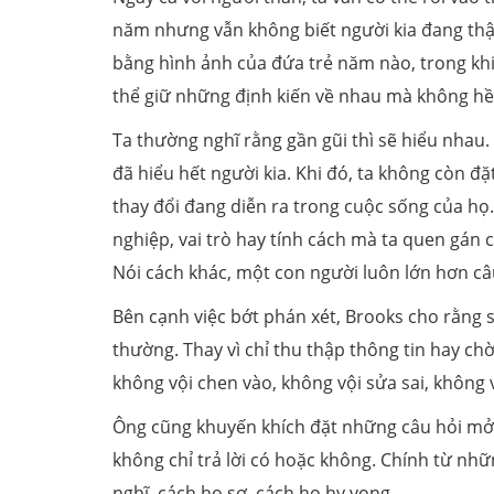
năm nhưng vẫn không biết người kia đang thật 
bằng hình ảnh của đứa trẻ năm nào, trong khi
thể giữ những định kiến về nhau mà không hề
Ta thường nghĩ rằng gần gũi thì sẽ hiểu nhau.
đã hiểu hết người kia. Khi đó, ta không còn 
thay đổi đang diễn ra trong cuộc sống của họ
nghiệp, vai trò hay tính cách mà ta quen gán
Nói cách khác, một con người luôn lớn hơn câ
Bên cạnh việc bớt phán xét, Brooks cho rằng 
thường. Thay vì chỉ thu thập thông tin hay ch
không vội chen vào, không vội sửa sai, không
Ông cũng khuyến khích đặt những câu hỏi mở, 
không chỉ trả lời có hoặc không. Chính từ nhữ
nghĩ, cách họ sợ, cách họ hy vọng.