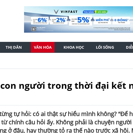
THỊ DÂN
VĂN HÓA
KHOA HỌC
LỐI SỐNG
DI
con người trong thời đại kết 
ừng tự hỏi: có ai thật sự hiểu mình không? “Để h
từ chính câu hỏi ấy. Không phải là chuyện người
ống ở đâu, hay thường tỏ ra thế nào trước xã hội.