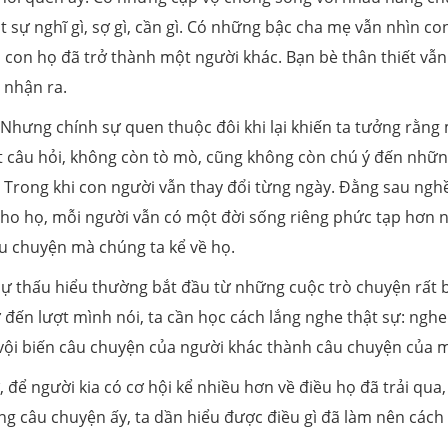
sự nghĩ gì, sợ gì, cần gì. Có những bậc cha mẹ vẫn nhìn co
 con họ đã trở thành một người khác. Bạn bè thân thiết vẫn
 nhận ra.
 Nhưng chính sự quen thuộc đôi khi lại khiến ta tưởng rằng
đặt câu hỏi, không còn tò mò, cũng không còn chú ý đến nhữ
. Trong khi con người vẫn thay đổi từng ngày. Đằng sau ngh
 cho họ, mỗi người vẫn có một đời sống riêng phức tạp hơn n
u chuyện mà chúng ta kể về họ.
sự thấu hiểu thường bắt đầu từ những cuộc trò chuyện rất 
ờ đến lượt mình nói, ta cần học cách lắng nghe thật sự: ngh
 vội biến câu chuyện của người khác thành câu chuyện của 
để người kia có cơ hội kể nhiều hơn về điều họ đã trải qua
ng câu chuyện ấy, ta dần hiểu được điều gì đã làm nên cách