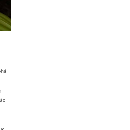
phải
n
nào
ục