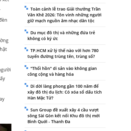
.
Toàn cảnh lễ trao Giải thưởng Trần
Văn Khê 2026: Tôn vinh những người
 đèn
giữ mạch nguồn âm nhạc dân tộc
Du mục đô thị và những đứa trẻ
không có ký ức
ường
thật
TP.HCM xử lý thế nào với hơn 780
tuyến đường trùng tên, trùng số?
"Thổi hồn" di sản vào không gian
người
công cộng và hàng hóa
hấy
Di dời làng phong gần 100 năm để
xây đô thị du lịch: Có xóa sổ dấu tích
Hàn Mặc Tử?
hay
à
Sun Group đề xuất xây 4 cầu vượt
sông Sài Gòn kết nối Khu đô thị mới
Bình Quới - Thanh Đa