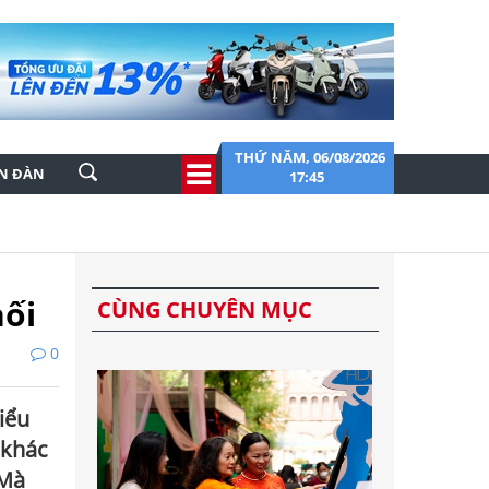
THỨ NĂM, 06/08/2026
ỄN ĐÀN
17:45
nối
CÙNG CHUYÊN MỤC
0
iểu
 khác
 Mà