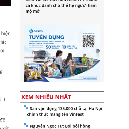
ca khúc dành cho thế hệ người hâm
mộ mới
 hiện
iác
ười
g
XEM NHIỀU NHẤT
cách
Sân vận động 135.000 chỗ tại Hà Nội
chính thức mang tên VinFast
đối
Nguyễn Ngọc Tư: Bởi bôi hồng
 xét