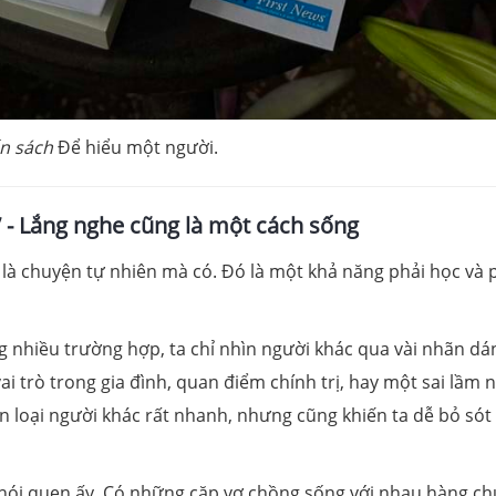
ốn sách
Để hiểu một người.
 - Lắng nghe cũng là một cách sống
 là chuyện tự nhiên mà có. Đó là một khả năng phải học và 
g nhiều trường hợp, ta chỉ nhìn người khác qua vài nhãn dá
vai trò trong gia đình, quan điểm chính trị, hay một sai lầm 
 loại người khác rất nhanh, nhưng cũng khiến ta dễ bỏ sót
o thói quen ấy. Có những cặp vợ chồng sống với nhau hàng ch