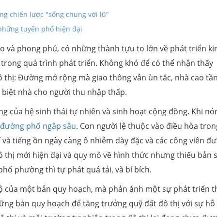
ng chiến lược "sống chung với lũ"
 những tuyến phố hiện đại
 và phong phú, có những thành tựu to lớn về phát triển ki
rong quá trình phát triển. Không khó để có thể nhận thấy
 thị: Đường mở rộng mà giao thông vẫn ùn tắc, nhà cao tầ
 biệt nhà cho người thu nhập thấp.
ng của hệ sinh thái tự nhiên và sinh hoạt cộng đồng. Khi nó
đường phố ngập sâu
. Con người lệ thuộc vào điều hòa tron
í và tiếng ồn ngày càng ô nhiễm dày đặc và các công viên đ
ô thị mới hiện đại và quy mô về hình thức nhưng thiếu bản 
hố phường thì tự phát quá tải, và bí bích.
bộ của một bản quy hoạch, mà phản ánh một sự phát triển t
ững bản quy hoạch để tăng trưởng quỹ đất đô thị với sự hỗ 