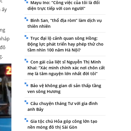
ọc
Mayu Ino: “Công việc của tôi là đối
diện trực tiếp với con người”
n ấy
Bình San, “thổ địa ròm” làm dịch vụ
thiên nhiên
ọng
 pháp
Trục đại lộ cảnh quan sông Hồng:
Động lực phát triển hay phép thử cho
 đô
tầm nhìn 100 năm Hà Nội?
g.
Con gái của liệt sĩ Nguyễn Thị Minh
Khai: “Xác minh chính xác nơi chôn cất
mẹ là tâm nguyện lớn nhất đời tôi”
Bảo vệ không gian di sản thấp tầng
ven sông Hương
Câu chuyện tháng Tư với gia đình
anh Bảy
Gia tộc chú Hỏa góp công lớn tạo
nền móng đô thị Sài Gòn