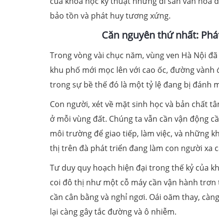
của khoa học kỹ thuật nhưng di sản văn hóa đ
bảo tồn và phát huy tương xứng.
Căn nguyên thứ nhất: Phát 
Trong vòng vài chục năm, vùng ven Hà Nội đã 
khu phố mới mọc lên với cao ốc, đường vành đ
trong sự bề thế đó là một tỷ lệ đang bị đánh 
Con người, xét về mặt sinh học và bản chất t
ở mỗi vùng đất. Chúng ta vẫn cần vận động cầ
môi trường để giao tiếp, làm việc, và những k
thị trên đà phát triển đang làm con người xa
Tư duy quy hoạch hiện đại trong thế kỷ của kh
coi đô thị như một cỗ máy cần vận hành trơn t
cần cân bằng và nghỉ ngơi. Oái oăm thay, càng
lại càng gây tắc đường và ô nhiễm.