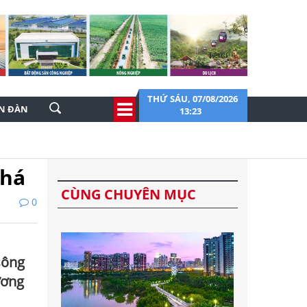
THỨ SÁU, 07/08/2026
ỄN ĐÀN
13:23
phá
CÙNG CHUYÊN MỤC
0
sông
ương