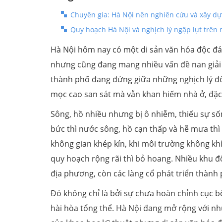
Chuyên gia: Hà Nội nên nghiên cứu và xây dự
Quy hoạch Hà Nội và nghịch lý ngập lụt trên
Hà Nội hôm nay có một di sản văn hóa độc đáo
nhưng cũng đang mang nhiều vấn đề nan giải t
thành phố đang đứng giữa những nghịch lý đô
mọc cao san sát mà vẫn khan hiếm nhà ở, đặc
Sông, hồ nhiều nhưng bị ô nhiễm, thiếu sự số
bức thì nước sông, hồ cạn thấp và hễ mưa thì
không gian khép kín, khi môi trường không kh
quy hoạch rộng rãi thì bỏ hoang. Nhiều khu đ
địa phương, còn các làng cổ phát triển thành p
Đó không chỉ là bởi sự chưa hoàn chỉnh cục 
hài hòa tổng thể. Hà Nội đang mở rộng với nh