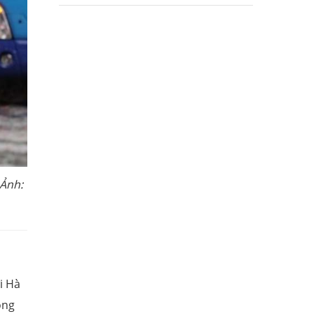
 Ảnh:
i Hà
ông