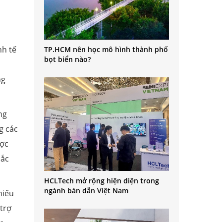
nh tế
TP.HCM nên học mô hình thành phố
bọt biển nào?
ng
ng
g các
ược
sắc
HCLTech mở rộng hiện diện trong
ngành bán dẫn Việt Nam
hiếu
trợ