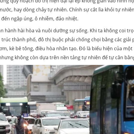
ng quy hoạch đô thị hiện đại lại ép không gian vào hình h
nước, hay dòng chảy tự nhiên. Chính sự cắt lìa khỏi tự nhiê
n đến ngập úng, ô nhiễm, đảo nhiệt.
ận hành hài hòa và nuôi dưỡng sự sống. Khi ta không coi tr
 trúc thành phố, đô thị buộc phải chống chọi bằng các giải
m, kè bê tông, điều hòa nhân tạo. Đó là biểu hiện của một
, nhưng không còn dựa trên nền tảng tự nhiên để tự cân bằn