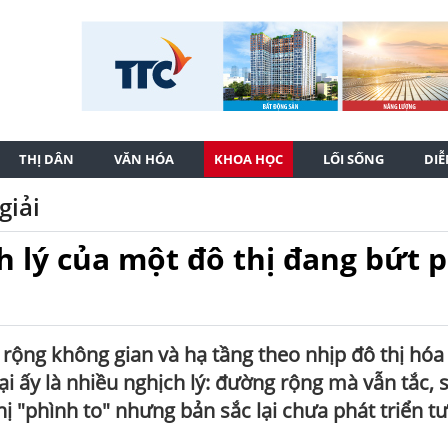
THỊ DÂN
VĂN HÓA
KHOA HỌC
LỐI SỐNG
DI
giải
 lý của một đô thị đang bứt 
rộng không gian và hạ tầng theo nhịp đô thị hóa
i ấy là nhiều nghịch lý: đường rộng mà vẫn tắc, 
ị "phình to" nhưng bản sắc lại chưa phát triển t