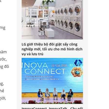
c
ững
LG giới thiệu bộ đôi giặt sấy công
nghiệp mới, tối ưu cho mô hình dịch
 năm
vụ và lưu trú
ước,
ng đô
ng,
thể
iới,
InnovaConnect, InnovaTalk - Cầu nối