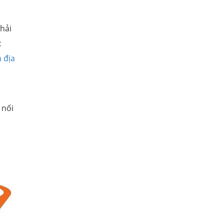
phải
c
 địa
 nối