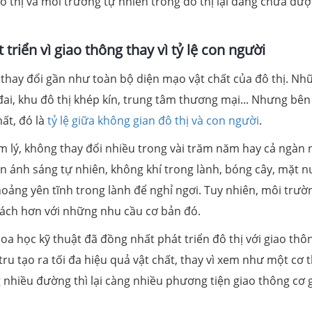
ô thị và môi trường tự nhiên trong đô thị lại đang chưa đượ
triển vì giao thông thay vì tỷ lệ con người
thay đổi gần như toàn bộ diện mạo vật chất của đô thị. Nh
ai, khu đô thị khép kín, trung tâm thương mại... Nhưng bên
mất, đó là
tỷ lệ giữa không gian đô thị và con người
.
âm lý, không thay đổi nhiều trong vài trăm năm hay cả ngàn
n ánh sáng tự nhiên, không khí trong lành, bóng cây, mặt n
hoảng yên tĩnh trong lành để nghỉ ngơi. Tuy nhiên, môi trườ
 cách hơn với những nhu cầu cơ bản đó.
oa học kỹ thuật đã đồng nhất phát triển đô thị với giao thô
ru tạo ra tối đa hiệu quả vật chất, thay vì xem như một cơ 
 nhiều đường thì lại càng nhiều phương tiện giao thông cơ g