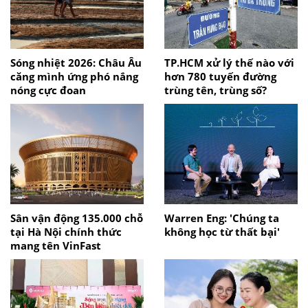
Sóng nhiệt 2026: Châu Âu
TP.HCM xử lý thế nào với
căng mình ứng phó nắng
hơn 780 tuyến đường
nóng cực đoan
trùng tên, trùng số?
Sân vận động 135.000 chỗ
Warren Eng: 'Chúng ta
tại Hà Nội chính thức
không học từ thất bại'
mang tên VinFast