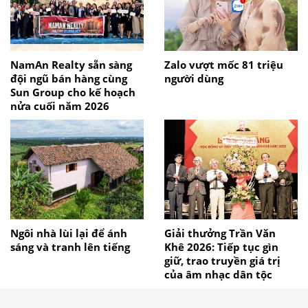
NamAn Realty sẵn sàng
Zalo vượt mốc 81 triệu
đội ngũ bán hàng cùng
người dùng
Sun Group cho kế hoạch
nửa cuối năm 2026
Ngôi nhà lùi lại để ánh
Giải thưởng Trần Văn
sáng và tranh lên tiếng
Khê 2026: Tiếp tục gìn
giữ, trao truyền giá trị
của âm nhạc dân tộc