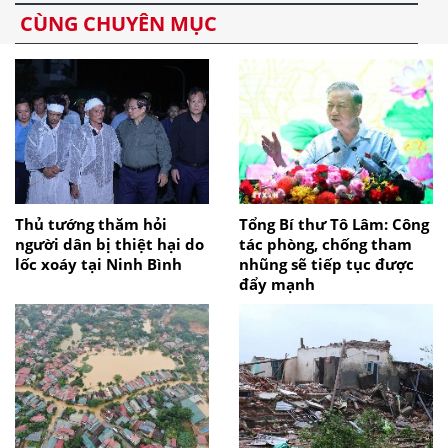
CÙNG CHUYÊN MỤC
Thủ tướng thăm hỏi
Tổng Bí thư Tô Lâm: Công
người dân bị thiệt hại do
tác phòng, chống tham
lốc xoáy tại Ninh Bình
nhũng sẽ tiếp tục được
đẩy mạnh