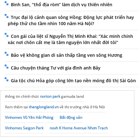
Bình San, “thổ địa ròm” làm dịch vụ thiên nhiên
Trục đại lộ cảnh quan sông Hồng: Động lực phát triển hay
phép thử cho tầm nhìn 100 năm Hà Nội?
Con gái của liệt sĩ Nguyễn Thị Minh Khai: “Xác minh chính
xác nơi chôn cất mẹ là tâm nguyện lớn nhất đời tôi”
Bảo vệ không gian di sản thấp tầng ven sông Hương
Câu chuyện tháng Tư với gia đình anh Bảy
Gia tộc chú Hỏa góp công lớn tạo nền móng đô thị Sài Gòn
thông tin chính thức
norton park
gamuda land
Xem thêm tại
thanglongland.vn
về thị trường nhà ở Hà Nội
Vinhomes Vũ Yên Hải Phòng
Bất động sản
Vinhomes Saigon Park
noxh K Home Avenue Nhơn Trạch
Tập đoàn Bcons Group