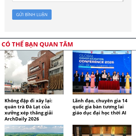
GỬI BÌNH LUẬN
CÓ THỂ BẠN QUAN TÂM
Không đập đi xây lại:
Lãnh đạo, chuyên gia 14
quán trà Đà Lạt của
quốc gia bàn tương lai
xưởng xép thắng giải
giáo dục đại học thời AI
ArchDaily 2026