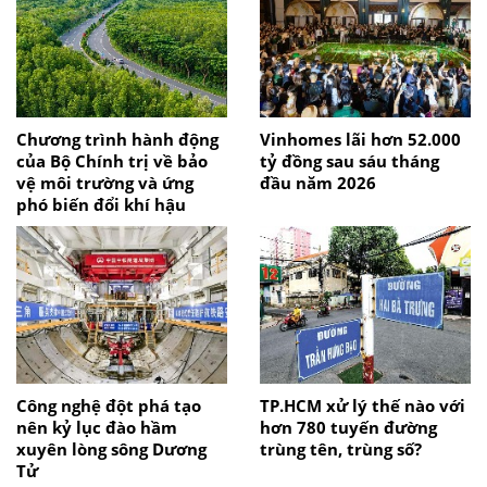
Chương trình hành động
Vinhomes lãi hơn 52.000
của Bộ Chính trị về bảo
tỷ đồng sau sáu tháng
vệ môi trường và ứng
đầu năm 2026
phó biến đổi khí hậu
Công nghệ đột phá tạo
TP.HCM xử lý thế nào với
nên kỷ lục đào hầm
hơn 780 tuyến đường
xuyên lòng sông Dương
trùng tên, trùng số?
Tử