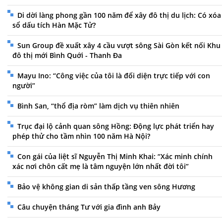
Di dời làng phong gần 100 năm để xây đô thị du lịch: Có xóa
sổ dấu tích Hàn Mặc Tử?
Sun Group đề xuất xây 4 cầu vượt sông Sài Gòn kết nối Khu
đô thị mới Bình Quới - Thanh Đa
Mayu Ino: “Công việc của tôi là đối diện trực tiếp với con
người”
Bình San, “thổ địa ròm” làm dịch vụ thiên nhiên
Trục đại lộ cảnh quan sông Hồng: Động lực phát triển hay
phép thử cho tầm nhìn 100 năm Hà Nội?
Con gái của liệt sĩ Nguyễn Thị Minh Khai: “Xác minh chính
xác nơi chôn cất mẹ là tâm nguyện lớn nhất đời tôi”
Bảo vệ không gian di sản thấp tầng ven sông Hương
Câu chuyện tháng Tư với gia đình anh Bảy