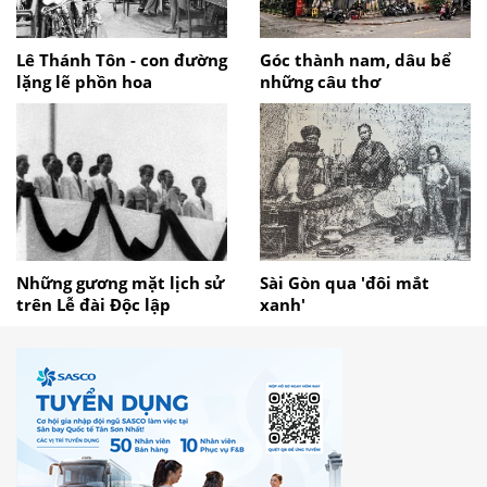
Lê Thánh Tôn - con đường
Góc thành nam, dâu bể
lặng lẽ phồn hoa
những câu thơ
Những gương mặt lịch sử
Sài Gòn qua 'đôi mắt
trên Lễ đài Độc lập
xanh'