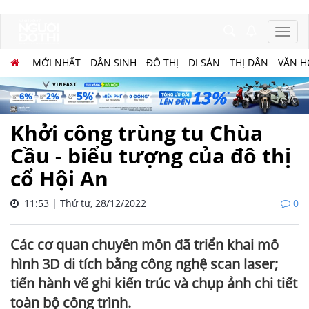
MỚI NHẤT
DÂN SINH
ĐÔ THỊ
DI SẢN
THỊ DÂN
VĂN H
Khởi công trùng tu Chùa
Cầu - biểu tượng của đô thị
cổ Hội An
11:53 | Thứ tư, 28/12/2022
0
Các cơ quan chuyên môn đã triển khai mô
hình 3D di tích bằng công nghệ scan laser;
tiến hành vẽ ghi kiến trúc và chụp ảnh chi tiết
toàn bộ công trình.