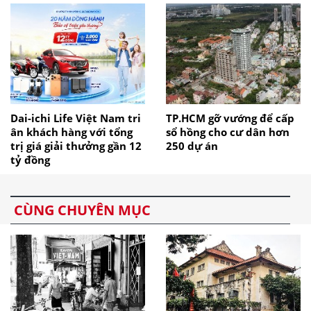
Dai-ichi Life Việt Nam tri
TP.HCM gỡ vướng để cấp
ân khách hàng với tổng
sổ hồng cho cư dân hơn
trị giá giải thưởng gần 12
250 dự án
tỷ đồng
CÙNG CHUYÊN MỤC