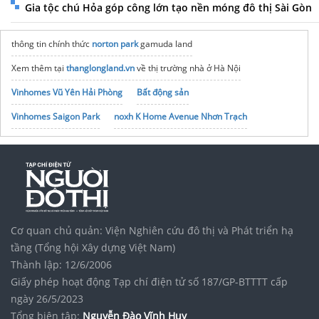
Gia tộc chú Hỏa góp công lớn tạo nền móng đô thị Sài Gòn
thông tin chính thức
norton park
gamuda land
Xem thêm tại
thanglongland.vn
về thị trường nhà ở Hà Nội
Vinhomes Vũ Yên Hải Phòng
Bất động sản
Vinhomes Saigon Park
noxh K Home Avenue Nhơn Trạch
Tập đoàn Bcons Group
Đặt mua nhà dự án
Sun Bắc Ninh
Địa chỉ
AT Saigon Riverside
sau sáp nhập
Thiết kế
AK Tower
có gì khác biệt?
Cơ quan chủ quản: Viện Nghiên cứu đô thị và Phát triển hạ
tầng (Tổng hội Xây dựng Việt Nam)
Thành lập: 12/6/2006
Giấy phép hoạt động Tạp chí điện tử số 187/GP-BTTTT cấp
ngày 26/5/2023
Tổng biên tập:
Nguyễn Đào Vĩnh Huy