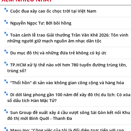
Cuộc đua xây cao ốc chọc trời tại Việt Nam
Nguyễn Ngọc Tư: Bởi bôi hồng
Toàn cảnh lễ trao Giải thưởng Trần Văn Khê 2026: Tôn vinh
những người giữ mạch nguồn âm nhạc dân tộc
Du mục đô thị và những đứa trẻ không có ký ức
TP.HCM xử lý thế nào với hơn 780 tuyến đường trùng tên,
trùng số?
"Thổi hồn" di sản vào không gian công cộng và hàng hóa
Di dời làng phong gần 100 năm để xây đô thị du lịch: Có xóa
sổ dấu tích Hàn Mặc Tử?
Sun Group đề xuất xây 4 cầu vượt sông Sài Gòn kết nối Khu
đô thị mới Bình Quới - Thanh Đa
Mayu Ino: “Công việc của tôi là đối diện trực tiếp với con