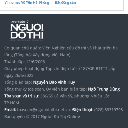
Vinhomes Vũ Yên Hải Phòng
Bất động sản
Vinhomes Saigon Park
noxh K Home Avenue Nhơn Trạch
Tập đoàn Bcons Group
Điều hòa Funiki
Resort ở Phú Quốc
Địa chỉ bán
máy nghiền bi sứ
nano
Cơ quan chủ quản: Viện Nghiên cứu đô thị và Phát triển hạ
tầng (Tổng hội Xây dựng Việt Nam)
Thành lập: 12/6/2006
Giấy phép hoạt động Tạp chí điện tử số 187/GP-BTTTT cấp
ngày 26/5/2023
Tổng biên tập:
Nguyễn Đào Vĩnh Huy
Tổng thư ký tòa soạn, Ủy viên ban biên tập:
Ngô Trung Dũng
Tòa soạn và trị sự
: 386/55 Lê Văn Sỹ, phường Nhiêu Lộc,
TP.HCM
Email:
toasoan@nguoidothi.net.vn.
Điện thoại
: (028) 39319793
Bản quyền © 2017 Người Đô Thị Online