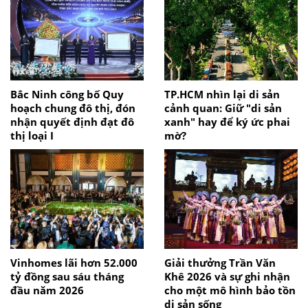
Bắc Ninh công bố Quy
TP.HCM nhìn lại di sản
hoạch chung đô thị, đón
cảnh quan: Giữ "di sản
nhận quyết định đạt đô
xanh" hay để ký ức phai
thị loại I
mờ?
Vinhomes lãi hơn 52.000
Giải thưởng Trần Văn
tỷ đồng sau sáu tháng
Khê 2026 và sự ghi nhận
đầu năm 2026
cho một mô hình bảo tồn
di sản sống