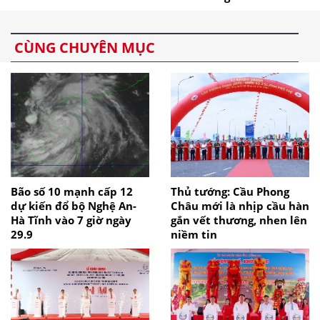
CÙNG CHUYÊN MỤC
Bão số 10 mạnh cấp 12
Thủ tướng: Cầu Phong
dự kiến đổ bộ Nghệ An-
Châu mới là nhịp cầu hàn
Hà Tĩnh vào 7 giờ ngày
gắn vết thương, nhen lên
29.9
niềm tin