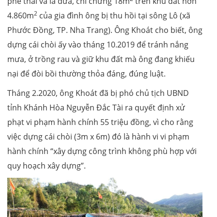
phế thải và lá dừa, chỉ chừng 18m
trên khu đất hơn
2
4.860m
của gia đình ông bị thu hồi tại sông Lô (xã
Phước Đồng, TP. Nha Trang). Ông Khoát cho biết, ông
dựng cái chòi ấy vào tháng 10.2019 để tránh nắng
mưa, ở trồng rau và giữ khu đất mà ông đang khiếu
nại để đòi bồi thường thỏa đáng, đúng luật.
Tháng 2.2020, ông Khoát đã bị phó chủ tịch UBND
tỉnh Khánh Hòa Nguyễn Đắc Tài ra quyết định xử
phạt vi phạm hành chính 55 triệu đồng, vì cho rằng
việc dựng cái chòi (3m x 6m) đó là hành vi vi phạm
hành chính “xây dựng công trình không phù hợp với
quy hoạch xây dựng”.