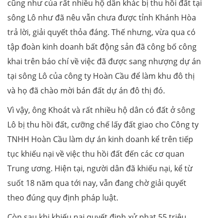
cũng như của rất nhiều hộ dân khác bị thu hồi đất tại
sông Lô như đã nêu vẫn chưa được tỉnh Khánh Hòa
trả lời, giải quyết thỏa đáng. Thế nhưng, vừa qua có
tập đoàn kinh doanh bất động sản đã công bố công
khai trên báo chí về việc đã được sang nhượng dự án
tại sông Lô của công ty Hoàn Cầu để làm khu đô thị
và họ đã chào mời bán đất dự án đô thị đó.
Vì vậy, ông Khoát và rất nhiều hộ dân có đất ở sông
Lô bị thu hồi đất, cưỡng chế lấy đất giao cho Công ty
TNHH Hoàn Cầu làm dự án kinh doanh kể trên tiếp
tục khiếu nại về việc thu hồi đất đến các cơ quan
Trung ương. Hiện tại, người dân đã khiếu nại, kể từ
suốt 18 năm qua tới nay, vẫn đang chờ giải quyết
theo đúng quy định pháp luật.
Còn sau khi khiếu nại quyết định xử phạt 55 triệu