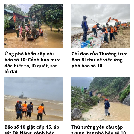
Ứng phó khẩn cấp với
Chỉ đạo của Thường trực
bão số 10: Cảnh báo mưa
Ban Bí thư về việc ứng
đặc biệt to, lũ quét, sạt
phó bão số 10
lở đất
Bão số 10 giật cấp 15, áp
Thủ tướng yêu cầu tập
sát Đà Nẵng, cảnh báo
trung ứng phó bão số 10