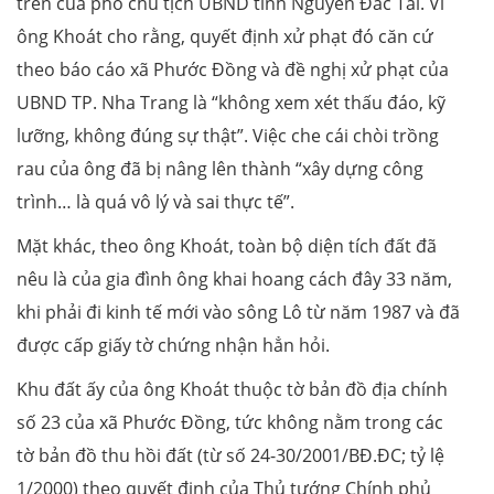
trên của phó chủ tịch UBND tỉnh Nguyễn Đắc Tài. Vì
ông Khoát cho rằng, quyết định xử phạt đó căn cứ
theo báo cáo xã Phước Đồng và đề nghị xử phạt của
UBND TP. Nha Trang là “không xem xét thấu đáo, kỹ
lưỡng, không đúng sự thật”. Việc che cái chòi trồng
rau của ông đã bị nâng lên thành “xây dựng công
trình… là quá vô lý và sai thực tế”.
Mặt khác, theo ông Khoát, toàn bộ diện tích đất đã
nêu là của gia đình ông khai hoang cách đây 33 năm,
khi phải đi kinh tế mới vào sông Lô từ năm 1987 và đã
được cấp giấy tờ chứng nhận hẳn hỏi.
Khu đất ấy của ông Khoát thuộc tờ bản đồ địa chính
số 23 của xã Phước Đồng, tức không nằm trong các
tờ bản đồ thu hồi đất (từ số 24-30/2001/BĐ.ĐC; tỷ lệ
1/2000) theo quyết định của Thủ tướng Chính phủ