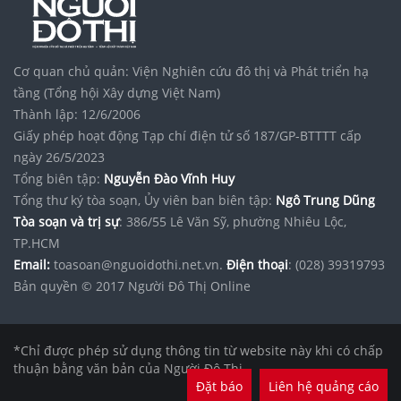
Cơ quan chủ quản: Viện Nghiên cứu đô thị và Phát triển hạ
tầng (Tổng hội Xây dựng Việt Nam)
Thành lập: 12/6/2006
Giấy phép hoạt động Tạp chí điện tử số 187/GP-BTTTT cấp
ngày 26/5/2023
Tổng biên tập:
Nguyễn Đào Vĩnh Huy
Tổng thư ký tòa soạn, Ủy viên ban biên tập:
Ngô Trung Dũng
Tòa soạn và trị sự
: 386/55 Lê Văn Sỹ, phường Nhiêu Lộc,
TP.HCM
Email:
toasoan@nguoidothi.net.vn.
Điện thoại
: (028) 39319793
Bản quyền © 2017 Người Đô Thị Online
*Chỉ được phép sử dụng thông tin từ website này khi có chấp
thuận bằng văn bản của Người Đô Thị.
Đặt báo
Liên hệ quảng cáo