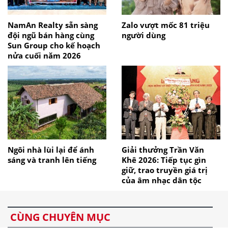
NamAn Realty sẵn sàng
Zalo vượt mốc 81 triệu
đội ngũ bán hàng cùng
người dùng
Sun Group cho kế hoạch
nửa cuối năm 2026
Ngôi nhà lùi lại để ánh
Giải thưởng Trần Văn
sáng và tranh lên tiếng
Khê 2026: Tiếp tục gìn
giữ, trao truyền giá trị
của âm nhạc dân tộc
CÙNG CHUYÊN MỤC