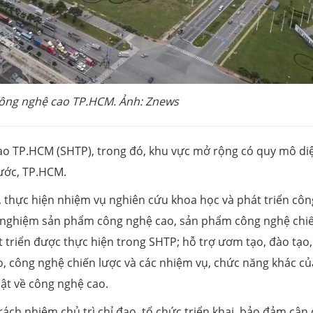
ông nghệ cao TP.HCM. Ảnh: Znews
ao TP.HCM (SHTP), trong đó, khu vực mở rộng có quy mô di
ước, TP.HCM.
thực hiện nhiệm vụ nghiên cứu khoa học và phát triển côn
hử nghiệm sản phẩm công nghệ cao, sản phẩm công nghệ chi
t triển được thực hiện trong SHTP; hỗ trợ ươm tạo, đào tạo,
, công nghệ chiến lược và các nhiệm vụ, chức năng khác củ
ật về công nghệ cao.
ch nhiệm chủ trì chỉ đạo, tổ chức triển khai, bảo đảm cân 