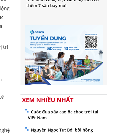
thêm 7 sân bay mới
 động
ục
ủa
 trí
o
về
XEM NHIỀU NHẤT
Cuộc đua xây cao ốc chọc trời tại
Việt Nam
 nghệ
Nguyễn Ngọc Tư: Bởi bôi hồng