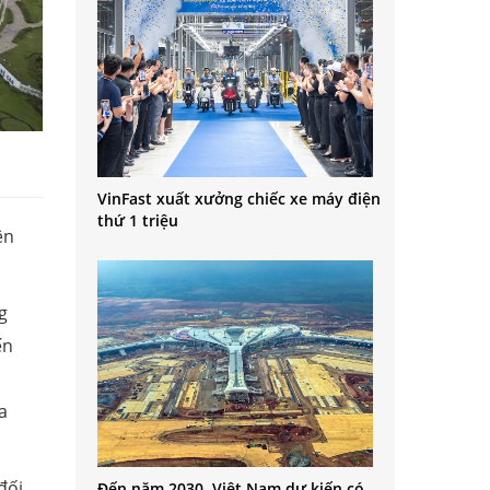
VinFast xuất xưởng chiếc xe máy điện
thứ 1 triệu
ện
g
ến
a
đối
Đến năm 2030, Việt Nam dự kiến có