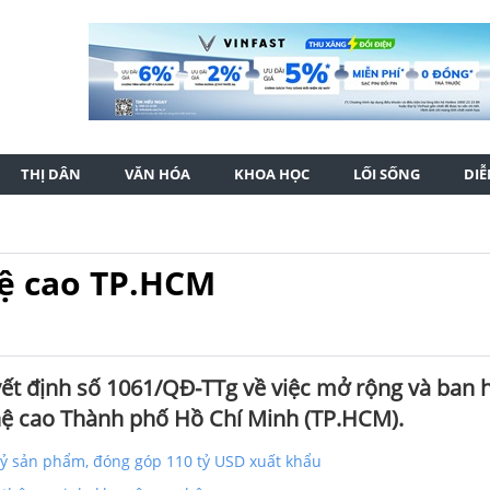
THỊ DÂN
VĂN HÓA
KHOA HỌC
LỐI SỐNG
DI
ệ cao TP.HCM
t định số 1061/QĐ-TTg về việc mở rộng và ban 
ệ cao Thành phố Hồ Chí Minh (TP.HCM).
 tỷ sản phẩm, đóng góp 110 tỷ USD xuất khẩu