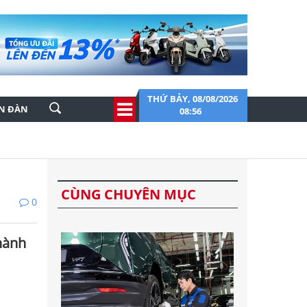
THỨ BẢY, 08/08/2026
ỄN ĐÀN
08:56
CÙNG CHUYÊN MỤC
0
hành