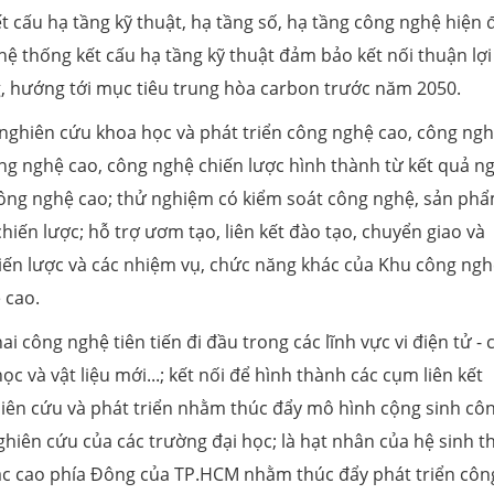
t cấu hạ tầng kỹ thuật, hạ tầng số, hạ tầng công nghệ hiện đ
ệ thống kết cấu hạ tầng kỹ thuật đảm bảo kết nối thuận lợi
, hướng tới mục tiêu trung hòa carbon trước năm 2050.
 nghiên cứu khoa học và phát triển công nghệ cao, công ng
ng nghệ cao, công nghệ chiến lược hình thành từ kết quả n
Công nghệ cao; thử nghiệm có kiểm soát công nghệ, sản ph
iến lược; hỗ trợ ươm tạo, liên kết đào tạo, chuyển giao và
ến lược và các nhiệm vụ, chức năng khác của Khu công ngh
 cao.
i công nghệ tiên tiến đi đầu trong các lĩnh vực vi điện tử -
c và vật liệu mới...; kết nối để hình thành các cụm liên kết
iên cứu và phát triển nhằm thúc đẩy mô hình cộng sinh cô
ghiên cứu của các trường đại học; là hạt nhân của hệ sinh t
tác cao phía Đông của TP.HCM nhằm thúc đẩy phát triển côn