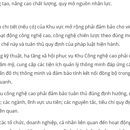
ng tạo, nâng cao chất lượng, quy mô nguồn nhân lực.
chi tiết (nếu có) của Khu vực mở rộng phải đảm bảo cho vi
hoạt động công nghệ cao, công nghệ chiến lược theo đúng m
 chế này và tuân thủ quy định của pháp luật hiện hành.
ầng kỹ thuật, hạ tầng xã hội phục vụ Khu Công nghệ cao phải
thẩm mỹ, cung cấp các tiện ích quản lý thông minh đáp ứng c
ẩn đô thị thông minh và đảm bảo tính kết nối đồng bộ tron
quanh.
khu công nghệ cao phải đảm bảo tuân thủ đúng định hướng,
; các ngành, lĩnh vực ưu tiên; các nguyên tắc, tiêu chí quy đ
iên quan.
các tổ chức, doanh nghiệp, cá nhân liên quan đến hoạt độn