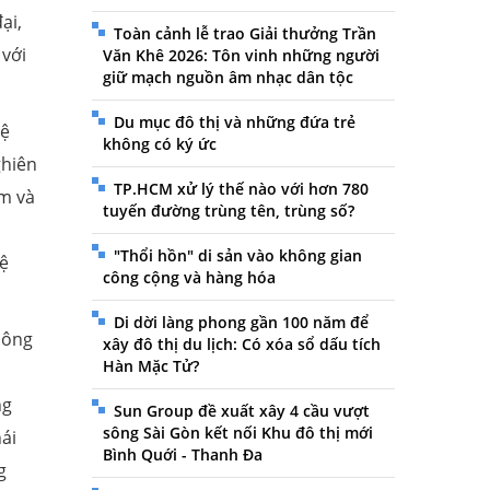
ại,
Toàn cảnh lễ trao Giải thưởng Trần
 với
Văn Khê 2026: Tôn vinh những người
giữ mạch nguồn âm nhạc dân tộc
Du mục đô thị và những đứa trẻ
hệ
không có ký ức
ghiên
TP.HCM xử lý thế nào với hơn 780
ẩm và
tuyến đường trùng tên, trùng số?
"Thổi hồn" di sản vào không gian
ệ
công cộng và hàng hóa
Di dời làng phong gần 100 năm để
 công
xây đô thị du lịch: Có xóa sổ dấu tích
Hàn Mặc Tử?
ng
Sun Group đề xuất xây 4 cầu vượt
sông Sài Gòn kết nối Khu đô thị mới
hái
Bình Quới - Thanh Đa
g