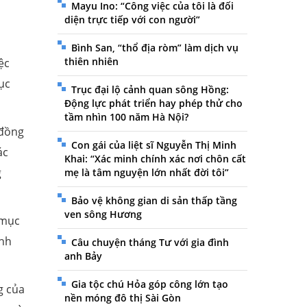
Mayu Ino: “Công việc của tôi là đối
diện trực tiếp với con người”
Bình San, “thổ địa ròm” làm dịch vụ
thiên nhiên
ệc
ục
Trục đại lộ cảnh quan sông Hồng:
Động lực phát triển hay phép thử cho
tầm nhìn 100 năm Hà Nội?
 đồng
Con gái của liệt sĩ Nguyễn Thị Minh
ác
Khai: “Xác minh chính xác nơi chôn cất
g
mẹ là tâm nguyện lớn nhất đời tôi”
Bảo vệ không gian di sản thấp tầng
ven sông Hương
 mục
ịnh
Câu chuyện tháng Tư với gia đình
anh Bảy
Gia tộc chú Hỏa góp công lớn tạo
g của
nền móng đô thị Sài Gòn