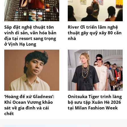
Sắp đặt nghệ thuật tôn
River Ơi triển lãm nghệ
vinh di sản, văn hóa bản
thuật gây quỹ xây 80 căn
địa tại resort sang trọng
nhà
ở Vịnh Hạ Long
‘Hoàng đế xứ Gladness’:
Onitsuka Tiger trình làng
Khi Ocean Vương khảo
bộ sưu tập Xuân Hè 2026
sát về gia đình và cái
tại Milan Fashion Week
chết