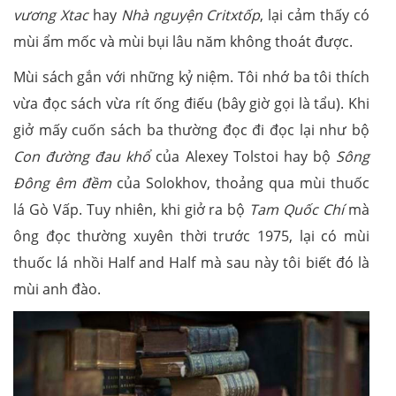
vương Xtac
hay
Nhà nguyện Critxtốp
, lại cảm thấy có
mùi ẩm mốc và mùi bụi lâu năm không thoát được.
Mùi sách gắn với những kỷ niệm. Tôi nhớ ba tôi thích
vừa đọc sách vừa rít ống điếu (bây giờ gọi là tẩu). Khi
giở mấy cuốn sách ba thường đọc đi đọc lại như bộ
Con đường đau khổ
của Alexey Tolstoi hay bộ
Sông
Đông êm đềm
của Solokhov, thoảng qua mùi thuốc
lá Gò Vấp. Tuy nhiên, khi giở ra bộ
Tam Quốc Chí
mà
ông đọc thường xuyên thời trước 1975, lại có mùi
thuốc lá nhồi Half and Half mà sau này tôi biết đó là
mùi anh đào.