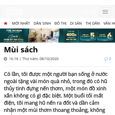
MỚI NHẤT
DÂN SINH
ĐÔ THỊ
DI SẢN
THỊ DÂN
VĂN H
Mùi sách
16:18 | Thứ năm, 08/10/2020
0
Có lần, tôi được một người bạn sống ở nước
ngoài tặng vài món quà nhỏ, trong đó có hũ
thủy tinh đựng nến thơm, một món đồ xinh
xắn không có gì đặc biệt. Một buổi tối mất
điện, tôi mang hũ nến ra đốt và dần cảm
nhận một mùi thơm thoang thoảng, không