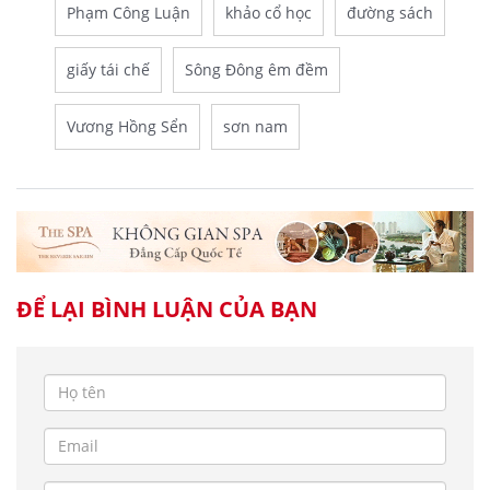
Phạm Công Luận
khảo cổ học
đường sách
giấy tái chế
Sông Đông êm đềm
Vương Hồng Sển
sơn nam
ĐỂ LẠI BÌNH LUẬN CỦA BẠN