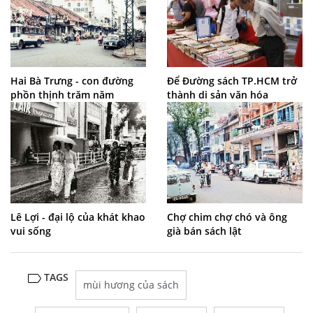
Hai Bà Trưng - con đường
Để Đường sách TP.HCM trở
phồn thịnh trăm năm
thành di sản văn hóa
Lê Lợi - đại lộ của khát khao
Chợ chim chợ chó và ông
vui sống
già bán sách lật
TAGS
mùi hương của sách