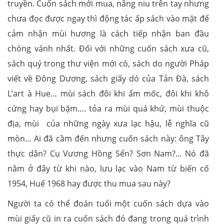
truyền. Cuốn sách mới mua, nâng niu trên tay nhưng
chưa đọc được ngay thì động tác ấp sách vào mặt để
cảm nhận mùi hương là cách tiếp nhận ban đầu
chóng vánh nhất. Đối với những cuốn sách xưa cũ,
sách quý trong thư viện mới có, sách do người Pháp
viết về Đông Dương, sách giấy dó của Tản Đà, sách
L’art à Hue… mùi sách đôi khi ẩm mốc, đôi khi khô
cứng hay bụi bặm…. tỏa ra mùi quá khứ, mùi thuộc
địa, mùi của những ngày xưa lạc hậu, lễ nghĩa cũ
mòn… Ai đã cầm đến nhưng cuốn sách này: ông Tây
thực dân? Cụ Vương Hồng Sển? Sơn Nam?... Nó đã
nằm ở đây từ khi nào, lưu lạc vào Nam từ biến cố
1954, Huế 1968 hay được thu mua sau này?
Người ta có thể đoán tuổi một cuốn sách dựa vào
mùi giấy cũ in ra cuốn sách đó đang trong quá trình