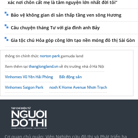
xác nơi chôn cất mẹ là tâm nguyện lớn nhất đời tôi”
Bảo vệ không gian di sản thấp tầng ven sông Hương
Câu chuyện tháng Tư với gia đình anh Bảy
Gia tộc chú Hỏa góp công lớn tạo nền móng đô thị Sài Gòn
thông tin chính thức
norton park
gamuda land
Xem thêm tại
thanglongland.vn
về thị trường nhà ở Hà Nội
Vinhomes Vũ Yên Hải Phòng
Bất động sản
Vinhomes Saigon Park
noxh K Home Avenue Nhơn Trạch
Tập đoàn Bcons Group
Cơ quan chủ quản: Viện Nghiên cứu đô thị và Phát triển hạ