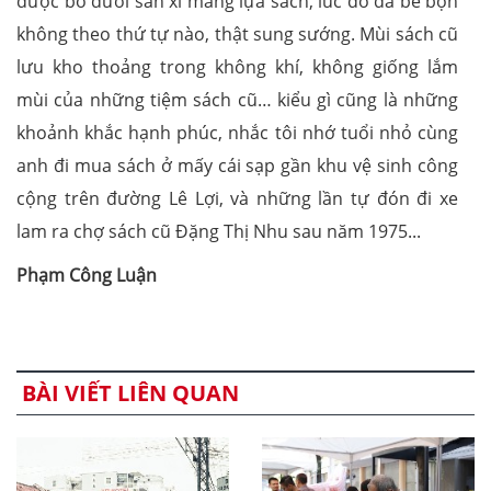
được bò dưới sàn xi măng lựa sách, lúc đó đã bề bộn
không theo thứ tự nào, thật sung sướng. Mùi sách cũ
lưu kho thoảng trong không khí, không giống lắm
mùi của những tiệm sách cũ… kiểu gì cũng là những
khoảnh khắc hạnh phúc, nhắc tôi nhớ tuổi nhỏ cùng
anh đi mua sách ở mấy cái sạp gần khu vệ sinh công
cộng trên đường Lê Lợi, và những lần tự đón đi xe
lam ra chợ sách cũ Đặng Thị Nhu sau năm 1975...
Phạm Công Luận
BÀI VIẾT LIÊN QUAN