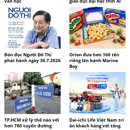
văn học
giáo dục đại học thời AI
Đón đọc Người Đô Thị
Orion đưa hơn 160 tên
phát hành ngày 30.7.2026
riêng lên bánh Marine
Boy
TP.HCM xử lý thế nào với
Dai-ichi Life Việt Nam tri
hơn 780 tuyến đường
ân khách hàng với tổng