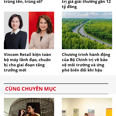
trùng tên, trùng số?
trị giá giải thưởng gần 12
tỷ đồng
Vincom Retail kiện toàn
Chương trình hành động
bộ máy lãnh đạo, chuẩn
của Bộ Chính trị về bảo
bị cho giai đoạn tăng
vệ môi trường và ứng
trưởng mới
phó biến đổi khí hậu
CÙNG CHUYÊN MỤC