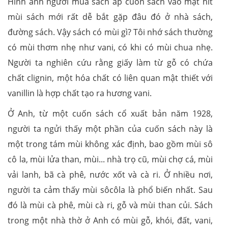
Hình ảnh người mua sách ấp cuốn sách vào mặt hít
mùi sách mới rất dễ bắt gặp đâu đó ở nhà sách,
đường sách. Vậy sách có mùi gì? Tôi nhớ sách thường
có mùi thơm nhẹ như vani, có khi có mùi chua nhẹ.
Người ta nghiên cứu rằng giấy làm từ gỗ có chứa
chất clignin, một hóa chất có liên quan mật thiết với
vanillin là hợp chất tạo ra hương vani.
Ở Anh, từ một cuốn sách cổ xuất bản năm 1928,
người ta ngửi thấy một phần của cuốn sách này là
một trong tám mùi không xác định, bao gồm mùi sô
cô la, mùi lửa than, mùi... nhà trọ cũ, mùi chợ cá, mùi
vải lanh, bã cà phê, nước xốt và cà ri. Ở nhiều nơi,
người ta cảm thấy mùi sôcôla là phổ biến nhất. Sau
đó là mùi cà phê, mùi cà ri, gỗ và mùi than củi. Sách
trong một nhà thờ ở Anh có mùi gỗ, khói, đất, vani,