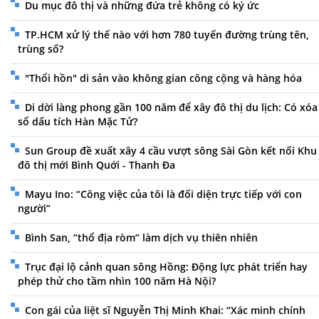
Du mục đô thị và những đứa trẻ không có ký ức
TP.HCM xử lý thế nào với hơn 780 tuyến đường trùng tên,
trùng số?
"Thổi hồn" di sản vào không gian công cộng và hàng hóa
Di dời làng phong gần 100 năm để xây đô thị du lịch: Có xóa
sổ dấu tích Hàn Mặc Tử?
Sun Group đề xuất xây 4 cầu vượt sông Sài Gòn kết nối Khu
đô thị mới Bình Quới - Thanh Đa
Mayu Ino: “Công việc của tôi là đối diện trực tiếp với con
người”
Bình San, “thổ địa ròm” làm dịch vụ thiên nhiên
Trục đại lộ cảnh quan sông Hồng: Động lực phát triển hay
phép thử cho tầm nhìn 100 năm Hà Nội?
Con gái của liệt sĩ Nguyễn Thị Minh Khai: “Xác minh chính