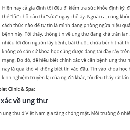
Hiện nay cả gia đình tôi đều đi kiểm tra sức khỏe định kỳ, 
thể “lỗi” chỗ nào thì “sửa” ngay chỗ ấy. Ngoài ra, cũng khô
cách thức nào để tự tin là mình đang phòng ngừa hiệu qu
bệnh này. Tôi thấy, thông tin về ung thư đang khá tràn lan,
nhiều lời đồn nguồn lây bệnh, bài thuốc chữa bệnh thất thi
không có căn cứ khoa học cũng được đăng tải đầy rẫy trên
mạng. Do đó, để hiểu biết chính xác về căn bệnh ung thư 
nay là quá khó vì không biết tin vào đâu. Tin vào khoa học 
kinh nghiệm truyền lại của người khác, tôi đều thấy rất lấn
let Clinic & Spa:
 xác về ung thư
nh ung thư ở Việt Nam gia tăng chóng mặt. Môi trường ô nhi