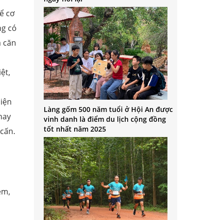
để cơ
ng có
ả căn
ệt,
hiện
Làng gốm 500 năm tuổi ở Hội An được
hay
vinh danh là điểm du lịch cộng đồng
tốt nhất năm 2025
 cấn.
ễm,