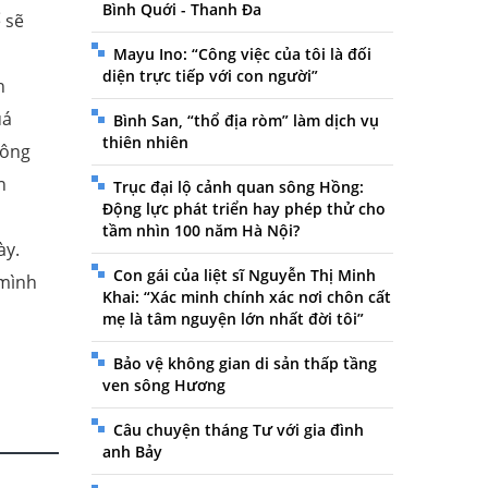
Bình Quới - Thanh Đa
 sẽ
Mayu Ino: “Công việc của tôi là đối
diện trực tiếp với con người”
h
uá
Bình San, “thổ địa ròm” làm dịch vụ
thiên nhiên
hông
n
Trục đại lộ cảnh quan sông Hồng:
Động lực phát triển hay phép thử cho
tầm nhìn 100 năm Hà Nội?
ày.
Con gái của liệt sĩ Nguyễn Thị Minh
 mình
Khai: “Xác minh chính xác nơi chôn cất
mẹ là tâm nguyện lớn nhất đời tôi”
Bảo vệ không gian di sản thấp tầng
ven sông Hương
Câu chuyện tháng Tư với gia đình
anh Bảy