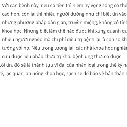
Với căn bệnh này, nếu có tiền thì niềm hy vọng sống có thể
cao hơn, còn lại thì nhiều người dường như chỉ biết tin vào
những phương pháp dân gian, truyền miệng, không có tín
khoa học. Nhưng biết làm thế nào được khi xung quanh q
nhiều người nghèo mà chi phí điều trị bệnh lại là con số k
tưởng với họ. Nếu trong tương lai, các nhà khoa học nghiê
cứu được liệu pháp chữa trị khỏi bệnh ung thư, có được
tin, đó sẽ là thành tựu vĩ đại của nhân loại trong thế kỷ n
i vẻ, lạc quan; ăn uống khoa học, sạch sẽ để bảo vệ bản thân