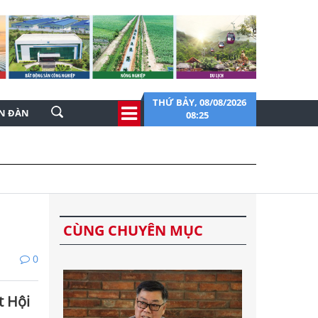
THỨ BẢY, 08/08/2026
ỄN ĐÀN
08:25
CÙNG CHUYÊN MỤC
0
t Hội