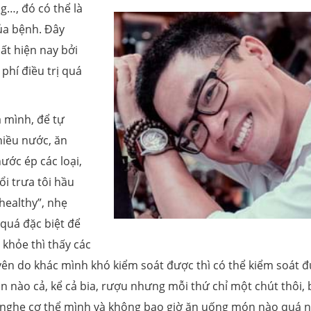
…, đó có thể là
ủa bệnh. Đây
ất hiện nay bởi
 phí điều trị quá
a mình, để tự
hiều nước, ăn
nước ép các loại,
uổi trưa tôi hầu
healthy”, nhẹ
quá đặc biệt để
 khỏe thì thấy các
nguyên do khác mình khó kiểm soát được thì có thể kiểm soát 
n nào cả, kể cả bia, rượu nhưng mỗi thứ chỉ một chút thôi, 
lắng nghe cơ thể mình và không bao giờ ăn uống món nào quá n