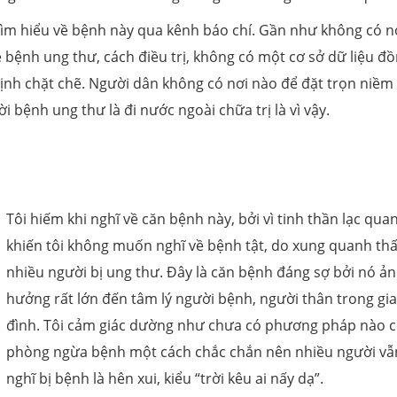
tìm hiểu về bệnh này qua kênh báo chí. Gần như không có n
ề bệnh ung thư, cách điều trị, không có một cơ sở dữ liệu đ
ịnh chặt chẽ. Người dân không có nơi nào để đặt trọn niềm 
i bệnh ung thư là đi nước ngoài chữa trị là vì vậy.
Tôi hiếm khi nghĩ về căn bệnh này, bởi vì tinh thần lạc qua
khiến tôi không muốn nghĩ về bệnh tật, do xung quanh thấ
nhiều người bị ung thư. Đây là căn bệnh đáng sợ bởi nó ả
hưởng rất lớn đến tâm lý người bệnh, người thân trong gia
đình. Tôi cảm giác dường như chưa có phương pháp nào c
phòng ngừa bệnh một cách chắc chắn nên nhiều người vẫ
nghĩ bị bệnh là hên xui, kiểu “trời kêu ai nấy dạ”.