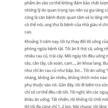
phẩm ăn vào cơ thể không đảm bảo chất lượng
những lý do quan trọng tạo nên sự gia tăng c
cũng là căn bệnh được quan tâm và lo lắng nh
có thể nói, ung thư là bệnh của nhà giàu vì chi
cao.
Khoảng 3 năm nay, tôi tự thay đổi lối sống củ
phòng ngừa bệnh tật. Tôi ăn ít thịt cá, uống n
nhiều rau củ, trái cây. Mỗi ngày tôi đều uống 
táo, cần tây, cải xoăn, cam..., ăn khoai lang. B
như chỉ ăn rau củ như bắp, bơ… Tôi ăn uống “
nhàng, không ăn nhiều, không thích món nào 
phụ thuộc vào nó. Gần đây, tôi đi kiểm tra sức
chỉ số cơ thể đều rất tốt. Tôi nghĩ, khi các 
khâu ăn uống. Tất nhiên, tôi không từ chối mó
thì tối đa cũng chỉ 1, 2 lon. Nói chung, tôi 