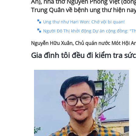
An), nhà thơ Nguyễn Phong Việt (đồng 
Trung Quân về bệnh ung thư hiện nay
Ung thư như Hari Won: Chớ vội bi quan!
Người Đô Thị khởi động Dự án cộng đồng: "Th
Nguyễn Hữu Xuân, Chủ quán nước Mót Hội A
Gia đình tôi đều đi kiểm tra sứ