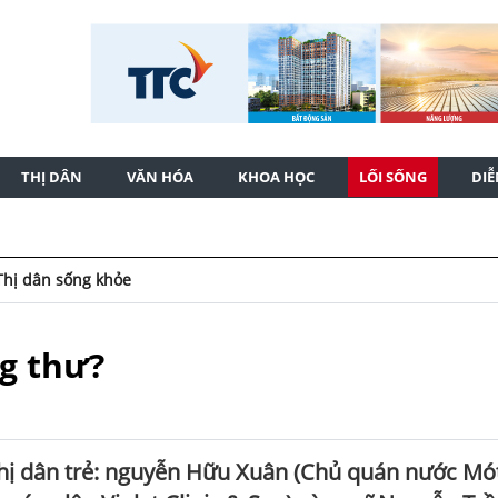
THỊ DÂN
VĂN HÓA
KHOA HỌC
LỐI SỐNG
DI
Thị dân sống khỏe
ng thư?
thị dân trẻ: nguyễn Hữu Xuân (Chủ quán nước Mó