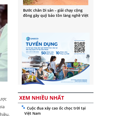
Bước chân Di sản – giải chạy cộng
đồng gây quỹ bảo tồn làng nghề Việt
XEM NHIỀU NHẤT
được
bia
Cuộc đua xây cao ốc chọc trời tại
Việt Nam
hiều.