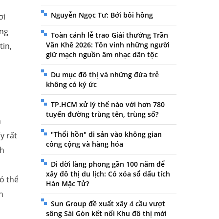
Nguyễn Ngọc Tư: Bởi bôi hồng
ơi
ồng
Toàn cảnh lễ trao Giải thưởng Trần
Văn Khê 2026: Tôn vinh những người
tin,
giữ mạch nguồn âm nhạc dân tộc
Du mục đô thị và những đứa trẻ
không có ký ức
TP.HCM xử lý thế nào với hơn 780
tuyến đường trùng tên, trùng số?
n
"Thổi hồn" di sản vào không gian
y rất
công cộng và hàng hóa
nh
Di dời làng phong gần 100 năm để
xây đô thị du lịch: Có xóa sổ dấu tích
ó thể
Hàn Mặc Tử?
n
Sun Group đề xuất xây 4 cầu vượt
sông Sài Gòn kết nối Khu đô thị mới