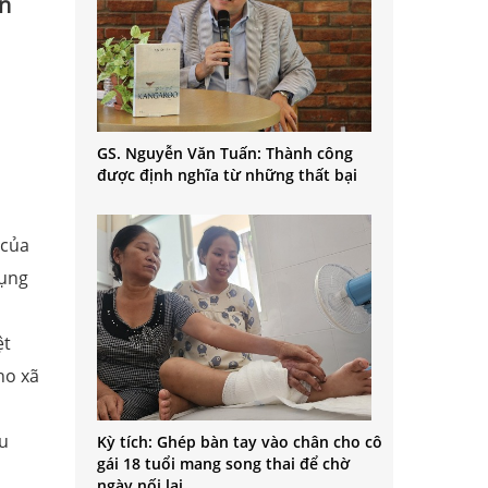
ần
GS. Nguyễn Văn Tuấn: Thành công
được định nghĩa từ những thất bại
 của
dụng
ệt
ho xã
u
Kỳ tích: Ghép bàn tay vào chân cho cô
gái 18 tuổi mang song thai để chờ
ngày nối lại