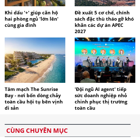
Khi dấu '+' giúp căn hộ
Đề xuất 5 cơ chế, chính
hai phòng ngủ 'lớn lên'
sách đặc thù tháo gỡ khó
cùng gia đình
khăn các dự án APEC
2027
Tâm mạch The Sunrise
'Đội ngũ AI agent' tiếp
Bay - nơi bốn dòng chảy
sức doanh nghiệp nhỏ
toàn cầu hội tụ bên vịnh
chinh phục thị trường
di sản
toàn cầu
CÙNG CHUYÊN MỤC