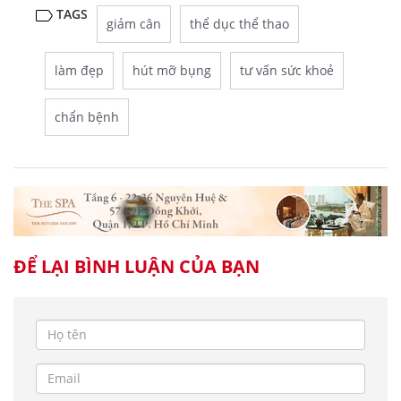
TAGS
giảm cân
thể dục thể thao
làm đẹp
hút mỡ bụng
tư vấn sức khoẻ
chẩn bệnh
ĐỂ LẠI BÌNH LUẬN CỦA BẠN