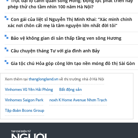
Trục đại lộ cảnh quan sông Hồng: Động lực phát triển hay
phép thử cho tầm nhìn 100 năm Hà Nội?
Con gái của liệt sĩ Nguyễn Thị Minh Khai: “Xác minh chính
xác nơi chôn cất mẹ là tâm nguyện lớn nhất đời tôi”
Bảo vệ không gian di sản thấp tầng ven sông Hương
Câu chuyện tháng Tư với gia đình anh Bảy
Gia tộc chú Hỏa góp công lớn tạo nền móng đô thị Sài Gòn
Xem thêm tại
thanglongland.vn
về thị trường nhà ở Hà Nội
Vinhomes Vũ Yên Hải Phòng
Bất động sản
Vinhomes Saigon Park
noxh K Home Avenue Nhơn Trạch
Tập đoàn Bcons Group