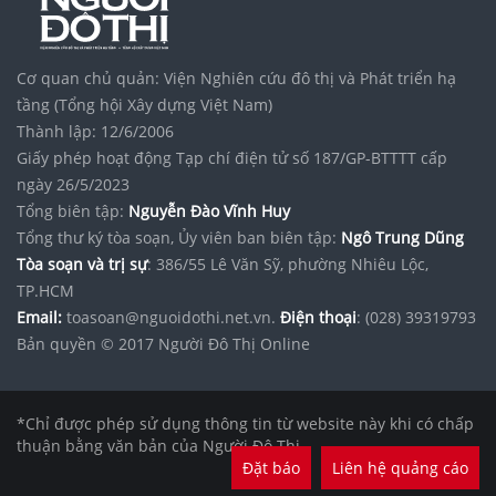
Cơ quan chủ quản: Viện Nghiên cứu đô thị và Phát triển hạ
tầng (Tổng hội Xây dựng Việt Nam)
Thành lập: 12/6/2006
Giấy phép hoạt động Tạp chí điện tử số 187/GP-BTTTT cấp
ngày 26/5/2023
Tổng biên tập:
Nguyễn Đào Vĩnh Huy
Tổng thư ký tòa soạn, Ủy viên ban biên tập:
Ngô Trung Dũng
Tòa soạn và trị sự
: 386/55 Lê Văn Sỹ, phường Nhiêu Lộc,
TP.HCM
Email:
toasoan@nguoidothi.net.vn.
Điện thoại
: (028) 39319793
Bản quyền © 2017 Người Đô Thị Online
*Chỉ được phép sử dụng thông tin từ website này khi có chấp
thuận bằng văn bản của Người Đô Thị.
Đặt báo
Liên hệ quảng cáo