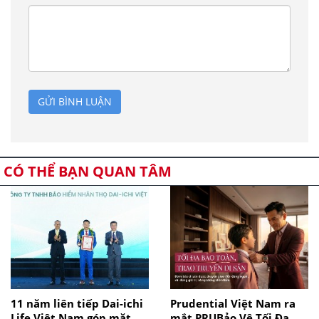
GỬI BÌNH LUẬN
CÓ THỂ BẠN QUAN TÂM
11 năm liên tiếp Dai-ichi
Prudential Việt Nam ra
Life Việt Nam góp mặt
mắt PRUBảo Vệ Tối Đa