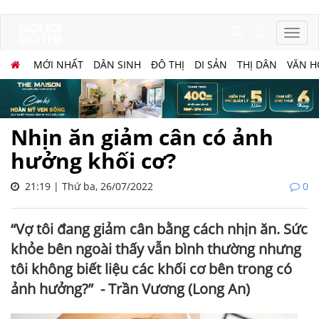
MỚI NHẤT
DÂN SINH
ĐÔ THỊ
DI SẢN
THỊ DÂN
VĂN H
Nhịn ăn giảm cân có ảnh
hưởng khối cơ?
21:19 | Thứ ba, 26/07/2022
0
“Vợ tôi đang giảm cân bằng cách nhịn ăn. Sức
khỏe bên ngoài thấy vẫn bình thường nhưng
tôi không biết liệu các khối cơ bên trong có
ảnh hưởng?” - Trần Vương (Long An)