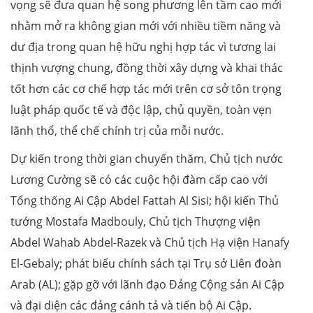
vọng sẽ đưa quan hệ song phương lên tầm cao mới
nhằm mở ra không gian mới với nhiều tiềm năng và
dư địa trong quan hệ hữu nghị hợp tác vì tương lai
thịnh vượng chung, đồng thời xây dựng và khai thác
tốt hơn các cơ chế hợp tác mới trên cơ sở tôn trọng
luật pháp quốc tế và độc lập, chủ quyền, toàn vẹn
lãnh thổ, thể chế chính trị của mỗi nước.
Dự kiến trong thời gian chuyến thăm, Chủ tịch nước
Lương Cường sẽ có các cuộc hội đàm cấp cao với
Tổng thống Ai Cập Abdel Fattah Al Sisi; hội kiến Thủ
tướng Mostafa Madbouly, Chủ tịch Thượng viện
Abdel Wahab Abdel-Razek và Chủ tịch Hạ viện Hanafy
El-Gebaly; phát biểu chính sách tại Trụ sở Liên đoàn
Arab (AL); gặp gỡ với lãnh đạo Đảng Cộng sản Ai Cập
và đại diện các đảng cánh tả và tiến bộ Ai Cập.