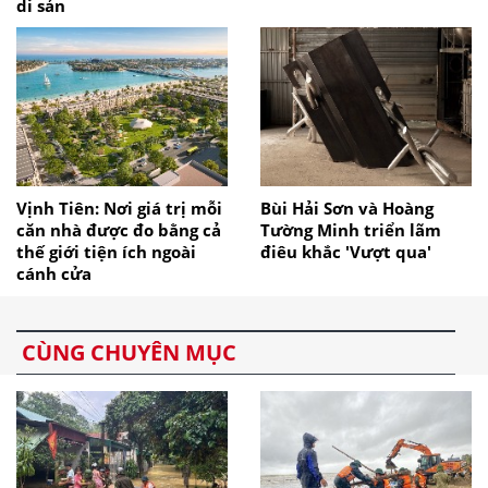
di sản
Vịnh Tiên: Nơi giá trị mỗi
Bùi Hải Sơn và Hoàng
căn nhà được đo bằng cả
Tường Minh triển lãm
thế giới tiện ích ngoài
điêu khắc 'Vượt qua'
cánh cửa
CÙNG CHUYÊN MỤC