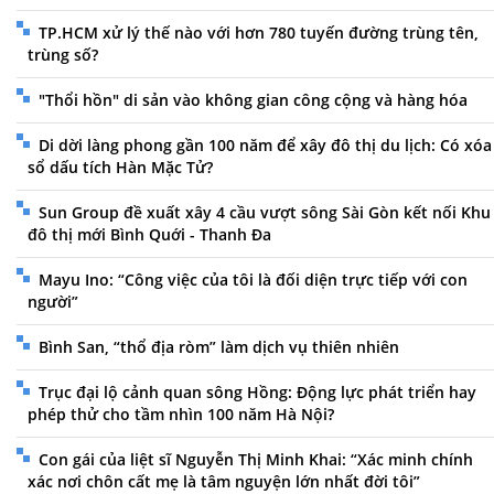
TP.HCM xử lý thế nào với hơn 780 tuyến đường trùng tên,
trùng số?
"Thổi hồn" di sản vào không gian công cộng và hàng hóa
Di dời làng phong gần 100 năm để xây đô thị du lịch: Có xóa
sổ dấu tích Hàn Mặc Tử?
Sun Group đề xuất xây 4 cầu vượt sông Sài Gòn kết nối Khu
đô thị mới Bình Quới - Thanh Đa
Mayu Ino: “Công việc của tôi là đối diện trực tiếp với con
người”
Bình San, “thổ địa ròm” làm dịch vụ thiên nhiên
Trục đại lộ cảnh quan sông Hồng: Động lực phát triển hay
phép thử cho tầm nhìn 100 năm Hà Nội?
Con gái của liệt sĩ Nguyễn Thị Minh Khai: “Xác minh chính
xác nơi chôn cất mẹ là tâm nguyện lớn nhất đời tôi”