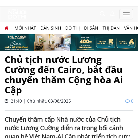
MỚI NHẤT
DÂN SINH
ĐÔ THỊ
DI SẢN
THỊ DÂN
VĂN H
Chủ tịch nước Lương
Cường đến Cairo, bắt đầu
chuyến thăm Cộng hòa Ai
Cập
21:40 | Chủ nhật, 03/08/2025
0
Chuyến thăm cấp Nhà nước của Chủ tịch
nước Lương Cường diễn ra trong bối cảnh
quan hệ Việt Nam-Ai Cập phát triển tích cực;