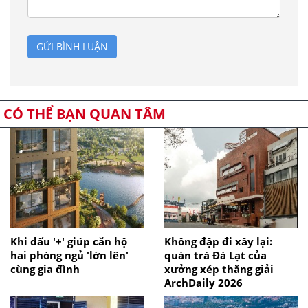
GỬI BÌNH LUẬN
CÓ THỂ BẠN QUAN TÂM
Khi dấu '+' giúp căn hộ
Không đập đi xây lại:
hai phòng ngủ 'lớn lên'
quán trà Đà Lạt của
cùng gia đình
xưởng xép thắng giải
ArchDaily 2026