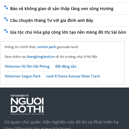
Bảo vệ không gian di sản thấp tầng ven sông Hương
Câu chuyện tháng Tư với gia đình anh Bảy
Gia tộc chú Hỏa góp công lớn tạo nền móng đô thị Sài Gòn
thông tin chính thức
norton park
gamuda land
Xem thêm tại
thanglongland.vn
về thị trường nhà ở Hà Nội
Vinhomes Vũ Yên Hải Phòng
Bất động sản
Vinhomes Saigon Park
noxh K Home Avenue Nhơn Trạch
Tập đoàn Bcons Group
Cơ quan chủ quản: Viện Nghiên cứu đô thị và Phát triển hạ
tầng (Tổng hội Xây dựng Việt Nam)