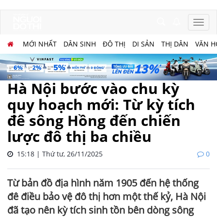
MỚI NHẤT
DÂN SINH
ĐÔ THỊ
DI SẢN
THỊ DÂN
VĂN H
Hà Nội bước vào chu kỳ
quy hoạch mới: Từ kỳ tích
đê sông Hồng đến chiến
lược đô thị ba chiều
15:18 | Thứ tư, 26/11/2025
0
Từ bản đồ địa hình năm 1905 đến hệ thống
đê điều bảo vệ đô thị hơn một thế kỷ, Hà Nội
đã tạo nên kỳ tích sinh tồn bên dòng sông