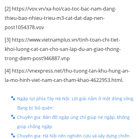
[2] https://vov.vn/xa-hoi/cao-toc-bac-nam-dang-
thieu-bao-nhieu-trieu-m3-cat-dat-dap-nen-
post1054378.vov
[3] https://www.vietnamplus.vn/tinh-toan-chi-tiet-
khoi-luong-cat-can-cho-san-lap-du-an-giao-thong-
trong-diem-post946887.vnp
[4] https://vnexpress.net/thu-tuong-tan-khu-hung-an-
la-mo-hinh-viet-nam-can-tham-khao-4622953.html.
Ngập lụt phía Tây Hà Nội: Lời giải nằm ở một dòng sông
đang bị 'bỏ quên'
Chuyên gia: Bản đồ ngập úng chỉ giúp né ngập, không
giúp chống ngập
Chuyên gia: Hà Nội nên nghiên cứu và xây dựng chiến