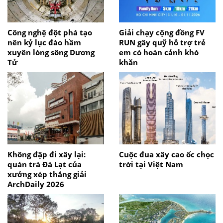
Công nghệ đột phá tạo
Giải chạy cộng đồng FV
nên kỷ lục đào hầm
RUN gây quỹ hỗ trợ trẻ
xuyên lòng sông Dương
em có hoàn cảnh khó
Tử
khăn
Không đập đi xây lại:
Cuộc đua xây cao ốc chọc
quán trà Đà Lạt của
trời tại Việt Nam
xưởng xép thắng giải
ArchDaily 2026