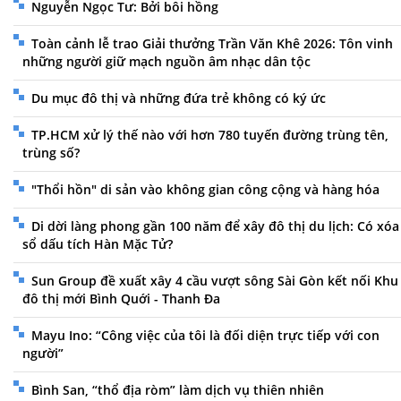
Nguyễn Ngọc Tư: Bởi bôi hồng
Toàn cảnh lễ trao Giải thưởng Trần Văn Khê 2026: Tôn vinh
những người giữ mạch nguồn âm nhạc dân tộc
Du mục đô thị và những đứa trẻ không có ký ức
TP.HCM xử lý thế nào với hơn 780 tuyến đường trùng tên,
trùng số?
"Thổi hồn" di sản vào không gian công cộng và hàng hóa
Di dời làng phong gần 100 năm để xây đô thị du lịch: Có xóa
sổ dấu tích Hàn Mặc Tử?
Sun Group đề xuất xây 4 cầu vượt sông Sài Gòn kết nối Khu
đô thị mới Bình Quới - Thanh Đa
Mayu Ino: “Công việc của tôi là đối diện trực tiếp với con
người”
Bình San, “thổ địa ròm” làm dịch vụ thiên nhiên