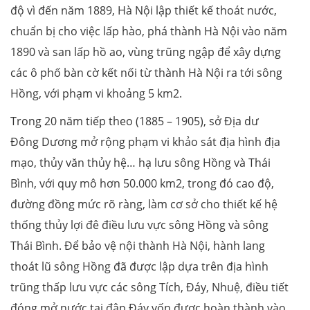
độ vì đến năm 1889, Hà Nội lập thiết kế thoát nước,
chuẩn bị cho việc lấp hào, phá thành Hà Nội vào năm
1890 và san lấp hồ ao, vùng trũng ngập để xây dựng
các ô phố bàn cờ kết nối từ thành Hà Nội ra tới sông
Hồng, với phạm vi khoảng 5 km2.
Trong 20 năm tiếp theo (1885 – 1905), sở Địa dư
Đông Dương mở rộng phạm vi khảo sát địa hình địa
mạo, thủy văn thủy hệ… hạ lưu sông Hồng và Thái
Bình, với quy mô hơn 50.000 km2, trong đó cao độ,
đường đồng mức rõ ràng, làm cơ sở cho thiết kế hệ
thống thủy lợi đê điều lưu vực sông Hồng và sông
Thái Bình. Để bảo vệ nội thành Hà Nội, hành lang
thoát lũ sông Hồng đã được lập dựa trên địa hình
trũng thấp lưu vực các sông Tích, Đáy, Nhuệ, điều tiết
đóng mở nước tại đập Đáy vốn được hoàn thành vào