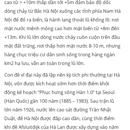
cao từ > +10m thấp dần tới +5m đảm bảo độ dốc
dòng chảy từ Bắc Hà Nội xuống các tỉnh phía Nam Hà
Nội để đổ ra biển, là hành lang thoát lũ khổng lồ: nơi
mặt nước mênh mông cao hơn mặt biển từ +8m đến
+13m. Khi lũ lớn dòng nước chảy cuồn cuộn trên đầu
mặt đất trũng, nơi thấp hơn mặt nước 8-10 m, nhưng
hàng chục triệu cư dân sinh sống trong hàng ngàn
km2 hạ lưu, vẫn an toàn trong lũ lớn.
Con đê vĩ đại này đã lập nên kỳ tích phi thường tại Hà
Nội, vốn được kích hoạt sớm hơn thời điểm khởi
động kế hoạch “Phục hưng sông Hàn 1.0” tại Seoul
(Hàn Quốc) gần 100 năm (1885 – 1983). Sau trận lũ
lớn năm 1926, nước lên cao sát đường Trần Nhật
Duật, đê Hà Nội được đắp cao dần, cùng thời điểm
khi đê Afsluitdijk của Hà Lan được xây dựng vào năm