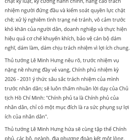
chặt kỷ luật, kỷ cương hành chính, nâng cao trách
nhiệm người đứng đầu và kiểm soát quyền lực chặt
chẽ; xử lý nghiêm tình trạng né tránh, vô cảm trước
khó khăn của người dân, doanh nghiệp và thực hiện
hiệu quả cơ chế khuyến khích, bảo vệ cán bộ dám
nghĩ, dám làm, dám chịu trách nhiệm vì lợi ích chung.
Thủ tướng Lê Minh Hưng nêu rõ, trước nhiệm vụ
nặng nề nhưng đầy vẻ vang, Chính phủ nhiệm kỳ
2026 - 2031 ý thức sâu sắc trách nhiệm của mình
trước nhân dân; sẽ luôn thấm nhuần lời dạy của Chủ
tịch Hồ Chí Minh: "Chính phủ ta là Chính phủ của
nhân dân, chỉ có một mục đích là ra sức phụng sự lợi
ích của nhân dân".
Thủ tướng Lê Minh Hưng hứa sẽ cùng tập thể Chính
phủ, các bộ, ngành, địa phương đoàn kết một lòng,