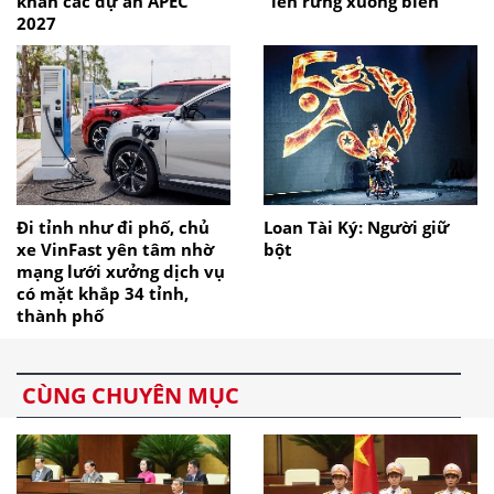
khăn các dự án APEC
“lên rừng xuống biển”
2027
Đi tỉnh như đi phố, chủ
Loan Tài Ký: Người giữ
xe VinFast yên tâm nhờ
bột
mạng lưới xưởng dịch vụ
có mặt khắp 34 tỉnh,
thành phố
CÙNG CHUYÊN MỤC