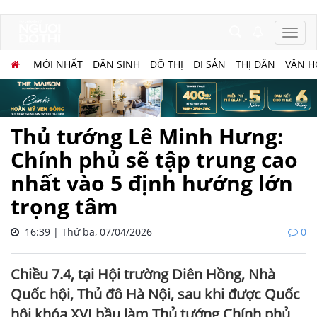
MỚI NHẤT
DÂN SINH
ĐÔ THỊ
DI SẢN
THỊ DÂN
VĂN H
Thủ tướng Lê Minh Hưng:
Chính phủ sẽ tập trung cao
nhất vào 5 định hướng lớn
trọng tâm
16:39 | Thứ ba, 07/04/2026
0
Chiều 7.4, tại Hội trường Diên Hồng, Nhà
Quốc hội, Thủ đô Hà Nội, sau khi được Quốc
hội khóa XVI bầu làm Thủ tướng Chính phủ