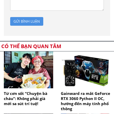
GỬI BÌNH LUẬN
CÓ THỂ BẠN QUAN TÂM
Từ cơn sốt “Chuyện bà
Gainward ra mắt GeForce
cháu”: Không phải già
RTX 3060 Python II OC,
mới sa sút trí tuệ!
hướng đến máy tính phổ
thông