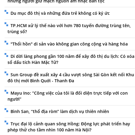
những người giữ mạch nguồn âm nhạc dân tộc
Du mục đô thị và những đứa trẻ không có ký ức
TP.HCM xử lý thế nào với hơn 780 tuyến đường trùng tên,
trùng số?
"Thổi hồn" di sản vào không gian công cộng và hàng hóa
Di dời làng phong gần 100 năm để xây đô thị du lịch: Có xóa
sổ dấu tích Hàn Mặc Tử?
Sun Group đề xuất xây 4 cầu vượt sông Sài Gòn kết nối Khu
đô thị mới Bình Quới - Thanh Đa
Mayu Ino: “Công việc của tôi là đối diện trực tiếp với con
người”
Bình San, “thổ địa ròm” làm dịch vụ thiên nhiên
Trục đại lộ cảnh quan sông Hồng: Động lực phát triển hay
phép thử cho tầm nhìn 100 năm Hà Nội?