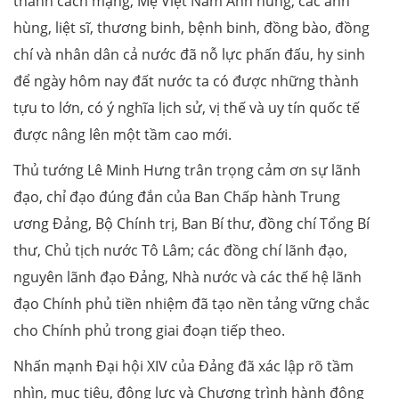
thành cách mạng, Mẹ Việt Nam Anh hùng, các anh
hùng, liệt sĩ, thương binh, bệnh binh, đồng bào, đồng
chí và nhân dân cả nước đã nỗ lực phấn đấu, hy sinh
để ngày hôm nay đất nước ta có được những thành
tựu to lớn, có ý nghĩa lịch sử, vị thế và uy tín quốc tế
được nâng lên một tầm cao mới.
Thủ tướng Lê Minh Hưng trân trọng cảm ơn sự lãnh
đạo, chỉ đạo đúng đắn của Ban Chấp hành Trung
ương Đảng, Bộ Chính trị, Ban Bí thư, đồng chí Tổng Bí
thư, Chủ tịch nước Tô Lâm; các đồng chí lãnh đạo,
nguyên lãnh đạo Đảng, Nhà nước và các thế hệ lãnh
đạo Chính phủ tiền nhiệm đã tạo nền tảng vững chắc
cho Chính phủ trong giai đoạn tiếp theo.
Nhấn mạnh Đại hội XIV của Đảng đã xác lập rõ tầm
nhìn, mục tiêu, động lực và Chương trình hành động