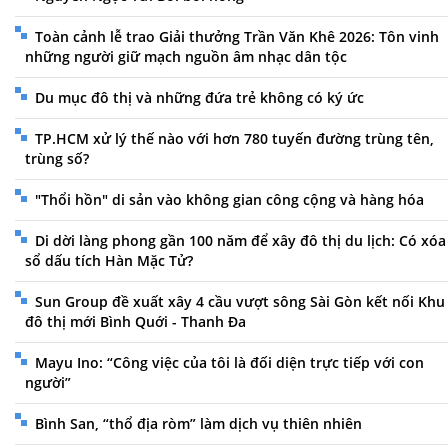
Toàn cảnh lễ trao Giải thưởng Trần Văn Khê 2026: Tôn vinh
những người giữ mạch nguồn âm nhạc dân tộc
Du mục đô thị và những đứa trẻ không có ký ức
TP.HCM xử lý thế nào với hơn 780 tuyến đường trùng tên,
trùng số?
"Thổi hồn" di sản vào không gian công cộng và hàng hóa
Di dời làng phong gần 100 năm để xây đô thị du lịch: Có xóa
sổ dấu tích Hàn Mặc Tử?
Sun Group đề xuất xây 4 cầu vượt sông Sài Gòn kết nối Khu
đô thị mới Bình Quới - Thanh Đa
Mayu Ino: “Công việc của tôi là đối diện trực tiếp với con
người”
Bình San, “thổ địa ròm” làm dịch vụ thiên nhiên