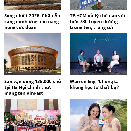
Sóng nhiệt 2026: Châu Âu
TP.HCM xử lý thế nào với
căng mình ứng phó nắng
hơn 780 tuyến đường
nóng cực đoan
trùng tên, trùng số?
Sân vận động 135.000 chỗ
Warren Eng: 'Chúng ta
tại Hà Nội chính thức
không học từ thất bại'
mang tên VinFast