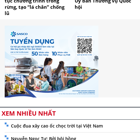
tục chương trình trồng
Ủy ban Thường vụ Quốc
rừng, tạo “lá chắn” chống
hội
lũ
XEM NHIỀU NHẤT
Cuộc đua xây cao ốc chọc trời tại Việt Nam
Nguyễn Ngọc Tư: Bởi bôi hồng