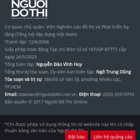
Cơ quan chủ quản: Viện Nghiên cứu đô thị và Phát triển hạ
tầng (Tổng hội Xây dựng Việt Nam)
Thành lập: 12/6/2006
Giấy phép hoạt động Tạp chí điện tử số 187/GP-BTTTT cấp
ngày 26/5/2023
Tổng biên tập:
Nguyễn Đào Vĩnh Huy
Tổng thư ký tòa soạn, Ủy viên ban biên tập:
Ngô Trung Dũng
Tòa soạn và trị sự
: 386/55 Lê Văn Sỹ, phường Nhiêu Lộc,
TP.HCM
Email:
toasoan@nguoidothi.net.vn.
Điện thoại
: (028) 39319793
Bản quyền © 2017 Người Đô Thị Online
*Chỉ được phép sử dụng thông tin từ website này khi có chấp
thuận bằng văn bản của Người Đô Thị.
Đặt báo
Liên hệ quảng cáo