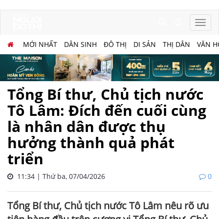
MỚI NHẤT
DÂN SINH
ĐÔ THỊ
DI SẢN
THỊ DÂN
VĂN H
Tổng Bí thư, Chủ tịch nước
Tô Lâm: Đích đến cuối cùng
là nhân dân được thụ
hưởng thành quả phát
triển
11:34 | Thứ ba, 07/04/2026
0
Tổng Bí thư, Chủ tịch nước Tô Lâm nêu rõ ưu