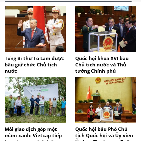
Tổng Bí thư Tô Lâm được
Quốc hội khóa XVI bầu
bầu giữ chức Chủ tịch
Chủ tịch nước và Thủ
nước
tướng Chính phủ
Mỗi giao dịch góp một
Quốc hội bầu Phó Chủ
mầm xanh: Vietcap tiếp
tịch Quốc hội và Ủy viên