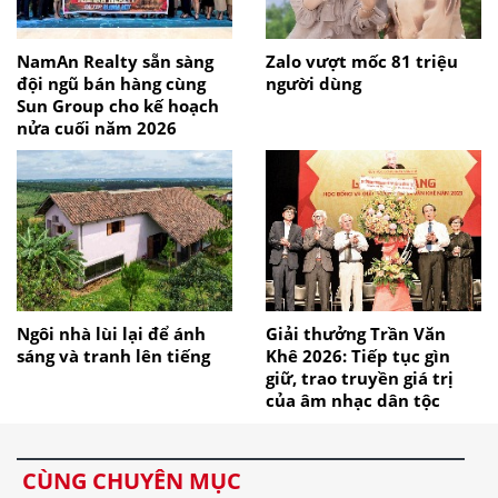
NamAn Realty sẵn sàng
Zalo vượt mốc 81 triệu
đội ngũ bán hàng cùng
người dùng
Sun Group cho kế hoạch
nửa cuối năm 2026
Ngôi nhà lùi lại để ánh
Giải thưởng Trần Văn
sáng và tranh lên tiếng
Khê 2026: Tiếp tục gìn
giữ, trao truyền giá trị
của âm nhạc dân tộc
CÙNG CHUYÊN MỤC